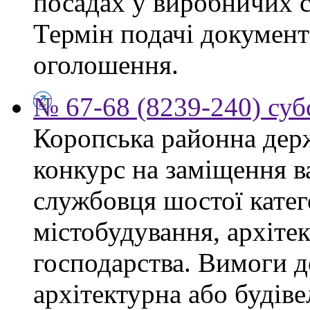
посадах у виробничих с
Термін подачі документі
оголошення.
№ 67-68 (8239-240) суб
Коропська районна дер
конкурс на заміщення в
службовця шостої катего
містобудування, архіте
господарства. Вимоги д
архітектурна або будіве