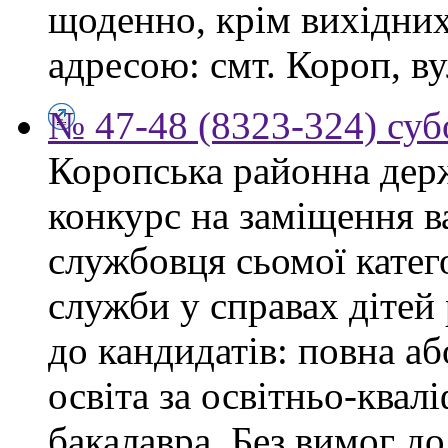
щоденно, крім вихідних,
адресою: смт. Короп, ву
№ 47-48 (8323-324) суб
Коропська районна дер
конкурс на заміщення в
службовця сьомої категор
служби у справах дітей
до кандидатів: повна аб
освіта за освітньо-квал
бакалавра. Без вимог до