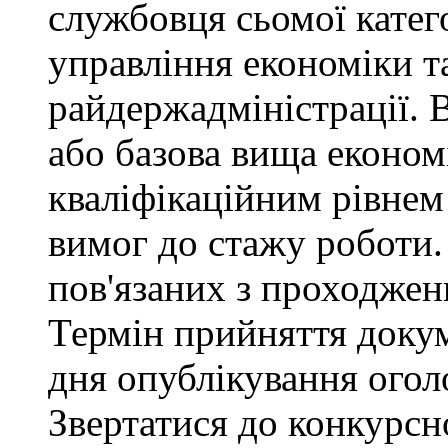
службовця сьомої категор
управління економіки т
райдержадміністрації. 
або базова вища економі
кваліфікаційним рівнем 
вимог до стажу роботи.
пов'язаних з проходже
Термін прийняття докум
дня опублікування ого
Звертатися до конкурсно