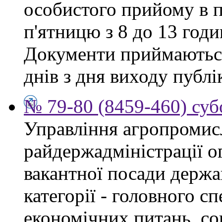
особистого прийому в п
п'ятницю з 8 до 13 годи
Документи приймаються
днів з дня виходу публі
№ 79-80 (8459-460) суб
Управління агропромис
райдержадміністрації о
вакантної посади держа
категорії - головного сп
економічних питань, со