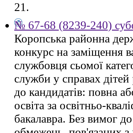
21.
№ 67-68 (8239-240) суб
Коропська районна дер
конкурс на заміщення в
службовця сьомої категор
служби у справах дітей
до кандидатів: повна аб
освіта за освітньо-квал
бакалавра. Без вимог до
обмежень, пов'язаних 