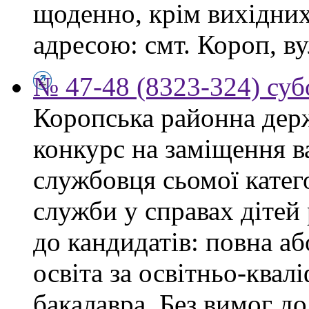
щоденно, крім вихідних,
адресою: смт. Короп, ву
№ 47-48 (8323-324) суб
Коропська районна дер
конкурс на заміщення в
службовця сьомої категор
служби у справах дітей
до кандидатів: повна аб
освіта за освітньо-квал
бакалавра. Без вимог до