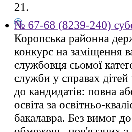
21.
№ 67-68 (8239-240) суб
Коропська районна дер
конкурс на заміщення в
службовця сьомої категор
служби у справах дітей
до кандидатів: повна аб
освіта за освітньо-квал
бакалавра. Без вимог до
обмежень, пов'язаних 