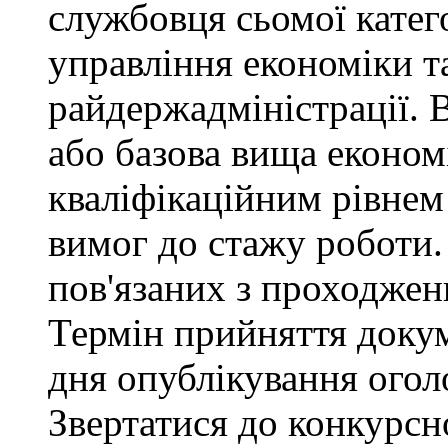
службовця сьомої категор
управління економіки т
райдержадміністрації. 
або базова вища економі
кваліфікаційним рівнем 
вимог до стажу роботи.
пов'язаних з проходже
Термін прийняття докум
дня опублікування ого
Звертатися до конкурсно