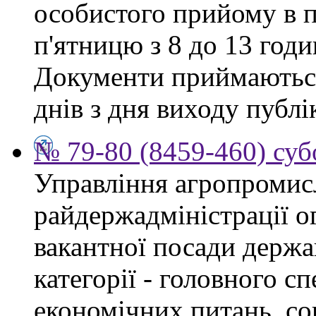
особистого прийому в п
п'ятницю з 8 до 13 годи
Документи приймаються
днів з дня виходу публі
№ 79-80 (8459-460) суб
Управління агропромис
райдержадміністрації о
вакантної посади держа
категорії - головного сп
економічних питань, со