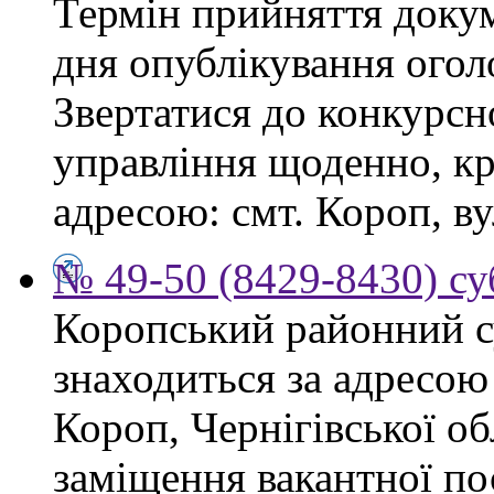
Термін прийняття докум
дня опублікування ого
Звертатися до конкурсно
управління щоденно, крі
адресою: смт. Короп, ву
№ 49-50 (8429-8430) су
Коропський районний су
знаходиться за адресою 
Короп, Чернігівської об
заміщення вакантної пос