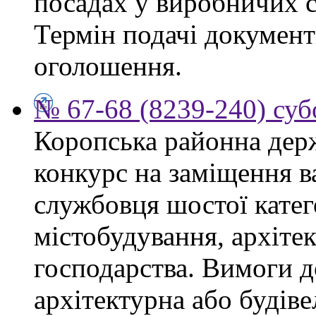
посадах у виробничих с
Термін подачі документі
оголошення.
№ 67-68 (8239-240) суб
Коропська районна дер
конкурс на заміщення в
службовця шостої катего
містобудування, архіте
господарства. Вимоги д
архітектурна або будіве