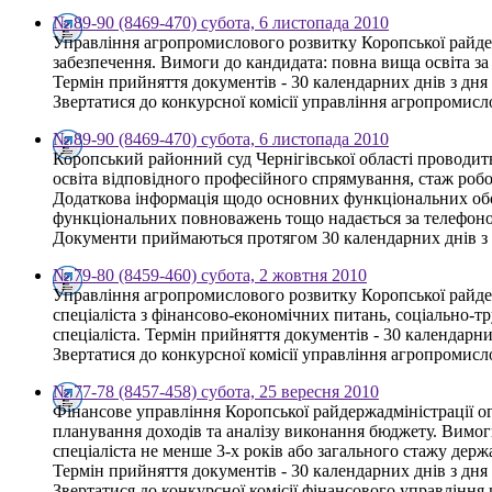
№ 89-90 (8469-470) субота, 6 листопада 2010
Управління агропромислового розвитку Коропської райдерж
забезпечення. Вимоги до кандидата: повна вища освіта за 
Термін прийняття документів - 30 календарних днів з дн
Звертатися до конкурсної комісії управління агропромисло
№ 89-90 (8469-470) субота, 6 листопада 2010
Коропський районний суд Чернігівської області проводит
освіта відповідного професійного спрямування, стаж робо
Додаткова інформація щодо основних функціональних обов'
функціональних повноважень тощо надається за телефоном
Документи приймаються протягом 30 календарних днів з 
№ 79-80 (8459-460) субота, 2 жовтня 2010
Управління агропромислового розвитку Коропської райдер
спеціаліста з фінансово-економічних питань, соціально-тр
спеціаліста. Термін прийняття документів - 30 календарн
Звертатися до конкурсної комісії управління агропромисло
№ 77-78 (8457-458) субота, 25 вересня 2010
Фінансове управління Коропської райдержадміністрації ог
планування доходів та аналізу виконання бюджету. Вимоги 
спеціаліста не менше 3-х років або загального стажу держ
Термін прийняття документів - 30 календарних днів з дн
Звертатися до конкурсної комісії фінансового управління щ