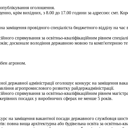
я опублікування оголошення.
енно, крім вихідних, з 8.00 до 17.00 години за адресою: смт. Кор
а заміщення провідного спеціаліста бюджетного відділу на час 
ійного спрямування за освітньо-кваліфікаційним рівнем спеціалі
років; досконале володіння державною мовою та комп'ютерною те
ібен агроном.
ї державної адміністрації оголошує конкурс на заміщення вакан
авління агропромислового розвитку райдержадміністрації.
ійного спрямування за освітньо-кваліфікаційним рівнем магістра,
а керівних посадах у виробничих сферах не менше 5 років.
рс на заміщення вакантної посади державного службовця шостої к
: повна вища архітектурна або будівельна освіта за освітньо-кв