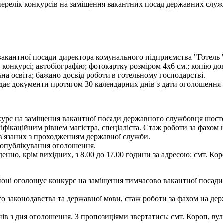
- перелік конкурсів на заміщення вакантних посад державних служ
акантної посади директора комунального підприємства "Готель "К
 конкурсі; автобіографію; фотокартку розміром 4х6 см.; копію до
на освіта; бажано досвід роботи в готельному господарстві.
дає документи протягом 30 календарних днів з дати оголошення ко
рс на заміщення вакантної посади державного службовця шостої к
іфікаційним рівнем магістра, спеціаліста. Стаж роботи за фахом 
ов'язаних з проходженням державної служби.
я опублікування оголошення.
енно, крім вихідних, з 8.00 до 17.00 години за адресою: смт. Кор
ні оголошує конкурс на заміщення тимчасово вакантної посади 
 законодавства та державної мови, стаж роботи за фахом на держ
 з дня оголошення. З пропозиціями звертатись: смт. Короп, вул. Г