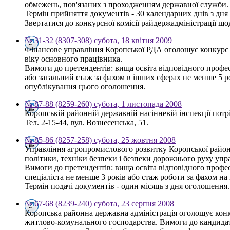
обмежень, пов'язаних з проходженням державної служби.
Термін прийняття документів - 30 календарних днів з дн
Звертатися до конкурсної комісії райдержадміністрації щод
№ 31-32 (8307-308) субота, 18 квітня 2009
Фінансове управління Коропської РДА оголошує конкурс н
віку основного працівника.
Вимоги до претендентів: вища освіта відповідного профес
або загальний стаж за фахом в інших сферах не менше 5 
опублікування цього оголошення.
№ 87-88 (8259-260) субота, 1 листопада 2008
Коропській районній державній насінневій інспекції потр
Тел. 2-15-44, вул. Вознесенська, 51.
№ 85-86 (8257-258) субота, 25 жовтня 2008
Управління агропромислового розвитку Коропської районно
політики, техніки безпеки і безпеки дорожнього руху упр
Вимоги до претендентів: вища освіта відповідного профес
спеціаліста не менше 3 років або стаж роботи за фахом н
Термін подачі документів - один місяць з дня оголошення.
№ 67-68 (8239-240) субота, 23 серпня 2008
Коропська районна державна адміністрація оголошує конку
житлово-комунального господарства. Вимоги до кандидатів