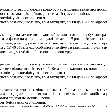
адміністрації оголошує конкурс на заміщення вакантної посади 
освітньо-кваліфікаційним рівнем магістра, спеціаліста.
я опублікування оголошення.
вого розвитку щоденно, крім вихідних, з 9.00 до 18.00 за адресою
ь конкурс на заміщення вакантної посади - головного бухгалтера
ти за фахом на державній службі не менше 5 років або загальний
язків, розміру, умов оплати праці, переліку питань для переві
 2-13-46 або під час особистого прийому в приміщенні суду з по
дня виходу публікації оголошення конкурсу.
жадміністрації оголошує конкурс на заміщення вакантної посади
удових відносин та інвестицій. Вимоги до кандидата: повна вища 
их днів з дня опублікування оголошення.
вого розвитку щоденно, крім вихідних, з 8.00 до 17.00 за адресою
олошує конкурс на заміщення вакантної посади державного службо
до кандидатів: повна вища освіта за освітньо-кваліфікаційним рі
авної служби не менше 5 років.
я опублікування оголошення.
оденно, крім вихідних, з 8.00 до 17.00 за адресою: смт. Короп, в