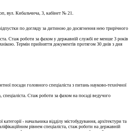
оп, вул. Кибальчича, 3, кабінет № 21.
відпустки по догляду за дитиною до досягнення нею трирічного
ста. Стаж роботи за фахом у державній службі не менше 3 років
хнікою. Термін прийняття документів протягом 30 днів з дня
тної посади головного спеціаліста з питань науково-технічної
 спеціаліста. Стаж роботи за фахом на посаді ведучого
атегорії - начальника відділу містобудування, архітектури та
аліфікаційним рівнем спеціаліста, стаж роботи на державній