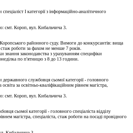
спеціаліст І категорії з інформаційно-аналітичного
: смт. Короп, вул. Кибальчича 3.
 Коропського районного суду. Вимоги до конкурсантів: вища
 стаж роботи за фахом не менше 7 років.
рки знання законодавства з урахуванням специфіки
неділка по п'ятницю з 8 до 13 години.
 державного службовця сьомої категорії - головного
освіта за освітньо-кваліфікаційним рівнем магістра,
: смт. Короп, вул. Кибальчича 3.
вця сьомої категорії - головного спеціаліста відділу
внем магістра, спеціаліста, стаж роботи на посаді провідного
ул. Кибальчича 3.