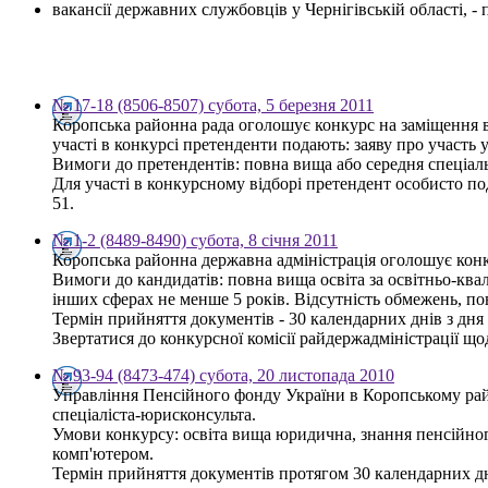
вакансії державних службовців у Чернігівській області, 
№ 17-18 (8506-8507) субота, 5 березня 2011
Коропська районна рада оголошує конкурс на заміщення в
участі в конкурсі претенденти подають: заяву про участь у
Вимоги до претендентів: повна вища або середня спеціаль
Для участі в конкурсному відборі претендент особисто по
51.
№ 1-2 (8489-8490) субота, 8 січня 2011
Коропська районна державна адміністрація оголошує конку
Вимоги до кандидатів: повна вища освіта за освітньо-квал
інших сферах не менше 5 років. Відсутність обмежень, п
Термін прийняття документів - 30 календарних днів з дн
Звертатися до конкурсної комісії райдержадміністрації щод
№ 93-94 (8473-474) субота, 20 листопада 2010
Управління Пенсійного фонду України в Коропському райо
спеціаліста-юрисконсульта.
Умови конкурсу: освіта вища юридична, знання пенсійного
комп'ютером.
Термін прийняття документів протягом 30 календарних днів