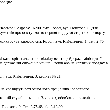
бовців:
осмос". Адреса: 16200, смт. Короп, вул. Поштова, 6. Для
кументів про освіту; копію першої та другої сторінок паспорту.
нкурсу за адресою смт. Короп, вул. Кибальчича, 1. Тел. 2-76-
атегорії - начальника відділу освіти райдержадміністрації.
на державній службі не менше 3 років або на керівних посадах в
оп, вул. Кибальчича, 3, кабінет № 21.
на час відсутності основного працівника: головного
авній службі не менше 3-х років, обов'язкове володіння
орького, 9. Тел. 2-75-66 або 2-12-90.