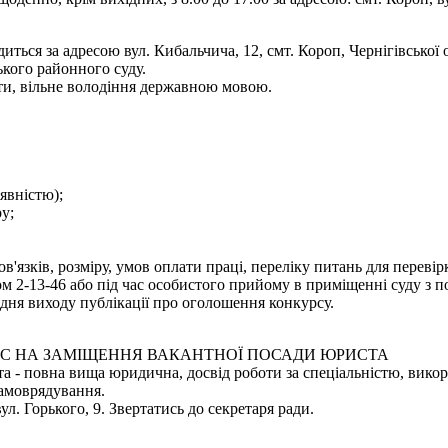
иться за адресою вул. Кибальчича, 12, смт. Короп, Чернігівської
ького районного суду.
ти, вільне володіння державною мовою.
аявністю);
у;
язків, розміру, умов оплати праці, переліку питань для переві
 2-13-46 або під час особистого прийому в приміщенні суду з по
дня виходу публікації про оголошення конкурсу.
С НА ЗАМІЩЕННЯ ВАКАНТНОЇ ПОСАДИ ЮРИСТА
 - повна вища юридична, досвід роботи за спеціальністю, викори
самоврядування.
ул. Горького, 9. Звертатись до секретаря ради.