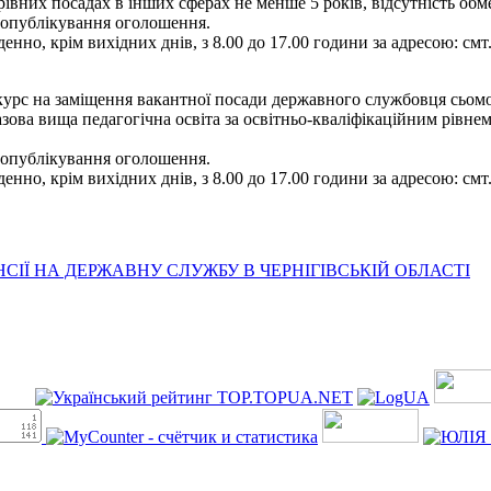
ерівних посадах в інших сферах не менше 5 років, відсутність о
я опублікування оголошення.
енно, крім вихідних днів, з 8.00 до 17.00 години за адресою: смт
рс на заміщення вакантної посади державного службовця сьомої ка
зова вища педагогічна освіта за освітньо-кваліфікаційним рівнем 
я опублікування оголошення.
енно, крім вихідних днів, з 8.00 до 17.00 години за адресою: смт
ІЇ НА ДЕРЖАВНУ СЛУЖБУ В ЧЕРНІГІВСЬКІЙ ОБЛАСТІ