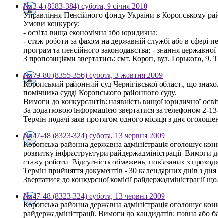
№ 3-4 (8383-384) субота, 9 січня 2010
Управління Пенсійного фонду України в Коропському райо
Умови конкурсу:
- освіта вища економічна або юридична;
- стаж роботи за фахом на державній службі або в сфері п
програм та пенсійного законодавства; - знання державної
З пропозиціями звертатись: смт. Короп, вул. Горького, 9. Т
№ 79-80 (8355-356) субота, 3 жовтня 2009
Коропський районний суд Чернігівської області, що знаход
помічника судді Коропського районного суду.
Вимоги до конкурсантів: наявність вищої юридичної осві
За додатковою інформацією звертатися за телефоном 2-13
Термін подачі заяв протягом одного місяця з дня оголоше
№ 47-48 (8323-324) субота, 13 червня 2009
Коропська районна державна адміністрація оголошує конку
розвитку інфраструктури райдержадміністрації. Вимоги до 
стажу роботи. Відсутність обмежень, пов'язаних з прохо
Термін прийняття документів - 30 календарних днів з дн
Звертатися до конкурсної комісії райдержадміністрації щод
№ 47-48 (8323-324) субота, 13 червня 2009
Коропська районна державна адміністрація оголошує конку
райдержадміністрації. Вимоги до кандидатів: повна або ба