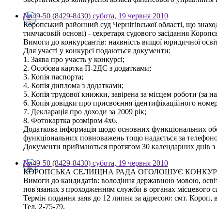
№ 49-50 (8429-8430) субота, 19 червня 2010
Коропський районний суд Чернігівської області, що знаход
тимчасовій основі) - секретаря судового засідання Коропс
Вимоги до конкурсантів: наявність вищої юридичної осві
Для участі у конкурсі подаються документи:
1. Заява про участь у конкурсі;
2. Особова картка П-2ДС з додатками;
3. Копія паспорта;
4. Копія диплома з додатками;
5. Копія трудової книжки, завірена за місцем роботи (за н
6. Копія довідки про присвоєння ідентифікаційного номер
7. Декларація про доходи за 2009 рік;
8. Фотокартка розміром 4х6.
Додаткова інформація щодо основних функціональних обов'
функціональних повноважень тощо надається за телефоном
Документи приймаються протягом 30 календарних днів з 
№ 49-50 (8429-8430) субота, 19 червня 2010
КОРОПСЬКА СЕЛИЩНА РАДА ОГОЛОШУЄ КОНКУР
Вимоги до кандидатів: володіння державною мовою, освіта
пов'язаних з проходженням служби в органах місцевого 
Термін подання заяв до 12 липня за адресою: смт. Короп, в
Тел. 2-75-79.