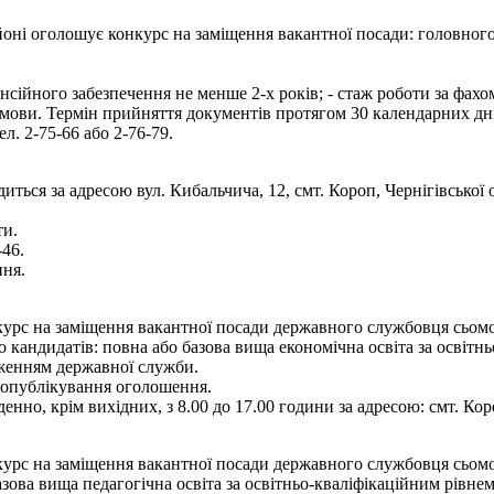
ні оголошує конкурс на заміщення вакантної посади: головного с
енсійного забезпечення не менше 2-х років; - стаж роботи за фах
 мови. Термін прийняття документів протягом 30 календарних дн
ел. 2-75-66 або 2-76-79.
иться за адресою вул. Кибальчича, 12, смт. Короп, Чернігівської
ти.
-46.
ння.
рс на заміщення вакантної посади державного службовця сьомої ка
кандидатів: повна або базова вища економічна освіта за освітньо
дженням державної служби.
я опублікування оголошення.
енно, крім вихідних, з 8.00 до 17.00 години за адресою: смт. Кор
рс на заміщення вакантної посади державного службовця сьомої ка
зова вища педагогічна освіта за освітньо-кваліфікаційним рівнем 