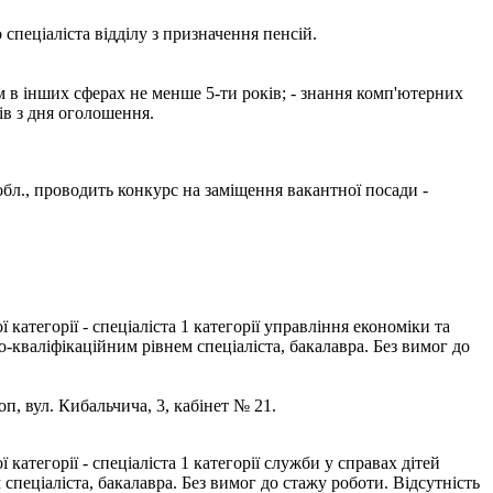
пеціаліста відділу з призначення пенсій.
ом в інших сферах не менше 5-ти років; - знання комп'ютерних
ів з дня оголошення.
 обл., проводить конкурс на заміщення вакантної посади -
тегорії - спеціаліста 1 категорії управління економіки та
-кваліфікаційним рівнем спеціаліста, бакалавра. Без вимог до
оп, вул. Кибальчича, 3, кабінет № 21.
тегорії - спеціаліста 1 категорії служби у справах дітей
спеціаліста, бакалавра. Без вимог до стажу роботи. Відсутність