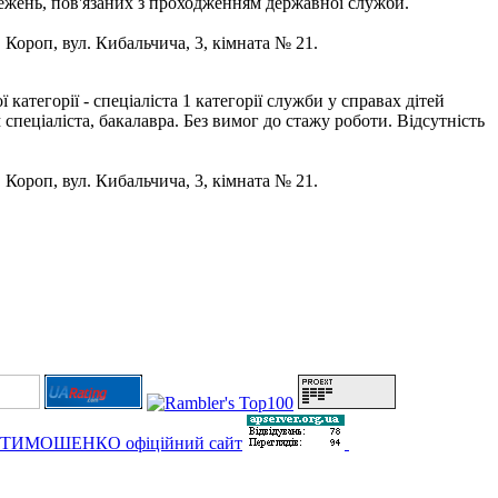
бмежень, пов'язаних з проходженням державної служби.
. Короп, вул. Кибальчича, 3, кімната № 21.
тегорії - спеціаліста 1 категорії служби у справах дітей
спеціаліста, бакалавра. Без вимог до стажу роботи. Відсутність
. Короп, вул. Кибальчича, 3, кімната № 21.