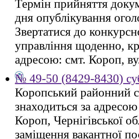
Термін прийняття докум
дня опублікування ого
Звертатися до конкурсно
управління щоденно, крі
адресою: смт. Короп, ву
№ 49-50 (8429-8430) су
Коропський районний су
знаходиться за адресою 
Короп, Чернігівської об
заміщення вакантної пос