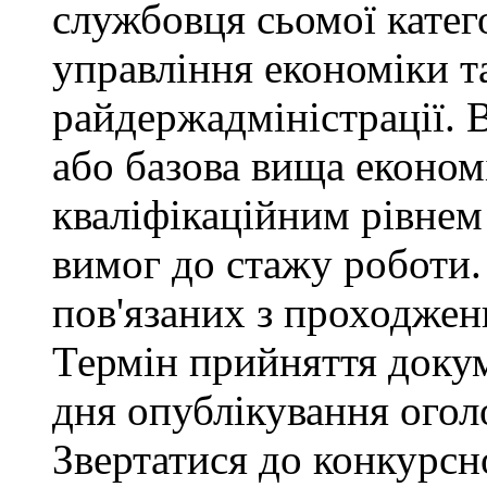
службовця сьомої категор
управління економіки т
райдержадміністрації. 
або базова вища економі
кваліфікаційним рівнем 
вимог до стажу роботи.
пов'язаних з проходже
Термін прийняття докум
дня опублікування ого
Звертатися до конкурсно