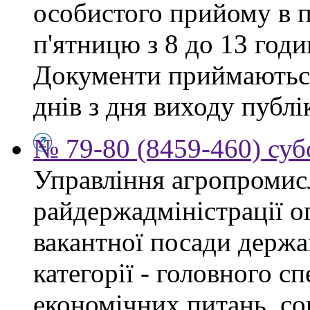
особистого прийому в п
п'ятницю з 8 до 13 годи
Документи приймаються
днів з дня виходу публі
№ 79-80 (8459-460) суб
Управління агропромис
райдержадміністрації о
вакантної посади держа
категорії - головного сп
економічних питань, со