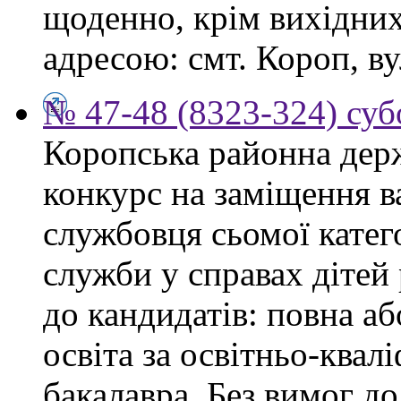
щоденно, крім вихідних,
адресою: смт. Короп, ву
№ 47-48 (8323-324) суб
Коропська районна дер
конкурс на заміщення в
службовця сьомої категор
служби у справах дітей
до кандидатів: повна аб
освіта за освітньо-квал
бакалавра. Без вимог до