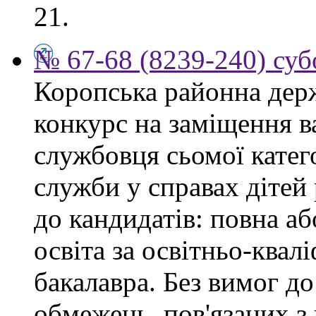
21.
№ 67-68 (8239-240) суб
Коропська районна дер
конкурс на заміщення в
службовця сьомої категор
служби у справах дітей
до кандидатів: повна аб
освіта за освітньо-квал
бакалавра. Без вимог до
обмежень, пов'язаних 