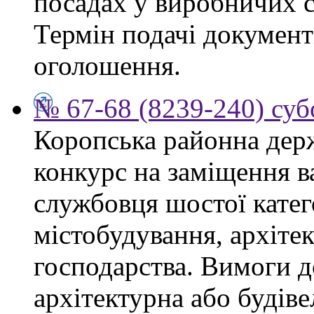
посадах у виробничих с
Термін подачі документі
оголошення.
№ 67-68 (8239-240) суб
Коропська районна дер
конкурс на заміщення в
службовця шостої катего
містобудування, архіте
господарства. Вимоги д
архітектурна або будіве