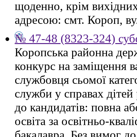
щоденно, крім вихідних,
адресою: смт. Короп, ву
№ 47-48 (8323-324) суб
Коропська районна дер
конкурс на заміщення в
службовця сьомої категор
служби у справах дітей
до кандидатів: повна аб
освіта за освітньо-квал
бакалавра. Без вимог до