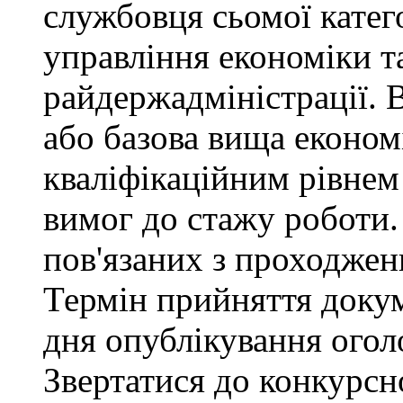
службовця сьомої категор
управління економіки т
райдержадміністрації. 
або базова вища економі
кваліфікаційним рівнем 
вимог до стажу роботи.
пов'язаних з проходже
Термін прийняття докум
дня опублікування ого
Звертатися до конкурсно