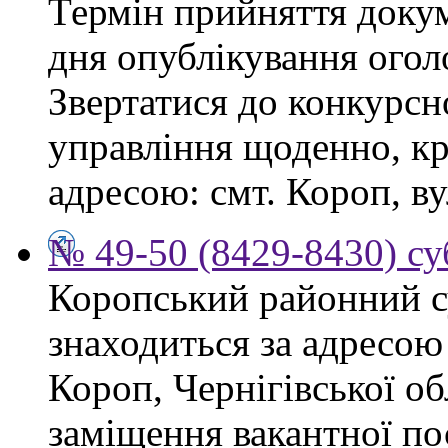
Термін прийняття докум
дня опублікування ого
Звертатися до конкурсно
управління щоденно, крі
адресою: смт. Короп, ву
№ 49-50 (8429-8430) су
Коропський районний су
знаходиться за адресою 
Короп, Чернігівської об
заміщення вакантної пос