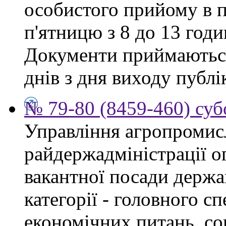
особистого прийому в п
п'ятницю з 8 до 13 годи
Документи приймаються
днів з дня виходу публі
№ 79-80 (8459-460) суб
Управління агропромис
райдержадміністрації о
вакантної посади держа
категорії - головного сп
економічних питань, со