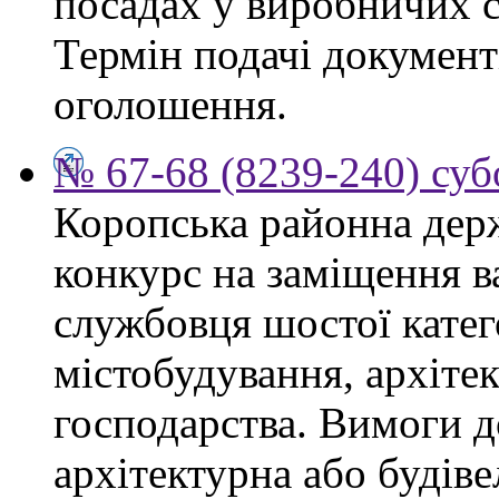
посадах у виробничих с
Термін подачі документі
оголошення.
№ 67-68 (8239-240) суб
Коропська районна дер
конкурс на заміщення в
службовця шостої катего
містобудування, архіте
господарства. Вимоги д
архітектурна або будіве