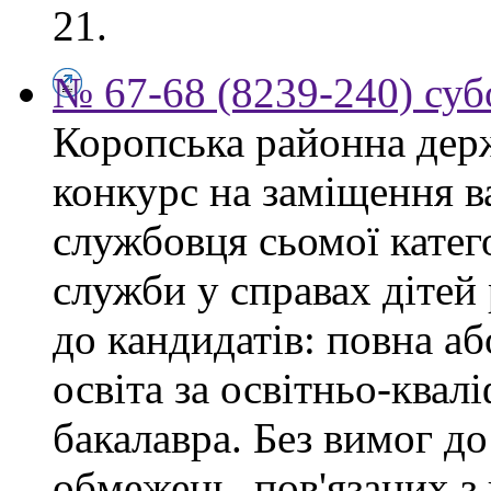
21.
№ 67-68 (8239-240) суб
Коропська районна дер
конкурс на заміщення в
службовця сьомої категор
служби у справах дітей
до кандидатів: повна аб
освіта за освітньо-квал
бакалавра. Без вимог до
обмежень, пов'язаних 