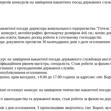
- перелік конкурсів на заміщення вакантних посад державних служ
акантної посади директора комунального підприємства "Готель "К
 конкурсі; автобіографію; фотокартку розміром 4х6 см.; копію до
на освіта; бажано досвід роботи в готельному господарстві.
дає документи протягом 30 календарних днів з дати оголошення ко
рс на заміщення вакантної посади державного службовця шостої к
іфікаційним рівнем магістра, спеціаліста. Стаж роботи за фахом 
ов'язаних з проходженням державної служби.
я опублікування оголошення.
енно, крім вихідних, з 8.00 до 17.00 години за адресою: смт. Кор
ні оголошує конкурс на заміщення тимчасово вакантної посади 
 законодавства та державної мови, стаж роботи за фахом на держ
 з дня оголошення. З пропозиціями звертатись: смт. Короп, вул. Г