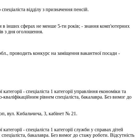
пеціаліста відділу з призначення пенсій.
ом в інших сферах не менше 5-ти років; - знання комп'ютерних
ів з дня оголошення.
 обл., проводить конкурс на заміщення вакантної посади -
тегорії - спеціаліста 1 категорії управління економіки та
-кваліфікаційним рівнем спеціаліста, бакалавра. Без вимог до
оп, вул. Кибальчича, 3, кабінет № 21.
тегорії - спеціаліста 1 категорії служби у справах дітей
спеціаліста, бакалавра. Без вимог до стажу роботи. Відсутність