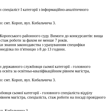
спеціаліст І категорії з інформаційно-аналітичного
: смт. Короп, вул. Кибальчича 3.
 Коропського районного суду. Вимоги до конкурсантів: вища
 стаж роботи за фахом не менше 7 років.
рки знання законодавства з урахуванням специфіки
неділка по п'ятницю з 8 до 13 години.
 державного службовця сьомої категорії - головного
освіта за освітньо-кваліфікаційним рівнем магістра,
: смт. Короп, вул. Кибальчича 3.
вця сьомої категорії - головного спеціаліста відділу
внем магістра, спеціаліста, стаж роботи на посаді провідного
ул. Кибальчича 3.