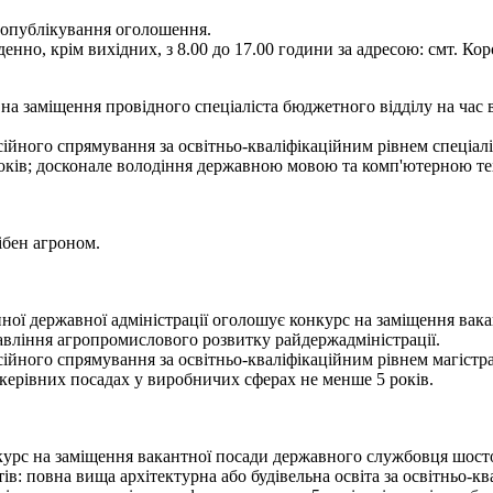
я опублікування оголошення.
енно, крім вихідних, з 8.00 до 17.00 години за адресою: смт. Кор
а заміщення провідного спеціаліста бюджетного відділу на час 
ійного спрямування за освітньо-кваліфікаційним рівнем спеціалі
років; досконале володіння державною мовою та комп'ютерною те
ібен агроном.
ї державної адміністрації оголошує конкурс на заміщення вакан
авління агропромислового розвитку райдержадміністрації.
ійного спрямування за освітньо-кваліфікаційним рівнем магістра,
а керівних посадах у виробничих сферах не менше 5 років.
рс на заміщення вакантної посади державного службовця шостої к
: повна вища архітектурна або будівельна освіта за освітньо-кв