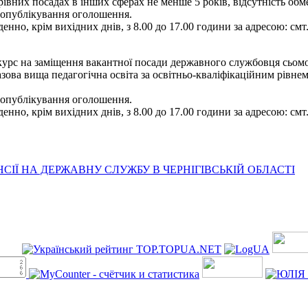
ерівних посадах в інших сферах не менше 5 років, відсутність о
я опублікування оголошення.
енно, крім вихідних днів, з 8.00 до 17.00 години за адресою: смт
рс на заміщення вакантної посади державного службовця сьомої ка
зова вища педагогічна освіта за освітньо-кваліфікаційним рівнем 
я опублікування оголошення.
енно, крім вихідних днів, з 8.00 до 17.00 години за адресою: смт
ІЇ НА ДЕРЖАВНУ СЛУЖБУ В ЧЕРНІГІВСЬКІЙ ОБЛАСТІ