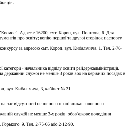
бовців:
осмос". Адреса: 16200, смт. Короп, вул. Поштова, 6. Для
кументів про освіту; копію першої та другої сторінок паспорту.
нкурсу за адресою смт. Короп, вул. Кибальчича, 1. Тел. 2-76-
атегорії - начальника відділу освіти райдержадміністрації.
на державній службі не менше 3 років або на керівних посадах в
оп, вул. Кибальчича, 3, кабінет № 21.
на час відсутності основного працівника: головного
авній службі не менше 3-х років, обов'язкове володіння
орького, 9. Тел. 2-75-66 або 2-12-90.