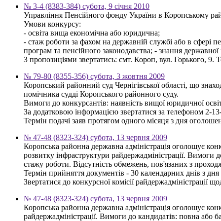
№ 3-4 (8383-384) субота, 9 січня 2010
Управління Пенсійного фонду України в Коропському райо
Умови конкурсу:
- освіта вища економічна або юридична;
- стаж роботи за фахом на державній службі або в сфері п
програм та пенсійного законодавства; - знання державної
З пропозиціями звертатись: смт. Короп, вул. Горького, 9. Т
№ 79-80 (8355-356) субота, 3 жовтня 2009
Коропський районний суд Чернігівської області, що знаход
помічника судді Коропського районного суду.
Вимоги до конкурсантів: наявність вищої юридичної осві
За додатковою інформацією звертатися за телефоном 2-13
Термін подачі заяв протягом одного місяця з дня оголоше
№ 47-48 (8323-324) субота, 13 червня 2009
Коропська районна державна адміністрація оголошує конку
розвитку інфраструктури райдержадміністрації. Вимоги до 
стажу роботи. Відсутність обмежень, пов'язаних з прохо
Термін прийняття документів - 30 календарних днів з дн
Звертатися до конкурсної комісії райдержадміністрації щод
№ 47-48 (8323-324) субота, 13 червня 2009
Коропська районна державна адміністрація оголошує конку
райдержадміністрації. Вимоги до кандидатів: повна або ба