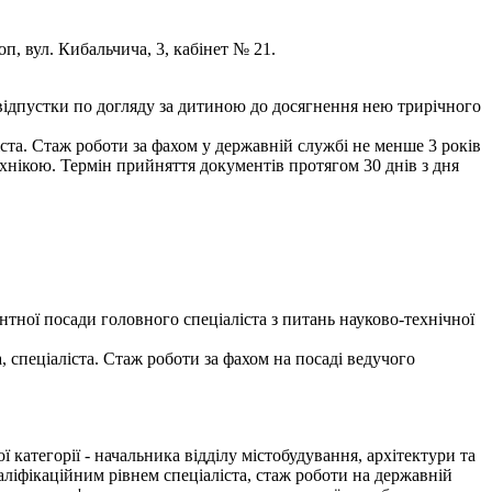
оп, вул. Кибальчича, 3, кабінет № 21.
відпустки по догляду за дитиною до досягнення нею трирічного
ста. Стаж роботи за фахом у державній службі не менше 3 років
хнікою. Термін прийняття документів протягом 30 днів з дня
тної посади головного спеціаліста з питань науково-технічної
 спеціаліста. Стаж роботи за фахом на посаді ведучого
атегорії - начальника відділу містобудування, архітектури та
аліфікаційним рівнем спеціаліста, стаж роботи на державній