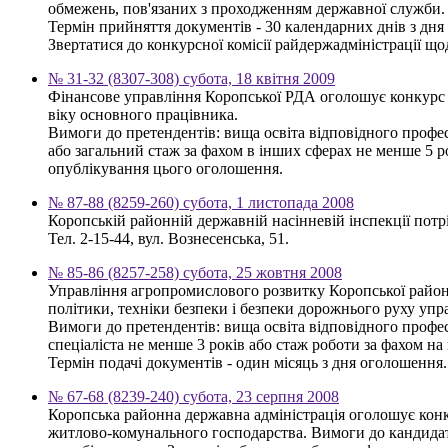
обмежень, пов'язаних з проходженням державної служби.
Термін прийняття документів - 30 календарних днів з дн
Звертатися до конкурсної комісії райдержадміністрації щод
№ 31-32 (8307-308) субота, 18 квітня 2009
Фінансове управління Коропської РДА оголошує конкурс н
віку основного працівника.
Вимоги до претендентів: вища освіта відповідного профес
або загальний стаж за фахом в інших сферах не менше 5 
опублікування цього оголошення.
№ 87-88 (8259-260) субота, 1 листопада 2008
Коропській районній державній насінневій інспекції потр
Тел. 2-15-44, вул. Вознесенська, 51.
№ 85-86 (8257-258) субота, 25 жовтня 2008
Управління агропромислового розвитку Коропської районно
політики, техніки безпеки і безпеки дорожнього руху упр
Вимоги до претендентів: вища освіта відповідного профес
спеціаліста не менше 3 років або стаж роботи за фахом н
Термін подачі документів - один місяць з дня оголошення.
№ 67-68 (8239-240) субота, 23 серпня 2008
Коропська районна державна адміністрація оголошує конку
житлово-комунального господарства. Вимоги до кандидатів