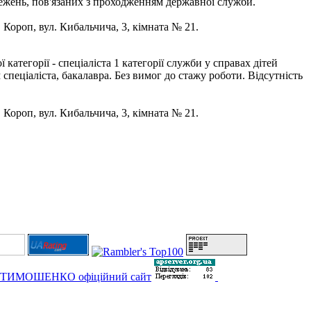
бмежень, пов'язаних з проходженням державної служби.
. Короп, вул. Кибальчича, 3, кімната № 21.
тегорії - спеціаліста 1 категорії служби у справах дітей
спеціаліста, бакалавра. Без вимог до стажу роботи. Відсутність
. Короп, вул. Кибальчича, 3, кімната № 21.