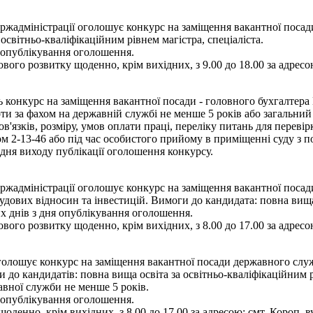
адміністрації оголошує конкурс на заміщення вакантної посади 
освітньо-кваліфікаційним рівнем магістра, спеціаліста.
я опублікування оголошення.
вого розвитку щоденно, крім вихідних, з 9.00 до 18.00 за адресою
ь конкурс на заміщення вакантної посади - головного бухгалтера
ти за фахом на державній службі не менше 5 років або загальний
язків, розміру, умов оплати праці, переліку питань для переві
 2-13-46 або під час особистого прийому в приміщенні суду з по
дня виходу публікації оголошення конкурсу.
жадміністрації оголошує конкурс на заміщення вакантної посади
удових відносин та інвестицій. Вимоги до кандидата: повна вища 
их днів з дня опублікування оголошення.
вого розвитку щоденно, крім вихідних, з 8.00 до 17.00 за адресою
олошує конкурс на заміщення вакантної посади державного службо
до кандидатів: повна вища освіта за освітньо-кваліфікаційним рі
авної служби не менше 5 років.
я опублікування оголошення.
оденно, крім вихідних, з 8.00 до 17.00 за адресою: смт. Короп, в