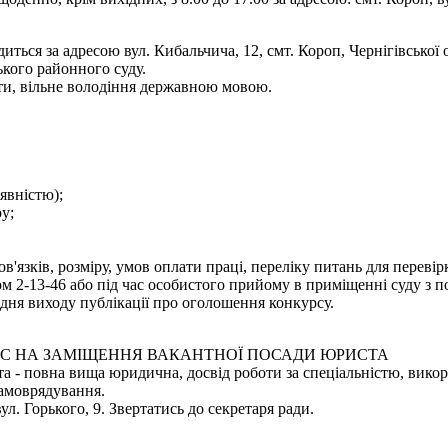
иться за адресою вул. Кибальчича, 12, смт. Короп, Чернігівської
ького районного суду.
ти, вільне володіння державною мовою.
аявністю);
у;
язків, розміру, умов оплати праці, переліку питань для переві
 2-13-46 або під час особистого прийому в приміщенні суду з по
дня виходу публікації про оголошення конкурсу.
С НА ЗАМІЩЕННЯ ВАКАНТНОЇ ПОСАДИ ЮРИСТА
 - повна вища юридична, досвід роботи за спеціальністю, викори
самоврядування.
ул. Горького, 9. Звертатись до секретаря ради.