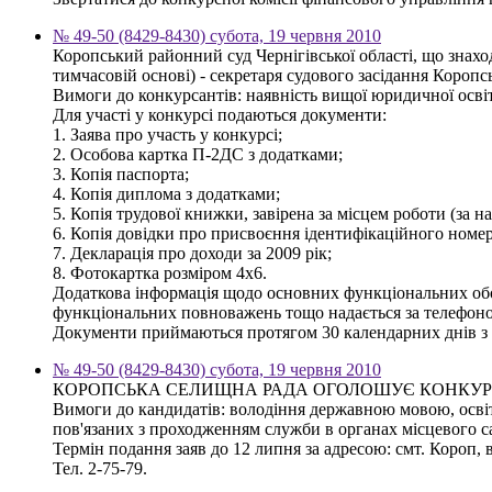
№ 49-50 (8429-8430) субота, 19 червня 2010
Коропський районний суд Чернігівської області, що знаход
тимчасовій основі) - секретаря судового засідання Коропс
Вимоги до конкурсантів: наявність вищої юридичної осві
Для участі у конкурсі подаються документи:
1. Заява про участь у конкурсі;
2. Особова картка П-2ДС з додатками;
3. Копія паспорта;
4. Копія диплома з додатками;
5. Копія трудової книжки, завірена за місцем роботи (за н
6. Копія довідки про присвоєння ідентифікаційного номер
7. Декларація про доходи за 2009 рік;
8. Фотокартка розміром 4х6.
Додаткова інформація щодо основних функціональних обов'
функціональних повноважень тощо надається за телефоном
Документи приймаються протягом 30 календарних днів з 
№ 49-50 (8429-8430) субота, 19 червня 2010
КОРОПСЬКА СЕЛИЩНА РАДА ОГОЛОШУЄ КОНКУР
Вимоги до кандидатів: володіння державною мовою, освіта
пов'язаних з проходженням служби в органах місцевого 
Термін подання заяв до 12 липня за адресою: смт. Короп, в
Тел. 2-75-79.