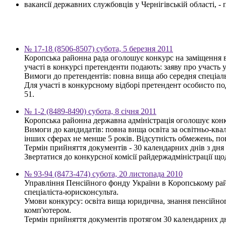
вакансії державних службовців у Чернігівській області, 
№ 17-18 (8506-8507) субота, 5 березня 2011
Коропська районна рада оголошує конкурс на заміщення в
участі в конкурсі претенденти подають: заяву про участь у
Вимоги до претендентів: повна вища або середня спеціаль
Для участі в конкурсному відборі претендент особисто по
51.
№ 1-2 (8489-8490) субота, 8 січня 2011
Коропська районна державна адміністрація оголошує конку
Вимоги до кандидатів: повна вища освіта за освітньо-квал
інших сферах не менше 5 років. Відсутність обмежень, п
Термін прийняття документів - 30 календарних днів з дн
Звертатися до конкурсної комісії райдержадміністрації щод
№ 93-94 (8473-474) субота, 20 листопада 2010
Управління Пенсійного фонду України в Коропському райо
спеціаліста-юрисконсульта.
Умови конкурсу: освіта вища юридична, знання пенсійного
комп'ютером.
Термін прийняття документів протягом 30 календарних днів