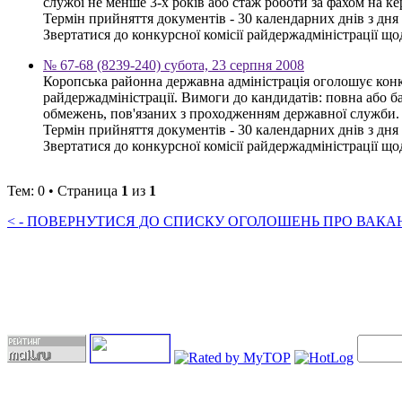
службі не менше 3-х років або стаж роботи за фахом на к
Термін прийняття документів - 30 календарних днів з дн
Звертатися до конкурсної комісії райдержадміністрації щод
№ 67-68 (8239-240) субота, 23 серпня 2008
Коропська районна державна адміністрація оголошує конку
райдержадміністрації. Вимоги до кандидатів: повна або ба
обмежень, пов'язаних з проходженням державної служби.
Термін прийняття документів - 30 календарних днів з дн
Звертатися до конкурсної комісії райдержадміністрації щод
Тем: 0 • Страница
1
из
1
< - ПОВЕРНУТИСЯ ДО СПИСКУ ОГОЛОШЕНЬ ПРО ВАКАНС