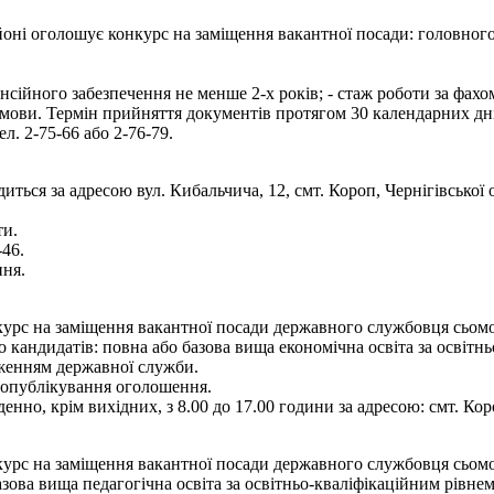
ні оголошує конкурс на заміщення вакантної посади: головного с
енсійного забезпечення не менше 2-х років; - стаж роботи за фах
 мови. Термін прийняття документів протягом 30 календарних дн
ел. 2-75-66 або 2-76-79.
иться за адресою вул. Кибальчича, 12, смт. Короп, Чернігівської
ти.
-46.
ння.
рс на заміщення вакантної посади державного службовця сьомої ка
кандидатів: повна або базова вища економічна освіта за освітньо
дженням державної служби.
я опублікування оголошення.
енно, крім вихідних, з 8.00 до 17.00 години за адресою: смт. Кор
рс на заміщення вакантної посади державного службовця сьомої ка
зова вища педагогічна освіта за освітньо-кваліфікаційним рівнем 