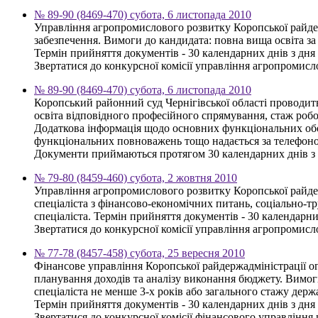
№ 89-90 (8469-470) субота, 6 листопада 2010
Управління агропромислового розвитку Коропської райдерж
забезпечення. Вимоги до кандидата: повна вища освіта за 
Термін прийняття документів - 30 календарних днів з дн
Звертатися до конкурсної комісії управління агропромисло
№ 89-90 (8469-470) субота, 6 листопада 2010
Коропський районний суд Чернігівської області проводит
освіта відповідного професійного спрямування, стаж робо
Додаткова інформація щодо основних функціональних обов'
функціональних повноважень тощо надається за телефоном
Документи приймаються протягом 30 календарних днів з 
№ 79-80 (8459-460) субота, 2 жовтня 2010
Управління агропромислового розвитку Коропської райдер
спеціаліста з фінансово-економічних питань, соціально-тр
спеціаліста. Термін прийняття документів - 30 календарн
Звертатися до конкурсної комісії управління агропромисло
№ 77-78 (8457-458) субота, 25 вересня 2010
Фінансове управління Коропської райдержадміністрації ог
планування доходів та аналізу виконання бюджету. Вимоги 
спеціаліста не менше 3-х років або загального стажу держ
Термін прийняття документів - 30 календарних днів з дн
Звертатися до конкурсної комісії фінансового управління щ