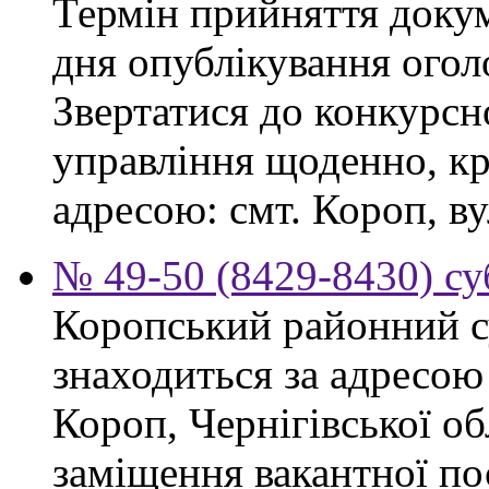
Термін прийняття докум
дня опублікування ого
Звертатися до конкурсно
управління щоденно, крі
адресою: смт. Короп, ву
№ 49-50 (8429-8430) су
Коропський районний су
знаходиться за адресою 
Короп, Чернігівської об
заміщення вакантної пос