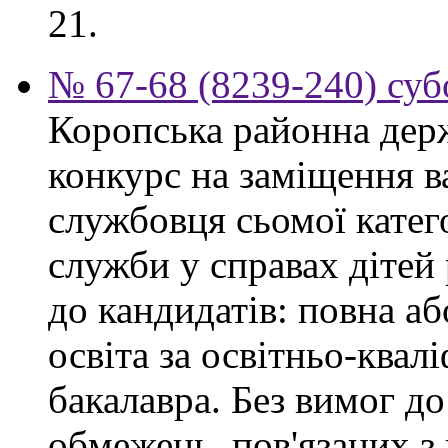
21.
№ 67-68 (8239-240) суб
Коропська районна дер
конкурс на заміщення в
службовця сьомої категор
служби у справах дітей
до кандидатів: повна аб
освіта за освітньо-квал
бакалавра. Без вимог до
обмежень, пов'язаних 