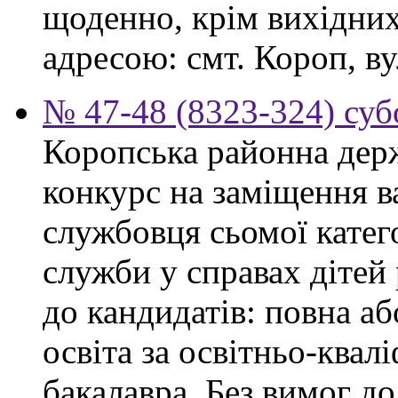
щоденно, крім вихідних,
адресою: смт. Короп, ву
№ 47-48 (8323-324) суб
Коропська районна дер
конкурс на заміщення в
службовця сьомої категор
служби у справах дітей
до кандидатів: повна аб
освіта за освітньо-квал
бакалавра. Без вимог до