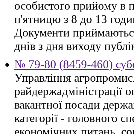
особистого прийому в п
п'ятницю з 8 до 13 годи
Документи приймаються
днів з дня виходу публі
№ 79-80 (8459-460) суб
Управління агропромис
райдержадміністрації о
вакантної посади держа
категорії - головного сп
економічних питань, со