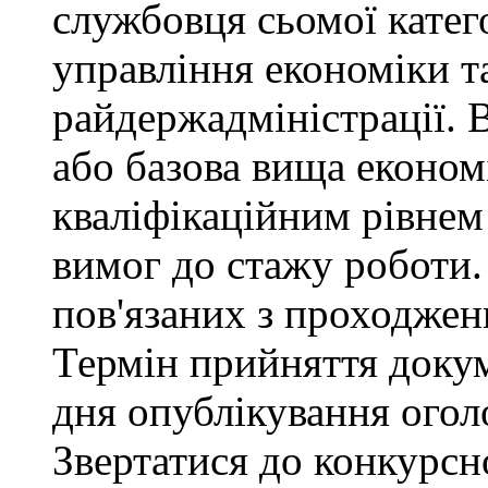
службовця сьомої категор
управління економіки т
райдержадміністрації. 
або базова вища економі
кваліфікаційним рівнем 
вимог до стажу роботи.
пов'язаних з проходже
Термін прийняття докум
дня опублікування ого
Звертатися до конкурсно