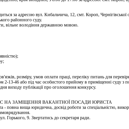
иться за адресою вул. Кибальчича, 12, смт. Короп, Чернігівської
ького районного суду.
ти, вільне володіння державною мовою.
аявністю);
у;
язків, розміру, умов оплати праці, переліку питань для переві
 2-13-46 або під час особистого прийому в приміщенні суду з по
дня виходу публікації про оголошення конкурсу.
С НА ЗАМІЩЕННЯ ВАКАНТНОЇ ПОСАДИ ЮРИСТА
 - повна вища юридична, досвід роботи за спеціальністю, викори
самоврядування.
ул. Горького, 9. Звертатись до секретаря ради.