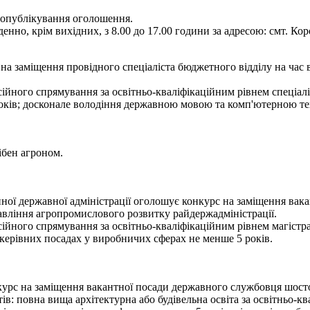
я опублікування оголошення.
енно, крім вихідних, з 8.00 до 17.00 години за адресою: смт. Кор
а заміщення провідного спеціаліста бюджетного відділу на час 
ійного спрямування за освітньо-кваліфікаційним рівнем спеціалі
років; досконале володіння державною мовою та комп'ютерною те
ібен агроном.
ї державної адміністрації оголошує конкурс на заміщення вакан
авління агропромислового розвитку райдержадміністрації.
ійного спрямування за освітньо-кваліфікаційним рівнем магістра,
а керівних посадах у виробничих сферах не менше 5 років.
рс на заміщення вакантної посади державного службовця шостої к
: повна вища архітектурна або будівельна освіта за освітньо-кв