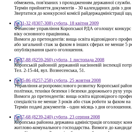
обмежень, пов'язаних з проходженням державної служби.
Термін прийняття документів - 30 календарних днів з дн
Звертатися до конкурсної комісії райдержадміністрації щод
№ 31-32 (8307-308) субота, 18 квітня 2009
Фінансове управління Коропської РДА оголошує конкурс н
віку основного працівника.
Вимоги до претендентів: вища освіта відповідного профес
або загальний стаж за фахом в інших сферах не менше 5 
опублікування цього оголошення.
№ 87-88 (8259-260) субота, 1 листопада 2008
Коропській районній державній насінневій інспекції потр
Тел. 2-15-44, вул. Вознесенська, 51.
№ 85-86 (8257-258) субота, 25 жовтня 2008
Управління агропромислового розвитку Коропської районно
політики, техніки безпеки і безпеки дорожнього руху упр
Вимоги до претендентів: вища освіта відповідного профес
спеціаліста не менше 3 років або стаж роботи за фахом н
Термін подачі документів - один місяць з дня оголошення.
№ 67-68 (8239-240) субота, 23 серпня 2008
Коропська районна державна адміністрація оголошує конку
житлово-комунального господарства. Вимоги до кандидатів