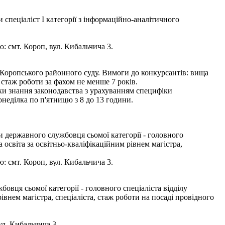
спеціаліст І категорії з інформаційно-аналітичного
: смт. Короп, вул. Кибальчича 3.
 Коропського районного суду. Вимоги до конкурсантів: вища
 стаж роботи за фахом не менше 7 років.
рки знання законодавства з урахуванням специфіки
неділка по п'ятницю з 8 до 13 години.
 державного службовця сьомої категорії - головного
освіта за освітньо-кваліфікаційним рівнем магістра,
: смт. Короп, вул. Кибальчича 3.
вця сьомої категорії - головного спеціаліста відділу
внем магістра, спеціаліста, стаж роботи на посаді провідного
ул. Кибальчича 3.