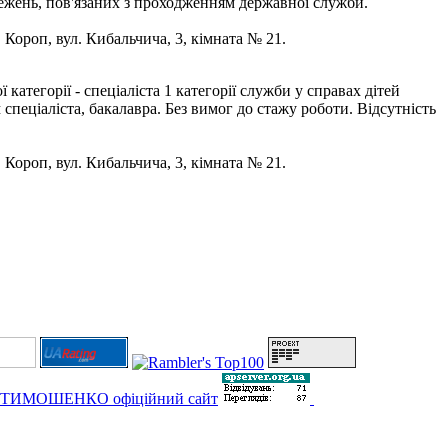
бмежень, пов'язаних з проходженням державної служби.
. Короп, вул. Кибальчича, 3, кімната № 21.
тегорії - спеціаліста 1 категорії служби у справах дітей
спеціаліста, бакалавра. Без вимог до стажу роботи. Відсутність
. Короп, вул. Кибальчича, 3, кімната № 21.