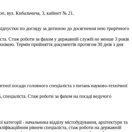
оп, вул. Кибальчича, 3, кабінет № 21.
відпустки по догляду за дитиною до досягнення нею трирічного
ста. Стаж роботи за фахом у державній службі не менше 3 років
хнікою. Термін прийняття документів протягом 30 днів з дня
тної посади головного спеціаліста з питань науково-технічної
 спеціаліста. Стаж роботи за фахом на посаді ведучого
атегорії - начальника відділу містобудування, архітектури та
аліфікаційним рівнем спеціаліста, стаж роботи на державній