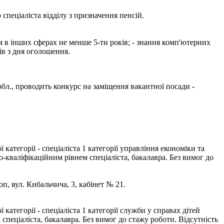
пеціаліста відділу з призначення пенсій.
ом в інших сферах не менше 5-ти років; - знання комп'ютерних
ів з дня оголошення.
 обл., проводить конкурс на заміщення вакантної посади -
тегорії - спеціаліста 1 категорії управління економіки та
-кваліфікаційним рівнем спеціаліста, бакалавра. Без вимог до
оп, вул. Кибальчича, 3, кабінет № 21.
тегорії - спеціаліста 1 категорії служби у справах дітей
спеціаліста, бакалавра. Без вимог до стажу роботи. Відсутність