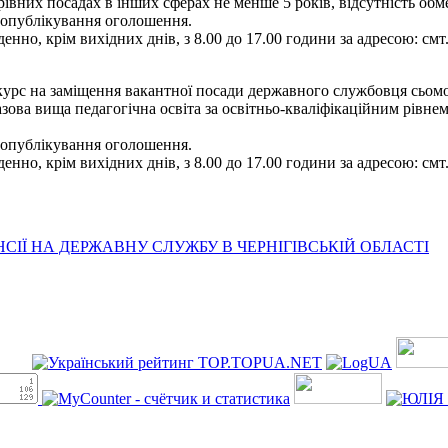
ерівних посадах в інших сферах не менше 5 років, відсутність о
я опублікування оголошення.
енно, крім вихідних днів, з 8.00 до 17.00 години за адресою: смт
рс на заміщення вакантної посади державного службовця сьомої ка
зова вища педагогічна освіта за освітньо-кваліфікаційним рівнем 
я опублікування оголошення.
енно, крім вихідних днів, з 8.00 до 17.00 години за адресою: смт
ІЇ НА ДЕРЖАВНУ СЛУЖБУ В ЧЕРНІГІВСЬКІЙ ОБЛАСТІ