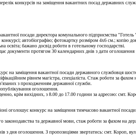
- перелік конкурсів на заміщення вакантних посад державних служ
акантної посади директора комунального підприємства "Готель "К
 конкурсі; автобіографію; фотокартку розміром 4х6 см.; копію до
на освіта; бажано досвід роботи в готельному господарстві.
дає документи протягом 30 календарних днів з дати оголошення ко
рс на заміщення вакантної посади державного службовця шостої к
іфікаційним рівнем магістра, спеціаліста. Стаж роботи за фахом 
ов'язаних з проходженням державної служби.
я опублікування оголошення.
енно, крім вихідних, з 8.00 до 17.00 години за адресою: смт. Кор
ні оголошує конкурс на заміщення тимчасово вакантної посади 
 законодавства та державної мови, стаж роботи за фахом на держ
 з дня оголошення. З пропозиціями звертатись: смт. Короп, вул. Г