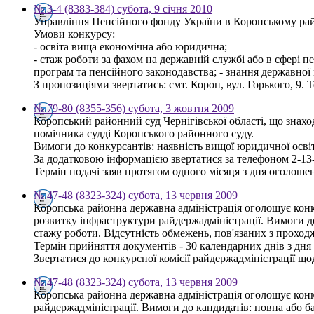
№ 3-4 (8383-384) субота, 9 січня 2010
Управління Пенсійного фонду України в Коропському райо
Умови конкурсу:
- освіта вища економічна або юридична;
- стаж роботи за фахом на державній службі або в сфері п
програм та пенсійного законодавства; - знання державної
З пропозиціями звертатись: смт. Короп, вул. Горького, 9. Т
№ 79-80 (8355-356) субота, 3 жовтня 2009
Коропський районний суд Чернігівської області, що знаход
помічника судді Коропського районного суду.
Вимоги до конкурсантів: наявність вищої юридичної осві
За додатковою інформацією звертатися за телефоном 2-13
Термін подачі заяв протягом одного місяця з дня оголоше
№ 47-48 (8323-324) субота, 13 червня 2009
Коропська районна державна адміністрація оголошує конку
розвитку інфраструктури райдержадміністрації. Вимоги до 
стажу роботи. Відсутність обмежень, пов'язаних з прохо
Термін прийняття документів - 30 календарних днів з дн
Звертатися до конкурсної комісії райдержадміністрації щод
№ 47-48 (8323-324) субота, 13 червня 2009
Коропська районна державна адміністрація оголошує конку
райдержадміністрації. Вимоги до кандидатів: повна або ба