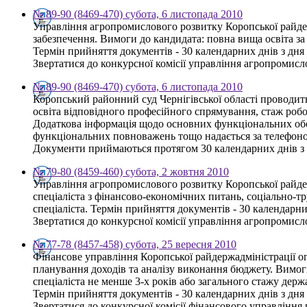
№ 89-90 (8469-470) субота, 6 листопада 2010
Управління агропромислового розвитку Коропської райдерж
забезпечення. Вимоги до кандидата: повна вища освіта за 
Термін прийняття документів - 30 календарних днів з дн
Звертатися до конкурсної комісії управління агропромисло
№ 89-90 (8469-470) субота, 6 листопада 2010
Коропський районний суд Чернігівської області проводит
освіта відповідного професійного спрямування, стаж робо
Додаткова інформація щодо основних функціональних обов'
функціональних повноважень тощо надається за телефоном
Документи приймаються протягом 30 календарних днів з 
№ 79-80 (8459-460) субота, 2 жовтня 2010
Управління агропромислового розвитку Коропської райдер
спеціаліста з фінансово-економічних питань, соціально-тр
спеціаліста. Термін прийняття документів - 30 календарн
Звертатися до конкурсної комісії управління агропромисло
№ 77-78 (8457-458) субота, 25 вересня 2010
Фінансове управління Коропської райдержадміністрації ог
планування доходів та аналізу виконання бюджету. Вимоги 
спеціаліста не менше 3-х років або загального стажу держ
Термін прийняття документів - 30 календарних днів з дн
Звертатися до конкурсної комісії фінансового управління щ