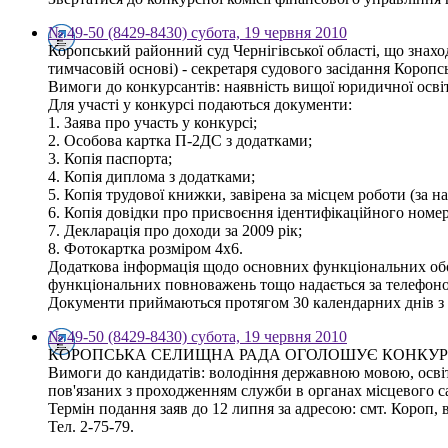
№ 49-50 (8429-8430) субота, 19 червня 2010
Коропський районний суд Чернігівської області, що знаход
тимчасовій основі) - секретаря судового засідання Коропс
Вимоги до конкурсантів: наявність вищої юридичної осві
Для участі у конкурсі подаються документи:
1. Заява про участь у конкурсі;
2. Особова картка П-2ДС з додатками;
3. Копія паспорта;
4. Копія диплома з додатками;
5. Копія трудової книжки, завірена за місцем роботи (за н
6. Копія довідки про присвоєння ідентифікаційного номер
7. Декларація про доходи за 2009 рік;
8. Фотокартка розміром 4х6.
Додаткова інформація щодо основних функціональних обов'
функціональних повноважень тощо надається за телефоном
Документи приймаються протягом 30 календарних днів з 
№ 49-50 (8429-8430) субота, 19 червня 2010
КОРОПСЬКА СЕЛИЩНА РАДА ОГОЛОШУЄ КОНКУР
Вимоги до кандидатів: володіння державною мовою, освіта
пов'язаних з проходженням служби в органах місцевого 
Термін подання заяв до 12 липня за адресою: смт. Короп, в
Тел. 2-75-79.