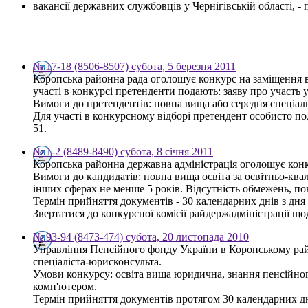
вакансії державних службовців у Чернігівській області, 
№ 17-18 (8506-8507) субота, 5 березня 2011
Коропська районна рада оголошує конкурс на заміщення в
участі в конкурсі претенденти подають: заяву про участь у
Вимоги до претендентів: повна вища або середня спеціаль
Для участі в конкурсному відборі претендент особисто по
51.
№ 1-2 (8489-8490) субота, 8 січня 2011
Коропська районна державна адміністрація оголошує конку
Вимоги до кандидатів: повна вища освіта за освітньо-квал
інших сферах не менше 5 років. Відсутність обмежень, п
Термін прийняття документів - 30 календарних днів з дн
Звертатися до конкурсної комісії райдержадміністрації щод
№ 93-94 (8473-474) субота, 20 листопада 2010
Управління Пенсійного фонду України в Коропському райо
спеціаліста-юрисконсульта.
Умови конкурсу: освіта вища юридична, знання пенсійного
комп'ютером.
Термін прийняття документів протягом 30 календарних днів