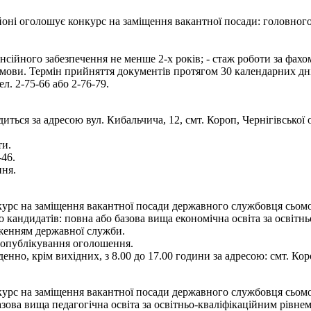
ні оголошує конкурс на заміщення вакантної посади: головного с
енсійного забезпечення не менше 2-х років; - стаж роботи за фах
 мови. Термін прийняття документів протягом 30 календарних дн
ел. 2-75-66 або 2-76-79.
иться за адресою вул. Кибальчича, 12, смт. Короп, Чернігівської
ти.
-46.
ння.
рс на заміщення вакантної посади державного службовця сьомої ка
кандидатів: повна або базова вища економічна освіта за освітньо
дженням державної служби.
я опублікування оголошення.
енно, крім вихідних, з 8.00 до 17.00 години за адресою: смт. Кор
рс на заміщення вакантної посади державного службовця сьомої ка
зова вища педагогічна освіта за освітньо-кваліфікаційним рівнем 