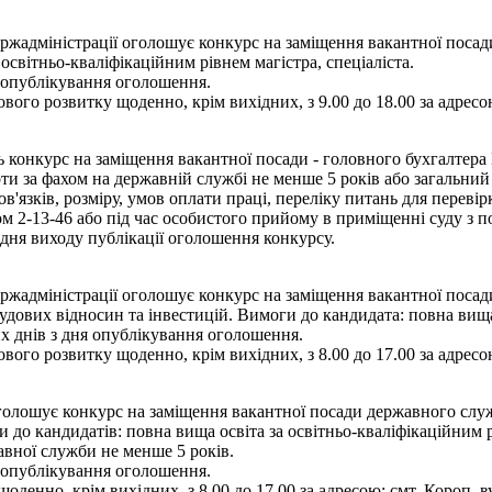
адміністрації оголошує конкурс на заміщення вакантної посади 
освітньо-кваліфікаційним рівнем магістра, спеціаліста.
я опублікування оголошення.
вого розвитку щоденно, крім вихідних, з 9.00 до 18.00 за адресою
ь конкурс на заміщення вакантної посади - головного бухгалтера
ти за фахом на державній службі не менше 5 років або загальний
язків, розміру, умов оплати праці, переліку питань для переві
 2-13-46 або під час особистого прийому в приміщенні суду з по
дня виходу публікації оголошення конкурсу.
жадміністрації оголошує конкурс на заміщення вакантної посади
удових відносин та інвестицій. Вимоги до кандидата: повна вища 
их днів з дня опублікування оголошення.
вого розвитку щоденно, крім вихідних, з 8.00 до 17.00 за адресою
олошує конкурс на заміщення вакантної посади державного службо
до кандидатів: повна вища освіта за освітньо-кваліфікаційним рі
авної служби не менше 5 років.
я опублікування оголошення.
оденно, крім вихідних, з 8.00 до 17.00 за адресою: смт. Короп, в