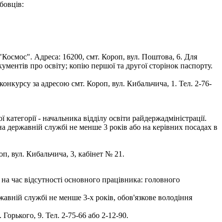
бовців:
осмос". Адреса: 16200, смт. Короп, вул. Поштова, 6. Для
кументів про освіту; копію першої та другої сторінок паспорту.
нкурсу за адресою смт. Короп, вул. Кибальчича, 1. Тел. 2-76-
атегорії - начальника відділу освіти райдержадміністрації.
на державній службі не менше 3 років або на керівних посадах в
оп, вул. Кибальчича, 3, кабінет № 21.
на час відсутності основного працівника: головного
авній службі не менше 3-х років, обов'язкове володіння
орького, 9. Тел. 2-75-66 або 2-12-90.