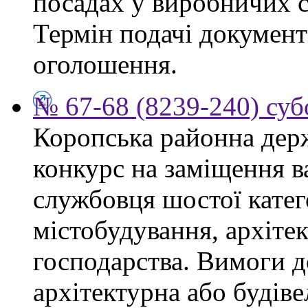
посадах у виробничих с
Термін подачі документі
оголошення.
№ 67-68 (8239-240) суб
Коропська районна дер
конкурс на заміщення в
службовця шостої катего
містобудування, архіте
господарства. Вимоги д
архітектурна або будіве