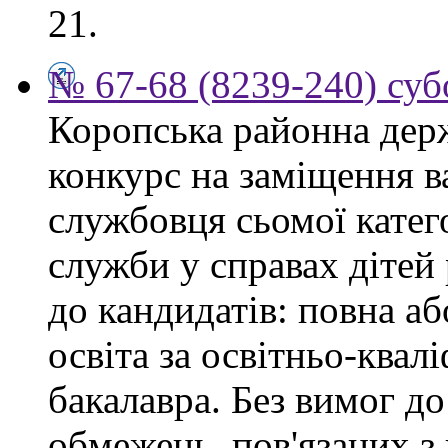
21.
№ 67-68 (8239-240) суб
Коропська районна дер
конкурс на заміщення в
службовця сьомої категор
служби у справах дітей
до кандидатів: повна аб
освіта за освітньо-квал
бакалавра. Без вимог до
обмежень, пов'язаних 