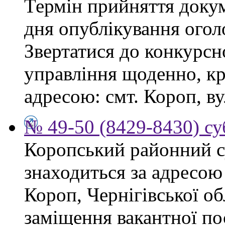
Термін прийняття докум
дня опублікування ого
Звертатися до конкурсно
управління щоденно, крі
адресою: смт. Короп, ву
№ 49-50 (8429-8430) су
Коропський районний су
знаходиться за адресою 
Короп, Чернігівської об
заміщення вакантної пос