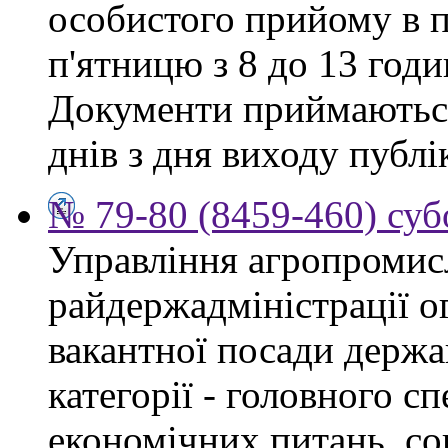
особистого прийому в п
п'ятницю з 8 до 13 годи
Документи приймаються
днів з дня виходу публі
№ 79-80 (8459-460) суб
Управління агропромис
райдержадміністрації о
вакантної посади держа
категорії - головного сп
економічних питань, со