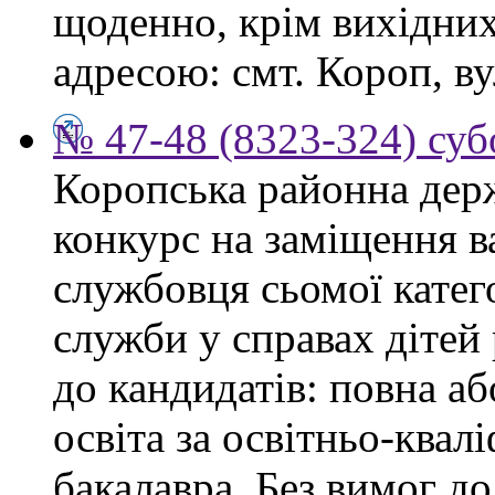
щоденно, крім вихідних,
адресою: смт. Короп, ву
№ 47-48 (8323-324) суб
Коропська районна дер
конкурс на заміщення в
службовця сьомої категор
служби у справах дітей
до кандидатів: повна аб
освіта за освітньо-квал
бакалавра. Без вимог до