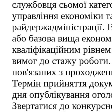
службовця сьомої категор
управління економіки т
райдержадміністрації. 
або базова вища економі
кваліфікаційним рівнем 
вимог до стажу роботи.
пов'язаних з проходже
Термін прийняття докум
дня опублікування ого
Звертатися до конкурсно