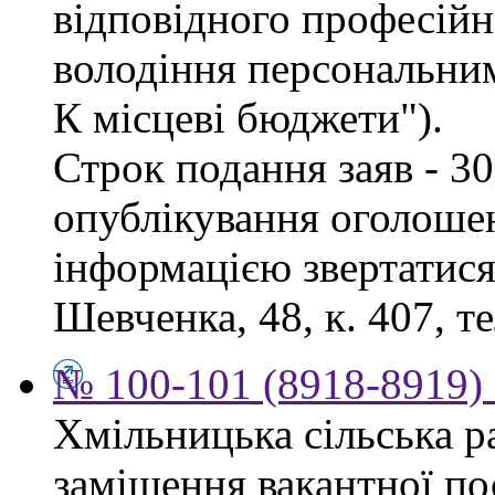
відповідного професійн
володіння персональни
К місцеві бюджети").
Строк подання заяв - 30
опублікування оголоше
інформацією звертатися 
Шевченка, 48, к. 407, те
№ 100-101 (8918-8919) 
Хмільницька сільська р
заміщення вакантної п