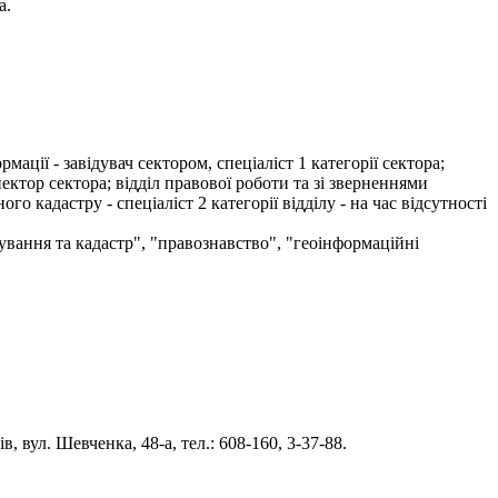
а.
ції - завідувач сектором, спеціаліст 1 категорії сектора;
ектор сектора; відділ правової роботи та зі зверненнями
го кадастру - спеціаліст 2 категорії відділу - на час відсутності
ування та кадастр", "правознавство", "геоінформаційні
 вул. Шевченка, 48-а, тел.: 608-160, 3-37-88.