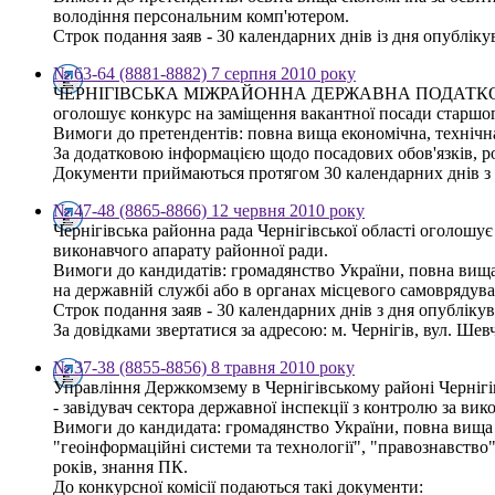
володіння персональним комп'ютером.
Строк подання заяв - 30 календарних днів із дня опублікув
№ 63-64 (8881-8882) 7 серпня 2010 року
ЧЕРНІГІВСЬКА МІЖРАЙОННА ДЕРЖАВНА ПОДАТК
оголошує конкурс на заміщення вакантної посади старшог
Вимоги до претендентів: повна вища економічна, технічна
За додатковою інформацією щодо посадових обов'язків, роз
Документи приймаються протягом 30 календарних днів з дня
№ 47-48 (8865-8866) 12 червня 2010 року
Чернігівська районна рада Чернігівської області оголошу
виконавчого апарату районної ради.
Вимоги до кандидатів: громадянство України, повна вища 
на державній службі або в органах місцевого самоврядува
Строк подання заяв - 30 календарних днів з дня опубліку
За довідками звертатися за адресою: м. Чернігів, вул. Шевче
№ 37-38 (8855-8856) 8 травня 2010 року
Управління Держкомзему в Чернігівському районі Чернігі
- завідувач сектора державної інспекції з контролю за ви
Вимоги до кандидата: громадянство України, повна вища о
"геоінформаційні системи та технології", "правознавство
років, знання ПК.
До конкурсної комісії подаються такі документи: