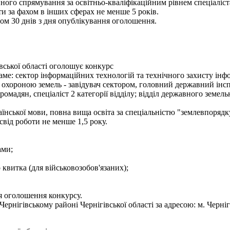
ного спрямування за освітньо-кваліфікаційним рівнем спеціаліст
и за фахом в інших сферах не менше 5 років.
ом 30 днів з дня опублікування оголошення.
вської області оголошує конкурс
е: сектор інформаційних технологій та технічного захисту інформа
 охороною земель - завідувач сектором, головний державний інсп
мадян, спеціаліст 2 категорії відділу; відділ державного земельно
їнської мови, повна вища освіта за спеціальністю "землевпорядк
освід роботи не менше 1,5 року.
ами;
о квитка (для військовозобов'язаних);
я оголошення конкурсу.
нігівському районі Чернігівської області за адресою: м. Чернігів,