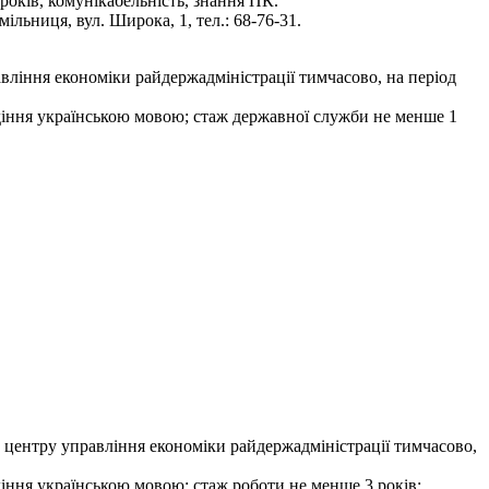
 років, комунікабельність, знання ПК.
льниця, вул. Широка, 1, тел.: 68-76-31.
вління економіки райдержадміністрації тимчасово, на період
лодіння українською мовою; стаж державної служби не менше 1
о центру управління економіки райдержадміністрації тимчасово,
одіння українською мовою; стаж роботи не менше 3 років;