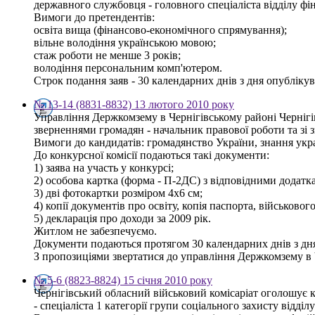
державного службовця - головного спеціаліста відділу фі
Вимоги до претендентів:
освіта вища (фінансово-економічного спрямування);
вільне володіння українською мовою;
стаж роботи не менше 3 років;
володіння персональним комп'ютером.
Строк подання заяв - 30 календарних днів з дня опублікува
№ 13-14 (8831-8832) 13 лютого 2010 року
Управління Держкомзему в Чернігівському районі Чернігів
зверненнями громадян - начальник правової роботи та зі
Вимоги до кандидатів: громадянство України, знання украї
До конкурсної комісії подаються такі документи:
1) заява на участь у конкурсі;
2) особова картка (форма - П-2ДС) з відповідними додатк
3) дві фотокартки розміром 4х6 см;
4) копії документів про освіту, копія паспорта, військовог
5) декларація про доходи за 2009 рік.
Житлом не забезпечуємо.
Документи подаються протягом 30 календарних днів з дн
З пропозиціями звертатися до управління Держкомзему в Чер
№ 5-6 (8823-8824) 15 січня 2010 року
Чернігівський обласний військовий комісаріат оголошує 
- спеціаліста 1 категорії групи соціального захисту відді