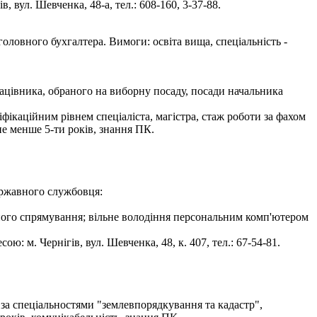
 вул. Шевченка, 48-а, тел.: 608-160, 3-37-88.
оловного бухгалтера. Вимоги: освіта вища, спеціальність -
рацівника, обраного на виборну посаду, посади начальника
фікаційним рівнем спеціаліста, магістра, стаж роботи за фахом
не менше 5-ти років, знання ПК.
ержавного службовця:
йного спрямування; вільне володіння персональним комп'ютером
: м. Чернігів, вул. Шевченка, 48, к. 407, тел.: 67-54-81.
 за спеціальностями "землевпорядкування та кадастр",