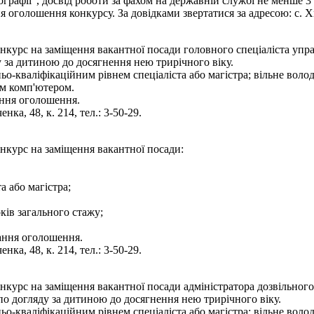
тографії", досвід роботи за фахом на державній службі не менше 3
оголошення конкурсу. За довідками звертатися за адресою: с. Хмі
нкурс на заміщення вакантної посади головного спеціаліста упра
 за дитиною до досягнення нею трирічного віку.
ньо-кваліфікаційним рівнем спеціаліста або магістра; вільне во
им комп'ютером.
ання оголошення.
нка, 48, к. 214, тел.: 3-50-29.
онкурс на заміщення вакантної посади:
а або магістра;
ків загального стажу;
вання оголошення.
нка, 48, к. 214, тел.: 3-50-29.
нкурс на заміщення вакантної посади адміністратора дозвільног
по догляду за дитиною до досягнення нею трирічного віку.
ьо-кваліфікаційним рівнем спеціаліста або магістра; вільне вол