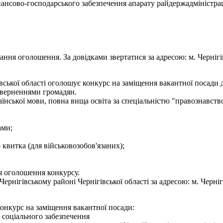
нансово-господарського забезпечення апарату райдержадміністрац
ння оголошення. За довідками звертатися за адресою: м. Чернігів, 
ської області оголошує конкурс на заміщення вакантної посади де
 зверненнями громадян.
нської мови, повна вища освіта за спеціальністю "правознавство
ами;
о квитка (для військовозобов'язаних);
я оголошення конкурсу.
нігівському районі Чернігівської області за адресою: м. Чернігів,
конкурс на заміщення вакантної посади:
лу соціального забезпечення