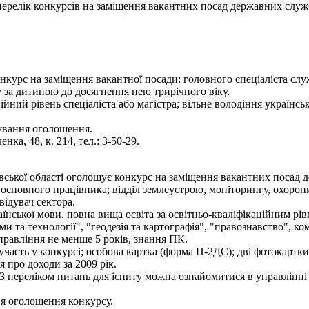
- перелік конкурсів на заміщення вакантних посад державних служ
нкурс на заміщення вакантної посади: головного спеціаліста служ
 за дитиною до досягнення нею трирічного віку.
ійний рівень спеціаліста або магістра; вільне володіння українс
кування оголошення.
нка, 48, к. 214, тел.: 3-50-29.
вської області оголошує конкурс на заміщення вакантних посад д
ті основного працівника; відділ землеустрою, моніторингу, охорони 
відувач сектора.
нської мови, повна вища освіта за освітньо-кваліфікаційним рівн
и та технології", "геодезія та картографія", "правознавство", ко
правління не менше 5 років, знання ПК.
участь у конкурсі; особова картка (форма П-2ДС); дві фотокартки 
я про доходи за 2009 рік.
З переліком питань для іспиту можна ознайомитися в управлінні 
ня оголошення конкурсу.