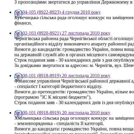
З пропозиціями звертатися до управління Держкомзему в Чер
№ 104-105 (8922-8923) 4 грудня 2010 року
Кувечицька сільська рада оголошує конкурс на заміщення 
фінанси.
№ 102-103 (8920-8921) 27 листопада 2010 року
Чернігівська районна рада Чернігівської області оголошу
організаційного відділу виконавчого апарату районної ра
Вимоги до кандидатів: громадянство України, повна вища 
на державній службі або в органах місцевого самоврядува
Строк подання заяв - 30 календарних днів з дня опубліку
За довідками звертатися за адресою: м. Чернігів, вул. Шевч
№ 100-101 (8918-8919) 20 листопада 2010 року
Фінансове управління Чернігівської районної державної 
- спеціаліст І категорії бюджетного відділу.
Вимоги до претендентів: громадянство України, вільне в
(програмою "ІС К місцеві бюджети").
Строк подання заяв - 30 календарних днів із дня опублікув
№ 100-101 (8918-8919) 20 листопада 2010 року
Хмільницька сільська рада оголошує конкурс на заміщен
- землевпорядника - спеціаліста ІІ категорії.
Вимоги до кандидата: громадянство України, повна вища о