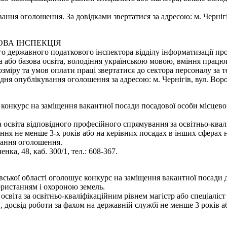
ання оголошення. За довідками звертатися за адресою: м. Чернігів,
ОВА ІНСПЕКЦІЯ
о державного податкового інспектора відділу інформатизації пр
 або базова освіта, володіння українською мовою, вміння працю
міру та умов оплати праці звертатися до сектора персоналу за те
 опублікування оголошення за адресою: м. Чернігів, вул. Воровсь
є конкурс на заміщення вакантної посади посадової особи місцево
освіта відповідного професійного спрямування за освітньо-квалі
ння не менше 3-х років або на керівних посадах в інших сферах 
вання оголошення.
нка, 48, каб. 300/1, тел.: 608-367.
вської області оголошує конкурс на заміщення вакантної посади
користанням і охороною земель.
світа за освітньо-кваліфікаційним рівнем магістр або спеціаліст
", досвід роботи за фахом на державній службі не менше 3 років 