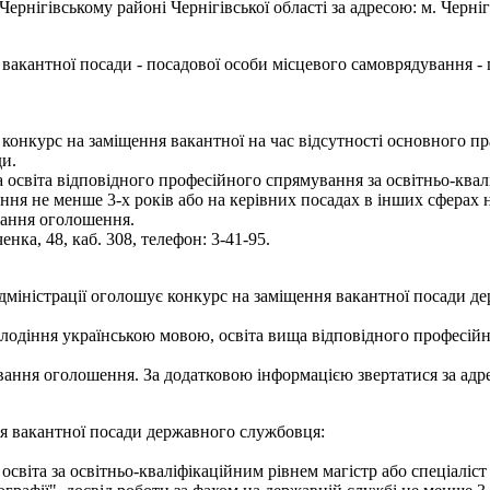
нігівському районі Чернігівської області за адресою: м. Чернігів,
вакантної посади - посадової особи місцевого самоврядування - г
є конкурс на заміщення вакантної на час відсутності основного п
ди.
освіта відповідного професійного спрямування за освітньо-квалі
ння не менше 3-х років або на керівних посадах в інших сферах 
вання оголошення.
енка, 48, каб. 308, телефон: 3-41-95.
адміністрації оголошує конкурс на заміщення вакантної посади д
олодіння українською мовою, освіта вища відповідного професі
ання оголошення. За додатковою інформацією звертатися за адресою
ня вакантної посади державного службовця:
світа за освітньо-кваліфікаційним рівнем магістр або спеціаліст