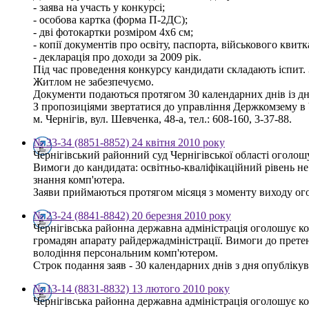
- заява на участь у конкурсі;
- особова картка (форма П-2ДС);
- дві фотокартки розміром 4х6 см;
- копії документів про освіту, паспорта, військового квитк
- декларація про доходи за 2009 рік.
Під час проведення конкурсу кандидати складають іспит. 
Житлом не забезпечуємо.
Документи подаються протягом 30 календарних днів із д
З пропозиціями звертатися до управління Держкомзему в Ч
м. Чернігів, вул. Шевченка, 48-а, тел.: 608-160, 3-37-88.
№ 33-34 (8851-8852) 24 квітня 2010 року
Чернігівський районний суд Чернігівської області оголош
Вимоги до кандидата: освітньо-кваліфікаційний рівень н
знання комп'ютера.
Заяви приймаються протягом місяця з моменту виходу оголо
№ 23-24 (8841-8842) 20 березня 2010 року
Чернігівська районна державна адміністрація оголошує к
громадян апарату райдержадміністрації. Вимоги до претен
володіння персональним комп'ютером.
Строк подання заяв - 30 календарних днів з дня опублікува
№ 13-14 (8831-8832) 13 лютого 2010 року
Чернігівська районна державна адміністрація оголошує к