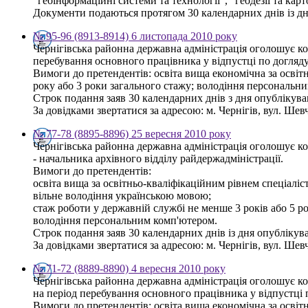
"геоінформаційні системи та технології", "геодезії та кар
Документи подаються протягом 30 календарних днів із дня 
№ 95-96 (8913-8914) 6 листопада 2010 року
Чернігівська районна державна адміністрація оголошує ко
перебування основного працівника у відпустці по догляду
Вимоги до претендентів: освіта вища економічна за освіт
року або 3 роки загального стажу; володіння персональн
Строк подання заяв 30 календарних днів з дня опублікув
За довідками звертатися за адресою: м. Чернігів, вул. Шевче
№ 77-78 (8895-8896) 25 вересня 2010 року
Чернігівська районна державна адміністрація оголошує к
- начальника архівного відділу райдержадміністрації.
Вимоги до претендентів:
освіта вища за освітньо-кваліфікаційним рівнем спеціаліст
вільне володіння українською мовою;
стаж роботи у державній службі не менше 3 років або 5 ро
володіння персональним комп'ютером.
Строк подання заяв 30 календарних днів із дня опубліку
За довідками звертатися за адресою: м. Чернігів, вул. Шевче
№ 71-72 (8889-8890) 4 вересня 2010 року
Чернігівська районна державна адміністрація оголошує ко
на період перебування основного працівника у відпустці 
Вимоги до претендентів: освіта вища економічна за освітн