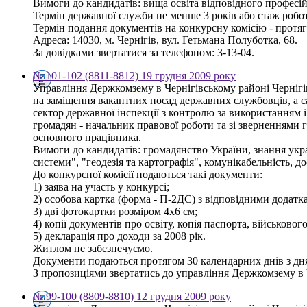
Вимоги до кандидатів: вища освіта відповідного професій
Термін державної служби не менше 3 років або стаж робот
Термін подання документів на конкурсну комісію - протяг
Адреса: 14030, м. Чернігів, вул. Гетьмана Полуботка, 68.
За довідками звертатися за телефоном: 3-13-04.
№ 101-102 (8811-8812) 19 грудня 2009 року
Управління Держкомзему в Чернігівському районі Чернігі
на заміщення вакантних посад державних службовців, а сам
сектор державної інспекції з контролю за використанням і
громадян - начальник правової роботи та зі зверненнями гро
основного працівника.
Вимоги до кандидатів: громадянство України, знання укра
системи", "геодезія та картографія", комунікабельність, д
До конкурсної комісії подаються такі документи:
1) заява на участь у конкурсі;
2) особова картка (форма - П-2ДС) з відповідними додатк
3) дві фотокартки розміром 4х6 см;
4) копії документів про освіту, копія паспорта, військовог
5) декларація про доходи за 2008 рік.
Житлом не забезпечуємо.
Документи подаються протягом 30 календарних днів з дн
З пропозиціями звертатись до управління Держкомзему в Чер
№ 99-100 (8809-8810) 12 грудня 2009 року