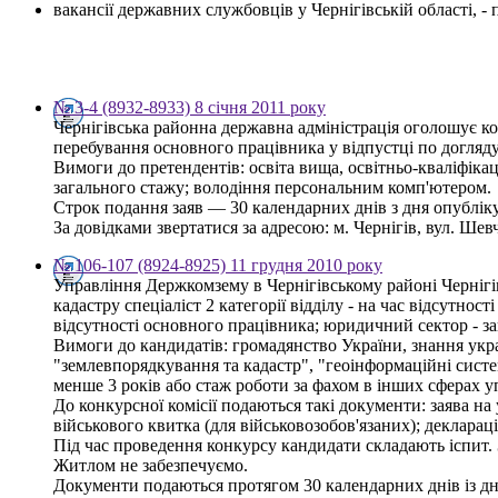
вакансії державних службовців у Чернігівській області, 
№ 3-4 (8932-8933) 8 січня 2011 року
Чернігівська районна державна адміністрація оголошує ко
перебування основного працівника у відпустці по догляду
Вимоги до претендентів: освіта вища, освітньо-кваліфікац
загального стажу; володіння персональним комп'ютером.
Строк подання заяв — 30 календарних днів з дня опублі
За довідками звертатися за адресою: м. Чернігів, вул. Шевче
№ 106-107 (8924-8925) 11 грудня 2010 року
Управління Держкомзему в Чернігівському районі Чернігі
кадастру спеціаліст 2 категорії відділу - на час відсутнос
відсутності основного працівника; юридичний сектор - за
Вимоги до кандидатів: громадянство України, знання украї
"землевпорядкування та кадастр", "геоінформаційні систем
менше 3 років або стаж роботи за фахом в інших сферах у
До конкурсної комісії подаються такі документи: заява на 
військового квитка (для військовозобов'язаних); деклараці
Під час проведення конкурсу кандидати складають іспит. 
Житлом не забезпечуємо.
Документи подаються протягом 30 календарних днів із д