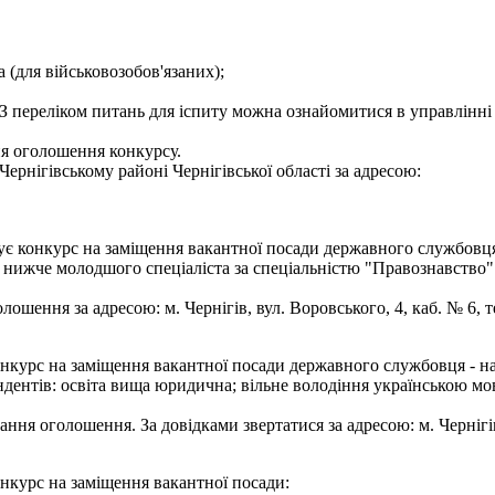
а (для військовозобов'язаних);
З переліком питань для іспиту можна ознайомитися в управлінні 
ня оголошення конкурсу.
ернігівському районі Чернігівської області за адресою:
ує конкурс на заміщення вакантної посади державного службовця -
е нижче молодшого спеціаліста за спеціальністю "Правознавство
шення за адресою: м. Чернігів, вул. Воровського, 4, каб. № 6, те
онкурс на заміщення вакантної посади державного службовця - на
дентів: освіта вища юридична; вільне володіння українською мо
ння оголошення. За довідками звертатися за адресою: м. Чернігів, 
онкурс на заміщення вакантної посади: