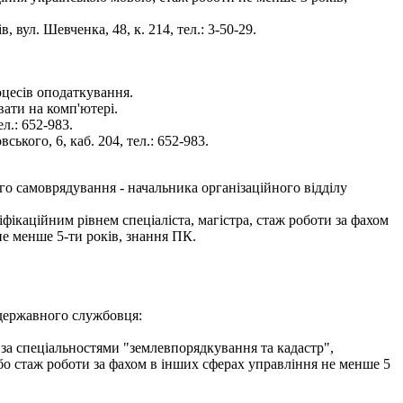
 вул. Шевченка, 48, к. 214, тел.: 3-50-29.
оцесів оподаткування.
вати на комп'ютері.
л.: 652-983.
кого, 6, каб. 204, тел.: 652-983.
го самоврядування - начальника організаційного відділу
фікаційним рівнем спеціаліста, магістра, стаж роботи за фахом
не менше 5-ти років, знання ПК.
 державного службовця:
 за спеціальностями "землевпорядкування та кадастр",
або стаж роботи за фахом в інших сферах управління не менше 5