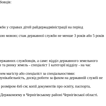
бовців:
би у справах дітей райдержадміністрації на період
ькою мовою; стаж державної служби не менше 3 років або 5 років
ержавних службовців, а саме: відділ державного земельного
та ринку земель - спеціаліст 1 категорії відділу - на час
ем магістр або спеціаліст за спеціальностями:
мунікабельність, досвід роботи за фахом на державній службі не
розміром 4х6 см; копії документів про освіту, паспорта,
Держкомзему в Чернігівському районі Чернігівської області.