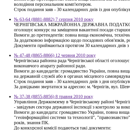
володіння персональним комп'ютером.
Строк подання заяв - 30 календарних днів із дня опублікув
№ 63-64 (8881-8882) 7 серпня 2010 року
ЧЕРНІГІВСЬКА МІЖРАЙОННА ДЕРЖАВНА ПОДАТК
оголошує конкурс на заміщення вакантної посади старшог
Вимоги до претендентів: повна вища економічна, технічна
За додатковою інформацією щодо посадових обов'язків, роз
Документи приймаються протягом 30 календарних днів з дня
№ 47-48 (8865-8866) 12 червня 2010 року
Чернігівська районна рада Чернігівської області оголошу
виконавчого апарату районної ради.
Вимоги до кандидатів: громадянство України, повна вища 
на державній службі або в органах місцевого самоврядува
Строк подання заяв - 30 календарних днів з дня опубліку
За довідками звертатися за адресою: м. Чернігів, вул. Шевче
№ 37-38 (8855-8856) 8 травня 2010 року
Управління Держкомзему в Чернігівському районі Чернігі
- завідувач сектора державної інспекції з контролю за ви
Вимоги до кандидата: громадянство України, повна вища о
"геоінформаційні системи та технології", "правознавство
років, знання ПК.
До конкурсної комісії подаються такі документи: