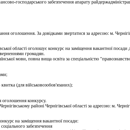
нансово-господарського забезпечення апарату райдержадміністрац
ння оголошення. За довідками звертатися за адресою: м. Чернігів, 
ської області оголошує конкурс на заміщення вакантної посади де
 зверненнями громадян.
нської мови, повна вища освіта за спеціальністю "правознавство
ами;
о квитка (для військовозобов'язаних);
я оголошення конкурсу.
нігівському районі Чернігівської області за адресою: м. Чернігів,
конкурс на заміщення вакантної посади:
лу соціального забезпечення