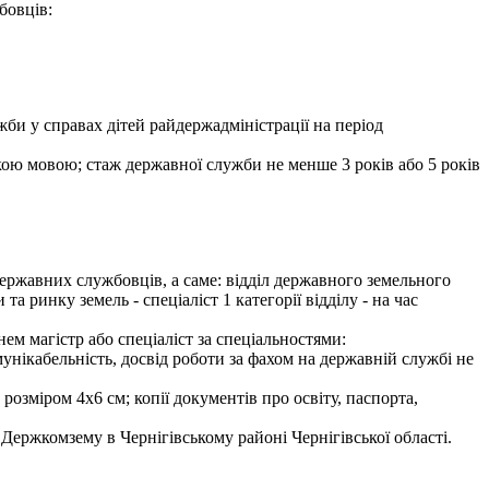
бовців:
би у справах дітей райдержадміністрації на період
ькою мовою; стаж державної служби не менше 3 років або 5 років
ержавних службовців, а саме: відділ державного земельного
та ринку земель - спеціаліст 1 категорії відділу - на час
ем магістр або спеціаліст за спеціальностями:
мунікабельність, досвід роботи за фахом на державній службі не
розміром 4х6 см; копії документів про освіту, паспорта,
Держкомзему в Чернігівському районі Чернігівської області.