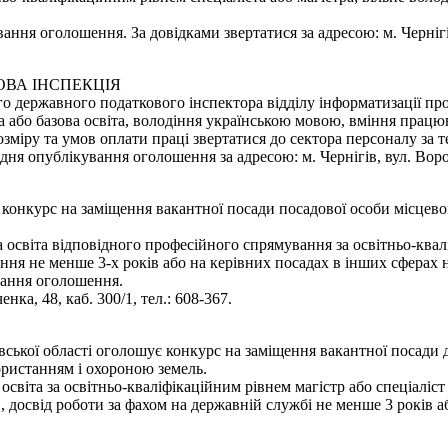
ання оголошення. За довідками звертатися за адресою: м. Чернігів,
ОВА ІНСПЕКЦІЯ
о державного податкового інспектора відділу інформатизації пр
 або базова освіта, володіння українською мовою, вміння працю
міру та умов оплати праці звертатися до сектора персоналу за те
 опублікування оголошення за адресою: м. Чернігів, вул. Воровсь
є конкурс на заміщення вакантної посади посадової особи місцево
освіта відповідного професійного спрямування за освітньо-квалі
ння не менше 3-х років або на керівних посадах в інших сферах 
вання оголошення.
нка, 48, каб. 300/1, тел.: 608-367.
вської області оголошує конкурс на заміщення вакантної посади
користанням і охороною земель.
світа за освітньо-кваліфікаційним рівнем магістр або спеціаліст
", досвід роботи за фахом на державній службі не менше 3 років 