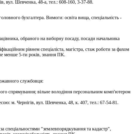
 вул. Шевченка, 48-а, тел.: 608-160, 3-37-88.
оловного бухгалтера. Вимоги: освіта вища, спеціальність -
рацівника, обраного на виборну посаду, посади начальника
фікаційним рівнем спеціаліста, магістра, стаж роботи за фахом
не менше 5-ти років, знання ПК.
ержавного службовця:
йного спрямування; вільне володіння персональним комп'ютером
: м. Чернігів, вул. Шевченка, 48, к. 407, тел.: 67-54-81.
 за спеціальностями "землевпорядкування та кадастр",