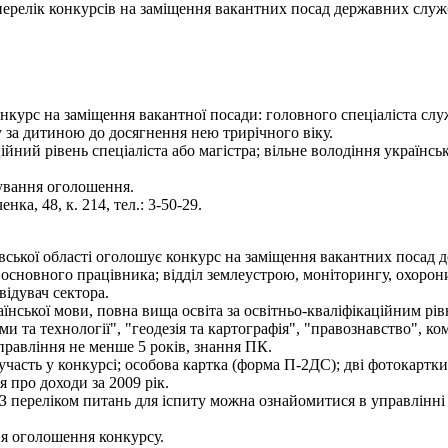
- перелік конкурсів на заміщення вакантних посад державних служ
нкурс на заміщення вакантної посади: головного спеціаліста служ
 за дитиною до досягнення нею трирічного віку.
ійний рівень спеціаліста або магістра; вільне володіння українс
кування оголошення.
нка, 48, к. 214, тел.: 3-50-29.
вської області оголошує конкурс на заміщення вакантних посад д
ті основного працівника; відділ землеустрою, моніторингу, охорони 
відувач сектора.
нської мови, повна вища освіта за освітньо-кваліфікаційним рівн
и та технології", "геодезія та картографія", "правознавство", ко
правління не менше 5 років, знання ПК.
участь у конкурсі; особова картка (форма П-2ДС); дві фотокартки 
я про доходи за 2009 рік.
З переліком питань для іспиту можна ознайомитися в управлінні 
ня оголошення конкурсу.