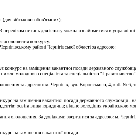
а (для військовозобов'язаних);
З переліком питань для іспиту можна ознайомитися в управлінні 
ня оголошення конкурсу.
ернігівському районі Чернігівської області за адресою:
ує конкурс на заміщення вакантної посади державного службовця -
е нижче молодшого спеціаліста за спеціальністю "Правознавство
шення за адресою: м. Чернігів, вул. Воровського, 4, каб. № 6, те
онкурс на заміщення вакантної посади державного службовця - на
дентів: освіта вища юридична; вільне володіння українською мо
ння оголошення. За довідками звертатися за адресою: м. Чернігів, 
онкурс на заміщення вакантної посади: