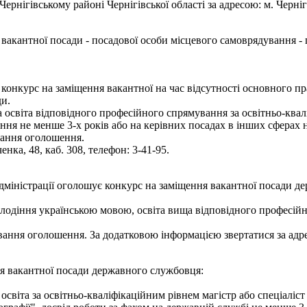
нігівському районі Чернігівської області за адресою: м. Чернігів,
вакантної посади - посадової особи місцевого самоврядування - г
є конкурс на заміщення вакантної на час відсутності основного п
ди.
освіта відповідного професійного спрямування за освітньо-квалі
ння не менше 3-х років або на керівних посадах в інших сферах 
вання оголошення.
енка, 48, каб. 308, телефон: 3-41-95.
адміністрації оголошує конкурс на заміщення вакантної посади д
олодіння українською мовою, освіта вища відповідного професі
ання оголошення. За додатковою інформацією звертатися за адресою
ня вакантної посади державного службовця:
світа за освітньо-кваліфікаційним рівнем магістр або спеціаліст