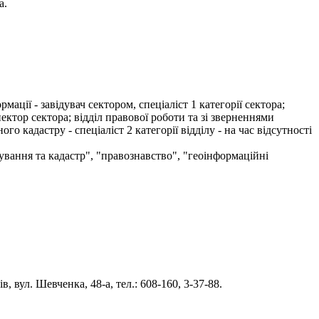
а.
ції - завідувач сектором, спеціаліст 1 категорії сектора;
ектор сектора; відділ правової роботи та зі зверненнями
го кадастру - спеціаліст 2 категорії відділу - на час відсутності
ування та кадастр", "правознавство", "геоінформаційні
 вул. Шевченка, 48-а, тел.: 608-160, 3-37-88.