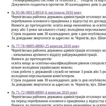
"геоінформаційні системи та технології", "геодезії та кар
Документи подаються протягом 30 календарних днів із дня 
№ 95-96 (8913-8914) 6 листопада 2010 року
Чернігівська районна державна адміністрація оголошує ко
перебування основного працівника у відпустці по догляду
Вимоги до претендентів: освіта вища економічна за освіт
року або 3 роки загального стажу; володіння персональн
Строк подання заяв 30 календарних днів з дня опублікув
За довідками звертатися за адресою: м. Чернігів, вул. Шевче
№ 77-78 (8895-8896) 25 вересня 2010 року
Чернігівська районна державна адміністрація оголошує к
- начальника архівного відділу райдержадміністрації.
Вимоги до претендентів:
освіта вища за освітньо-кваліфікаційним рівнем спеціаліст
вільне володіння українською мовою;
стаж роботи у державній службі не менше 3 років або 5 ро
володіння персональним комп'ютером.
Строк подання заяв 30 календарних днів із дня опубліку
За довідками звертатися за адресою: м. Чернігів, вул. Шевче
№ 71-72 (8889-8890) 4 вересня 2010 року
Чернігівська районна державна адміністрація оголошує ко
на період перебування основного працівника у відпустці 
Вимоги до претендентів: освіта вища економічна за освітн