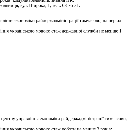
 років, комунікабельність, знання ПК.
льниця, вул. Широка, 1, тел.: 68-76-31.
вління економіки райдержадміністрації тимчасово, на період
лодіння українською мовою; стаж державної служби не менше 1
о центру управління економіки райдержадміністрації тимчасово,
одіння українською мовою; стаж роботи не менше 3 років;