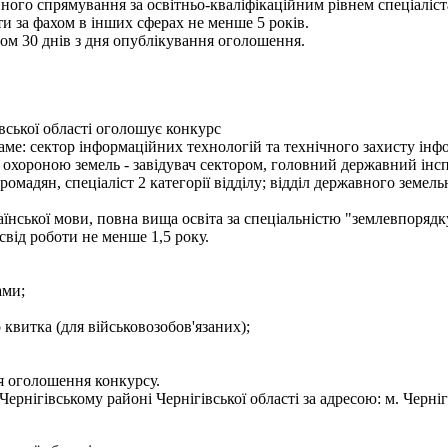
ного спрямування за освітньо-кваліфікаційним рівнем спеціаліст
и за фахом в інших сферах не менше 5 років.
ом 30 днів з дня опублікування оголошення.
вської області оголошує конкурс
е: сектор інформаційних технологій та технічного захисту інформа
 охороною земель - завідувач сектором, головний державний інсп
мадян, спеціаліст 2 категорії відділу; відділ державного земельно
їнської мови, повна вища освіта за спеціальністю "землевпорядк
освід роботи не менше 1,5 року.
ами;
о квитка (для військовозобов'язаних);
я оголошення конкурсу.
нігівському районі Чернігівської області за адресою: м. Чернігів,