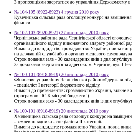
З пропозиціями звертатися до управління Держкомзему в Чер
№ 104-105 (8922-8923) 4 грудня 2010 року
Кувечицька сільська рада оголошує конкурс на заміщення 
фінанси.
№ 102-103 (8920-8921) 27 листопада 2010 року
Чернігівська районна рада Чернігівської області оголошу
організаційного відділу виконавчого апарату районної ра
Вимоги до кандидатів: громадянство України, повна вища 
на державній службі або в органах місцевого самоврядува
Строк подання заяв - 30 календарних днів з дня опубліку
За довідками звертатися за адресою: м. Чернігів, вул. Шевч
№ 100-101 (8918-8919) 20 листопада 2010 року
Фінансове управління Чернігівської районної державної 
- спеціаліст І категорії бюджетного відділу.
Вимоги до претендентів: громадянство України, вільне в
(програмою "ІС К місцеві бюджети").
Строк подання заяв - 30 календарних днів із дня опублікув
№ 100-101 (8918-8919) 20 листопада 2010 року
Хмільницька сільська рада оголошує конкурс на заміщен
- землевпорядника - спеціаліста ІІ категорії.
Вимоги до кандидата: громадянство України, повна вища о