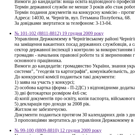
Вимоги до кандидатів: вища освіта відповідного професій
Термін державної служби не менше 3 років або стаж робот
Термін подання документів на конкурсну комісію - протяг
Адреса: 14030, м. Чернігів, вул. Гетьмана Полуботка, 68.
За довідками звертатися за телефоном: 3-13-04.
№ 101-102 (8811-8812) 19 грудня 2009 року
Управління Держкомзему в Чернігівському районі Чернігі
на заміщення вакантних посад державних службовців, а сам
сектор державної інспекції з контролю за використанням і
громадян - начальник правової роботи та зі зверненнями гро
основного працівника.
Вимоги до кандидатів: громадянство України, знання укра
системи", "геодезія та картографія", комунікабельність, д
До конкурсної комісії подаються такі документи:
1) заява на участь у конкурсі;
2) особова картка (форма - П-2ДС) з відповідними додатк
3) дві фотокартки розміром 4х6 см;
4) копії документів про освіту, копія паспорта, військовог
5) декларація про доходи за 2008 рік.
Житлом не забезпечуємо.
Документи подаються протягом 30 календарних днів з дн
З пропозиціями звертатись до управління Держкомзему в Чер
№ 99-100 (8809-8810) 12 грудня 2009 року