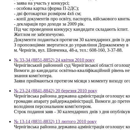
- заява на участь у конкурсі;
- особова картка (форма П-2ДС);
- дві фотокартки розміром 4х6 см;
- копії документів про освіту, паспорта, військового квитк
- декларація про доходи за 2009 рік.
Під час проведення конкурсу кандидати складають іспит. 
Житлом не забезпечуємо.
Документи подаються протягом 30 календарних днів із д
З пропозиціями звертатися до управління Держкомзему в Ч
м. Чернігів, вул. Шевченка, 48-а, тел.: 608-160, 3-37-88.
№ 33-34 (8851-8852) 24 квітня 2010 року
Чернігівський районний суд Чернігівської області оголош
Вимоги до кандидата: освітньо-кваліфікаційний рівень н
знання комп'ютера.
Заяви приймаються протягом місяця з моменту виходу оголо
№ 23-24 (8841-8842) 20 березня 2010 року
Чернігівська районна державна адміністрація оголошує к
громадян апарату райдержадміністрації. Вимоги до претен
володіння персональним комп'ютером.
Строк подання заяв - 30 календарних днів з дня опублікува
№ 13-14 (8831-8832) 13 лютого 2010 року
Чернігівська районна державна адміністрація оголошує к