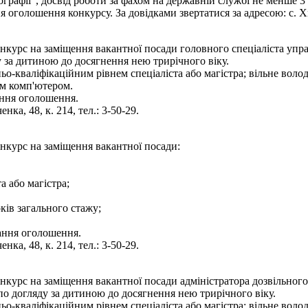
тографії", досвід роботи за фахом на державній службі не менше 3
оголошення конкурсу. За довідками звертатися за адресою: с. Хмі
нкурс на заміщення вакантної посади головного спеціаліста упра
 за дитиною до досягнення нею трирічного віку.
ньо-кваліфікаційним рівнем спеціаліста або магістра; вільне во
им комп'ютером.
ання оголошення.
нка, 48, к. 214, тел.: 3-50-29.
онкурс на заміщення вакантної посади:
а або магістра;
ків загального стажу;
вання оголошення.
нка, 48, к. 214, тел.: 3-50-29.
нкурс на заміщення вакантної посади адміністратора дозвільног
по догляду за дитиною до досягнення нею трирічного віку.
ьо-кваліфікаційним рівнем спеціаліста або магістра; вільне вол