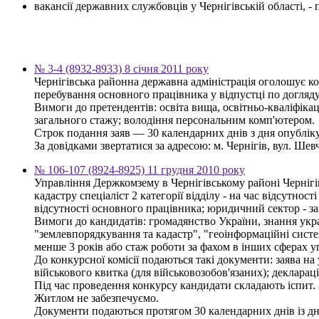
вакансії державних службовців у Чернігівській області, 
№ 3-4 (8932-8933) 8 січня 2011 року
Чернігівська районна державна адміністрація оголошує ко
перебування основного працівника у відпустці по догляду
Вимоги до претендентів: освіта вища, освітньо-кваліфікац
загального стажу; володіння персональним комп'ютером.
Строк подання заяв — 30 календарних днів з дня опублі
За довідками звертатися за адресою: м. Чернігів, вул. Шевче
№ 106-107 (8924-8925) 11 грудня 2010 року
Управління Держкомзему в Чернігівському районі Чернігі
кадастру спеціаліст 2 категорії відділу - на час відсутнос
відсутності основного працівника; юридичний сектор - за
Вимоги до кандидатів: громадянство України, знання украї
"землевпорядкування та кадастр", "геоінформаційні систем
менше 3 років або стаж роботи за фахом в інших сферах у
До конкурсної комісії подаються такі документи: заява на 
військового квитка (для військовозобов'язаних); деклараці
Під час проведення конкурсу кандидати складають іспит. 
Житлом не забезпечуємо.
Документи подаються протягом 30 календарних днів із д