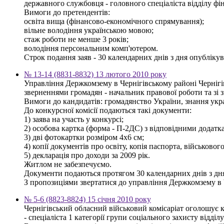
державного службовця - головного спеціаліста відділу фі
Вимоги до претендентів:
освіта вища (фінансово-економічного спрямування);
вільне володіння українською мовою;
стаж роботи не менше 3 років;
володіння персональним комп'ютером.
Строк подання заяв - 30 календарних днів з дня опублікува
№ 13-14 (8831-8832) 13 лютого 2010 року
Управління Держкомзему в Чернігівському районі Чернігів
зверненнями громадян - начальник правової роботи та зі
Вимоги до кандидатів: громадянство України, знання украї
До конкурсної комісії подаються такі документи:
1) заява на участь у конкурсі;
2) особова картка (форма - П-2ДС) з відповідними додатк
3) дві фотокартки розміром 4х6 см;
4) копії документів про освіту, копія паспорта, військовог
5) декларація про доходи за 2009 рік.
Житлом не забезпечуємо.
Документи подаються протягом 30 календарних днів з дн
З пропозиціями звертатися до управління Держкомзему в Чер
№ 5-6 (8823-8824) 15 січня 2010 року
Чернігівський обласний військовий комісаріат оголошує 
- спеціаліста 1 категорії групи соціального захисту відді