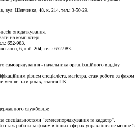
 вул. Шевченка, 48, к. 214, тел.: 3-50-29.
оцесів оподаткування.
вати на комп'ютері.
л.: 652-983.
кого, 6, каб. 204, тел.: 652-983.
го самоврядування - начальника організаційного відділу
фікаційним рівнем спеціаліста, магістра, стаж роботи за фахом
не менше 5-ти років, знання ПК.
 державного службовця:
 за спеціальностями "землевпорядкування та кадастр",
або стаж роботи за фахом в інших сферах управління не менше 5