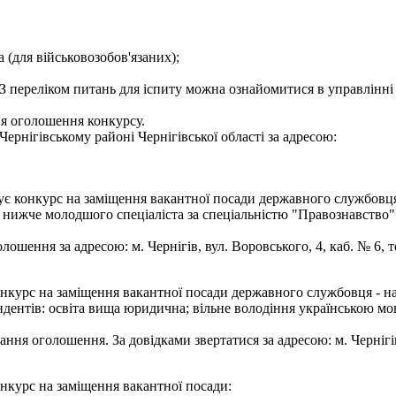
а (для військовозобов'язаних);
З переліком питань для іспиту можна ознайомитися в управлінні 
ня оголошення конкурсу.
ернігівському районі Чернігівської області за адресою:
ує конкурс на заміщення вакантної посади державного службовця -
е нижче молодшого спеціаліста за спеціальністю "Правознавство
шення за адресою: м. Чернігів, вул. Воровського, 4, каб. № 6, те
онкурс на заміщення вакантної посади державного службовця - на
дентів: освіта вища юридична; вільне володіння українською мо
ння оголошення. За довідками звертатися за адресою: м. Чернігів, 
онкурс на заміщення вакантної посади: