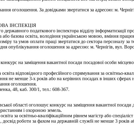
ання оголошення. За довідками звертатися за адресою: м. Чернігів,
ОВА ІНСПЕКЦІЯ
о державного податкового інспектора відділу інформатизації пр
 або базова освіта, володіння українською мовою, вміння працю
міру та умов оплати праці звертатися до сектора персоналу за те
 опублікування оголошення за адресою: м. Чернігів, вул. Воровсь
є конкурс на заміщення вакантної посади посадової особи місцево
освіта відповідного професійного спрямування за освітньо-квалі
ння не менше 3-х років або на керівних посадах в інших сферах 
вання оголошення.
нка, 48, каб. 300/1, тел.: 608-367.
вської області оголошує конкурс на заміщення вакантної посади
користанням і охороною земель.
світа за освітньо-кваліфікаційним рівнем магістр або спеціаліст
", досвід роботи за фахом на державній службі не менше 3 років 