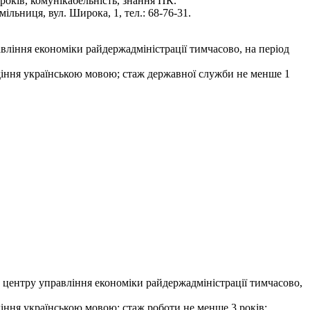
 років, комунікабельність, знання ПК.
льниця, вул. Широка, 1, тел.: 68-76-31.
вління економіки райдержадміністрації тимчасово, на період
лодіння українською мовою; стаж державної служби не менше 1
о центру управління економіки райдержадміністрації тимчасово,
одіння українською мовою; стаж роботи не менше 3 років;