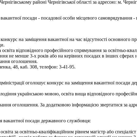
нігівському районі Чернігівської області за адресою: м. Чернігів,
вакантної посади - посадової особи місцевого самоврядування - г
є конкурс на заміщення вакантної на час відсутності основного п
ди.
освіта відповідного професійного спрямування за освітньо-квалі
ння не менше 3-х років або на керівних посадах в інших сферах 
вання оголошення.
енка, 48, каб. 308, телефон: 3-41-95.
адміністрації оголошує конкурс на заміщення вакантної посади д
олодіння українською мовою, освіта вища відповідного професі
ання оголошення. За додатковою інформацією звертатися за адресою
ня вакантної посади державного службовця:
світа за освітньо-кваліфікаційним рівнем магістр або спеціаліст