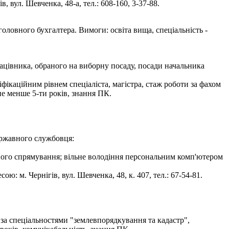
 вул. Шевченка, 48-а, тел.: 608-160, 3-37-88.
оловного бухгалтера. Вимоги: освіта вища, спеціальність -
рацівника, обраного на виборну посаду, посади начальника
фікаційним рівнем спеціаліста, магістра, стаж роботи за фахом
не менше 5-ти років, знання ПК.
ержавного службовця:
йного спрямування; вільне володіння персональним комп'ютером
: м. Чернігів, вул. Шевченка, 48, к. 407, тел.: 67-54-81.
 за спеціальностями "землевпорядкування та кадастр",