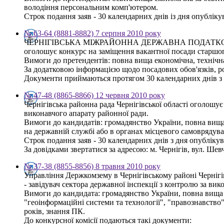
володіння персональним комп'ютером.
Строк подання заяв - 30 календарних днів із дня опублікув
№ 63-64 (8881-8882) 7 серпня 2010 року
ЧЕРНІГІВСЬКА МІЖРАЙОННА ДЕРЖАВНА ПОДАТК
оголошує конкурс на заміщення вакантної посади старшог
Вимоги до претендентів: повна вища економічна, технічна
За додатковою інформацією щодо посадових обов'язків, роз
Документи приймаються протягом 30 календарних днів з дня
№ 47-48 (8865-8866) 12 червня 2010 року
Чернігівська районна рада Чернігівської області оголошу
виконавчого апарату районної ради.
Вимоги до кандидатів: громадянство України, повна вища 
на державній службі або в органах місцевого самоврядува
Строк подання заяв - 30 календарних днів з дня опубліку
За довідками звертатися за адресою: м. Чернігів, вул. Шевче
№ 37-38 (8855-8856) 8 травня 2010 року
Управління Держкомзему в Чернігівському районі Чернігі
- завідувач сектора державної інспекції з контролю за ви
Вимоги до кандидата: громадянство України, повна вища о
"геоінформаційні системи та технології", "правознавство
років, знання ПК.
До конкурсної комісії подаються такі документи: