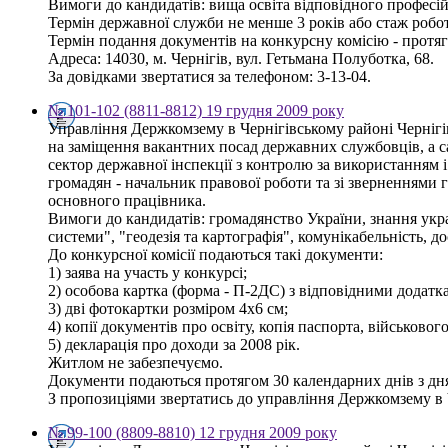
Вимоги до кандидатів: вища освіта відповідного професій
Термін державної служби не менше 3 років або стаж робот
Термін подання документів на конкурсну комісію - протяг
Адреса: 14030, м. Чернігів, вул. Гетьмана Полуботка, 68.
За довідками звертатися за телефоном: 3-13-04.
№ 101-102 (8811-8812) 19 грудня 2009 року
Управління Держкомзему в Чернігівському районі Чернігі
на заміщення вакантних посад державних службовців, а сам
сектор державної інспекції з контролю за використанням і
громадян - начальник правової роботи та зі зверненнями гро
основного працівника.
Вимоги до кандидатів: громадянство України, знання укра
системи", "геодезія та картографія", комунікабельність, д
До конкурсної комісії подаються такі документи:
1) заява на участь у конкурсі;
2) особова картка (форма - П-2ДС) з відповідними додатк
3) дві фотокартки розміром 4х6 см;
4) копії документів про освіту, копія паспорта, військовог
5) декларація про доходи за 2008 рік.
Житлом не забезпечуємо.
Документи подаються протягом 30 календарних днів з дн
З пропозиціями звертатись до управління Держкомзему в Чер
№ 99-100 (8809-8810) 12 грудня 2009 року