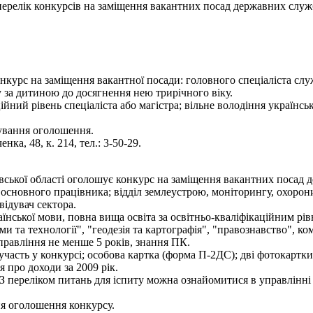
- перелік конкурсів на заміщення вакантних посад державних служ
нкурс на заміщення вакантної посади: головного спеціаліста служ
 за дитиною до досягнення нею трирічного віку.
ійний рівень спеціаліста або магістра; вільне володіння українс
кування оголошення.
нка, 48, к. 214, тел.: 3-50-29.
вської області оголошує конкурс на заміщення вакантних посад д
ті основного працівника; відділ землеустрою, моніторингу, охорони 
відувач сектора.
нської мови, повна вища освіта за освітньо-кваліфікаційним рівн
и та технології", "геодезія та картографія", "правознавство", ко
правління не менше 5 років, знання ПК.
участь у конкурсі; особова картка (форма П-2ДС); дві фотокартки 
я про доходи за 2009 рік.
З переліком питань для іспиту можна ознайомитися в управлінні 
ня оголошення конкурсу.