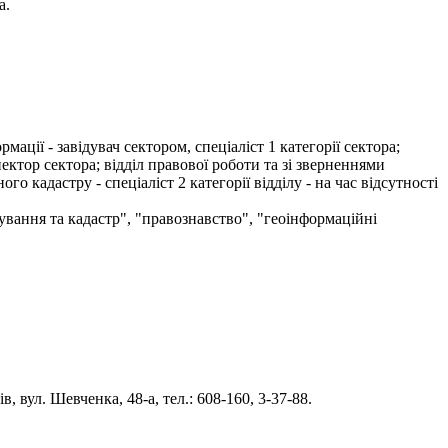
а.
ції - завідувач сектором, спеціаліст 1 категорії сектора;
ектор сектора; відділ правової роботи та зі зверненнями
го кадастру - спеціаліст 2 категорії відділу - на час відсутності
ування та кадастр", "правознавство", "геоінформаційні
 вул. Шевченка, 48-а, тел.: 608-160, 3-37-88.