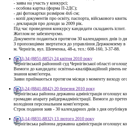
- заява на участь у конкурсі;
- особова картка (форма П-2ДС);
- дві фотокартки розміром 4х6 см;
- копії документів про освіту, паспорта, військового квитк
- декларація про доходи за 2009 рік.
Під час проведення конкурсу кандидати складають іспит. 
Житлом не забезпечуємо.
Документи подаються протягом 30 календарних днів із д
З пропозиціями звертатися до управління Держкомзему в Ч
м. Чернігів, вул. Шевченка, 48-а, тел.: 608-160, 3-37-88.
№ 33-34 (8851-8852) 24 квітня 2010 року
Чернігівський районний суд Чернігівської області оголош
Вимоги до кандидата: освітньо-кваліфікаційний рівень н
знання комп'ютера.
Заяви приймаються протягом місяця з моменту виходу оголо
№ 23-24 (8841-8842) 20 березня 2010 року
Чернігівська районна державна адміністрація оголошує к
громадян апарату райдержадміністрації. Вимоги до претен
володіння персональним комп'ютером.
Строк подання заяв - 30 календарних днів з дня опублікува
№ 13-14 (8831-8832) 13 лютого 2010 року
Чернігівська районна державна адміністрація оголошує к