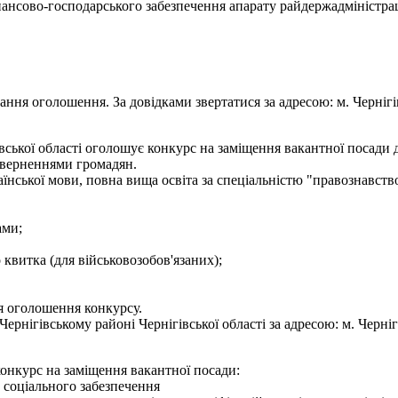
нансово-господарського забезпечення апарату райдержадміністрац
ння оголошення. За довідками звертатися за адресою: м. Чернігів, 
ської області оголошує конкурс на заміщення вакантної посади де
 зверненнями громадян.
нської мови, повна вища освіта за спеціальністю "правознавство
ами;
о квитка (для військовозобов'язаних);
я оголошення конкурсу.
нігівському районі Чернігівської області за адресою: м. Чернігів,
конкурс на заміщення вакантної посади:
лу соціального забезпечення