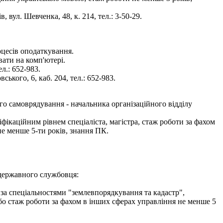
 вул. Шевченка, 48, к. 214, тел.: 3-50-29.
оцесів оподаткування.
вати на комп'ютері.
л.: 652-983.
кого, 6, каб. 204, тел.: 652-983.
го самоврядування - начальника організаційного відділу
фікаційним рівнем спеціаліста, магістра, стаж роботи за фахом
не менше 5-ти років, знання ПК.
 державного службовця:
 за спеціальностями "землевпорядкування та кадастр",
або стаж роботи за фахом в інших сферах управління не менше 5