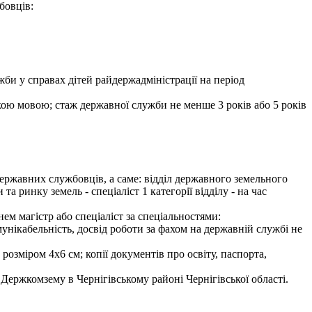
бовців:
би у справах дітей райдержадміністрації на період
ькою мовою; стаж державної служби не менше 3 років або 5 років
ержавних службовців, а саме: відділ державного земельного
та ринку земель - спеціаліст 1 категорії відділу - на час
ем магістр або спеціаліст за спеціальностями:
мунікабельність, досвід роботи за фахом на державній службі не
розміром 4х6 см; копії документів про освіту, паспорта,
Держкомзему в Чернігівському районі Чернігівської області.