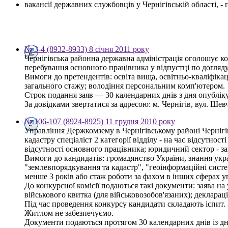
вакансії державних службовців у Чернігівській області, 
№ 3-4 (8932-8933) 8 січня 2011 року
Чернігівська районна державна адміністрація оголошує ко
перебування основного працівника у відпустці по догляду
Вимоги до претендентів: освіта вища, освітньо-кваліфікац
загального стажу; володіння персональним комп'ютером.
Строк подання заяв — 30 календарних днів з дня опублі
За довідками звертатися за адресою: м. Чернігів, вул. Шевче
№ 106-107 (8924-8925) 11 грудня 2010 року
Управління Держкомзему в Чернігівському районі Чернігі
кадастру спеціаліст 2 категорії відділу - на час відсутнос
відсутності основного працівника; юридичний сектор - за
Вимоги до кандидатів: громадянство України, знання украї
"землевпорядкування та кадастр", "геоінформаційні систем
менше 3 років або стаж роботи за фахом в інших сферах у
До конкурсної комісії подаються такі документи: заява на 
військового квитка (для військовозобов'язаних); деклараці
Під час проведення конкурсу кандидати складають іспит. 
Житлом не забезпечуємо.
Документи подаються протягом 30 календарних днів із д