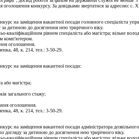
тографії", досвід роботи за фахом на державній службі не менше 3
оголошення конкурсу. За довідками звертатися за адресою: с. Хмі
нкурс на заміщення вакантної посади головного спеціаліста упра
 за дитиною до досягнення нею трирічного віку.
ньо-кваліфікаційним рівнем спеціаліста або магістра; вільне во
им комп'ютером.
ання оголошення.
нка, 48, к. 214, тел.: 3-50-29.
онкурс на заміщення вакантної посади:
а або магістра;
ків загального стажу;
вання оголошення.
нка, 48, к. 214, тел.: 3-50-29.
нкурс на заміщення вакантної посади адміністратора дозвільног
по догляду за дитиною до досягнення нею трирічного віку.
ьо-кваліфікаційним рівнем спеціаліста або магістра; вільне вол