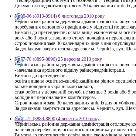
"геоінформаційні системи та технології", "геодезії та кар
Документи подаються протягом 30 календарних днів із дня 
№ 95-96 (8913-8914) 6 листопада 2010 року
Чернігівська районна державна адміністрація оголошує ко
перебування основного працівника у відпустці по догляду
Вимоги до претендентів: освіта вища економічна за освіт
року або 3 роки загального стажу; володіння персональн
Строк подання заяв 30 календарних днів з дня опублікув
За довідками звертатися за адресою: м. Чернігів, вул. Шевче
№ 77-78 (8895-8896) 25 вересня 2010 року
Чернігівська районна державна адміністрація оголошує к
- начальника архівного відділу райдержадміністрації.
Вимоги до претендентів:
освіта вища за освітньо-кваліфікаційним рівнем спеціаліст
вільне володіння українською мовою;
стаж роботи у державній службі не менше 3 років або 5 ро
володіння персональним комп'ютером.
Строк подання заяв 30 календарних днів із дня опубліку
За довідками звертатися за адресою: м. Чернігів, вул. Шевче
№ 71-72 (8889-8890) 4 вересня 2010 року
Чернігівська районна державна адміністрація оголошує ко
на період перебування основного працівника у відпустці 
Вимоги до претендентів: освіта вища економічна за освітн