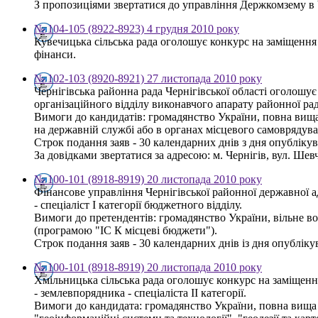
З пропозиціями звертатися до управління Держкомзему в Чер
№ 104-105 (8922-8923) 4 грудня 2010 року
Кувечицька сільська рада оголошує конкурс на заміщення 
фінанси.
№ 102-103 (8920-8921) 27 листопада 2010 року
Чернігівська районна рада Чернігівської області оголошу
організаційного відділу виконавчого апарату районної ра
Вимоги до кандидатів: громадянство України, повна вища 
на державній службі або в органах місцевого самоврядува
Строк подання заяв - 30 календарних днів з дня опубліку
За довідками звертатися за адресою: м. Чернігів, вул. Шевч
№ 100-101 (8918-8919) 20 листопада 2010 року
Фінансове управління Чернігівської районної державної 
- спеціаліст І категорії бюджетного відділу.
Вимоги до претендентів: громадянство України, вільне в
(програмою "ІС К місцеві бюджети").
Строк подання заяв - 30 календарних днів із дня опублікув
№ 100-101 (8918-8919) 20 листопада 2010 року
Хмільницька сільська рада оголошує конкурс на заміщен
- землевпорядника - спеціаліста ІІ категорії.
Вимоги до кандидата: громадянство України, повна вища о