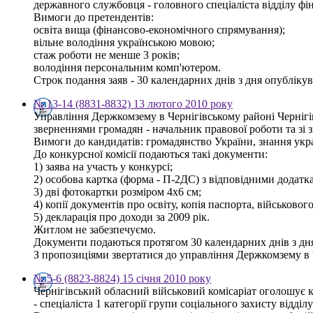
державного службовця - головного спеціаліста відділу фі
Вимоги до претендентів:
освіта вища (фінансово-економічного спрямування);
вільне володіння українською мовою;
стаж роботи не менше 3 років;
володіння персональним комп'ютером.
Строк подання заяв - 30 календарних днів з дня опублікува
№ 13-14 (8831-8832) 13 лютого 2010 року
Управління Держкомзему в Чернігівському районі Чернігів
зверненнями громадян - начальник правової роботи та зі
Вимоги до кандидатів: громадянство України, знання украї
До конкурсної комісії подаються такі документи:
1) заява на участь у конкурсі;
2) особова картка (форма - П-2ДС) з відповідними додатк
3) дві фотокартки розміром 4х6 см;
4) копії документів про освіту, копія паспорта, військовог
5) декларація про доходи за 2009 рік.
Житлом не забезпечуємо.
Документи подаються протягом 30 календарних днів з дн
З пропозиціями звертатися до управління Держкомзему в Чер
№ 5-6 (8823-8824) 15 січня 2010 року
Чернігівський обласний військовий комісаріат оголошує 
- спеціаліста 1 категорії групи соціального захисту відді