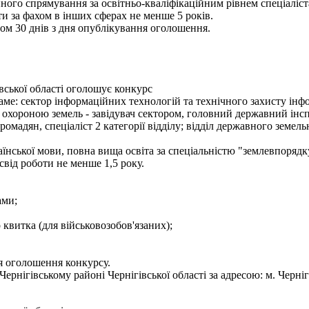
ного спрямування за освітньо-кваліфікаційним рівнем спеціаліст
и за фахом в інших сферах не менше 5 років.
ом 30 днів з дня опублікування оголошення.
вської області оголошує конкурс
е: сектор інформаційних технологій та технічного захисту інформа
 охороною земель - завідувач сектором, головний державний інсп
мадян, спеціаліст 2 категорії відділу; відділ державного земельно
їнської мови, повна вища освіта за спеціальністю "землевпорядк
освід роботи не менше 1,5 року.
ами;
о квитка (для військовозобов'язаних);
я оголошення конкурсу.
нігівському районі Чернігівської області за адресою: м. Чернігів,