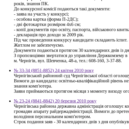
років, знання ПК.
До конкурсної комісії подаються такі документи:
- заява на участь у конкурсі;
- особова картка (форма П-2ДС);
- дві фотокартки розміром 4х6 см;
- копії документів про освіту, паспорта, військового квитк
- декларація про доходи за 2009 рік.
Під час проведення конкурсу кандидати складають іспит. 
Житлом не забезпечуємо.
Документи подаються протягом 30 календарних днів із д
З пропозиціями звертатися до управління Держкомзему в Ч
м. Чернігів, вул. Шевченка, 48-а, тел.: 608-160, 3-37-88.
№ 33-34 (8851-8852) 24 квітня 2010 року
Чернігівський районний суд Чернігівської області оголош
Вимоги до кандидата: освітньо-кваліфікаційний рівень н
знання комп'ютера.
Заяви приймаються протягом місяця з моменту виходу оголо
№ 23-24 (8841-8842) 20 березня 2010 року
Чернігівська районна державна адміністрація оголошує к
громадян апарату райдержадміністрації. Вимоги до претен
володіння персональним комп'ютером.
Строк подання заяв - 30 календарних днів з дня опублікува