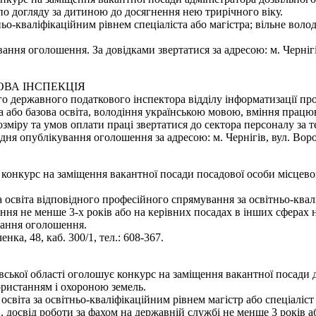
по догляду за дитиною до досягнення нею трирічного віку.
ьо-кваліфікаційним рівнем спеціаліста або магістра; вільне вол
ання оголошення. За довідками звертатися за адресою: м. Чернігів,
ОВА ІНСПЕКЦІЯ
о державного податкового інспектора відділу інформатизації пр
 або базова освіта, володіння українською мовою, вміння працю
міру та умов оплати праці звертатися до сектора персоналу за те
 опублікування оголошення за адресою: м. Чернігів, вул. Воровсь
є конкурс на заміщення вакантної посади посадової особи місцево
освіта відповідного професійного спрямування за освітньо-квалі
ння не менше 3-х років або на керівних посадах в інших сферах 
вання оголошення.
нка, 48, каб. 300/1, тел.: 608-367.
вської області оголошує конкурс на заміщення вакантної посади
користанням і охороною земель.
світа за освітньо-кваліфікаційним рівнем магістр або спеціаліст
", досвід роботи за фахом на державній службі не менше 3 років 