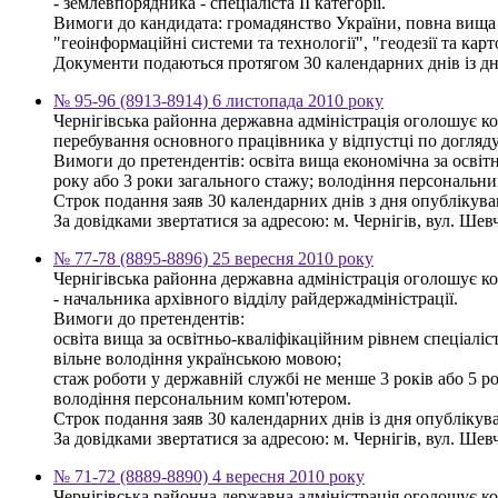
- землевпорядника - спеціаліста ІІ категорії.
Вимоги до кандидата: громадянство України, повна вища о
"геоінформаційні системи та технології", "геодезії та кар
Документи подаються протягом 30 календарних днів із дня 
№ 95-96 (8913-8914) 6 листопада 2010 року
Чернігівська районна державна адміністрація оголошує ко
перебування основного працівника у відпустці по догляду
Вимоги до претендентів: освіта вища економічна за освіт
року або 3 роки загального стажу; володіння персональн
Строк подання заяв 30 календарних днів з дня опублікув
За довідками звертатися за адресою: м. Чернігів, вул. Шевче
№ 77-78 (8895-8896) 25 вересня 2010 року
Чернігівська районна державна адміністрація оголошує к
- начальника архівного відділу райдержадміністрації.
Вимоги до претендентів:
освіта вища за освітньо-кваліфікаційним рівнем спеціаліст
вільне володіння українською мовою;
стаж роботи у державній службі не менше 3 років або 5 ро
володіння персональним комп'ютером.
Строк подання заяв 30 календарних днів із дня опубліку
За довідками звертатися за адресою: м. Чернігів, вул. Шевче
№ 71-72 (8889-8890) 4 вересня 2010 року
Чернігівська районна державна адміністрація оголошує ко