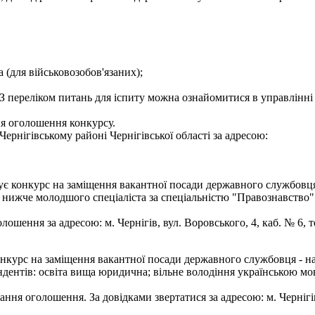
а (для військовозобов'язаних);
З переліком питань для іспиту можна ознайомитися в управлінні 
ня оголошення конкурсу.
ернігівському районі Чернігівської області за адресою:
ує конкурс на заміщення вакантної посади державного службовця -
е нижче молодшого спеціаліста за спеціальністю "Правознавство
шення за адресою: м. Чернігів, вул. Воровського, 4, каб. № 6, те
онкурс на заміщення вакантної посади державного службовця - на
дентів: освіта вища юридична; вільне володіння українською мо
ння оголошення. За довідками звертатися за адресою: м. Чернігів, 