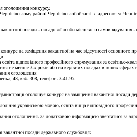
ня оголошення конкурсу.
нігівському районі Чернігівської області за адресою: м. Чернігів,
вакантної посади - посадової особи місцевого самоврядування - г
є конкурс на заміщення вакантної на час відсутності основного п
ди.
освіта відповідного професійного спрямування за освітньо-квалі
ння не менше 3-х років або на керівних посадах в інших сферах 
вання оголошення.
енка, 48, каб. 308, телефон: 3-41-95.
адміністрації оголошує конкурс на заміщення вакантної посади д
олодіння українською мовою, освіта вища відповідного професі
ання оголошення. За додатковою інформацією звертатися за адресою
ня вакантної посади державного службовця: