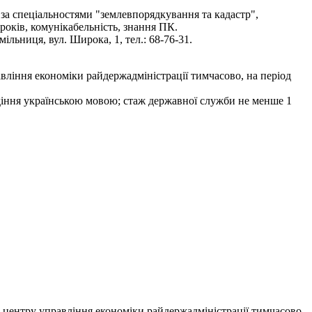
 за спеціальностями "землевпорядкування та кадастр",
 років, комунікабельність, знання ПК.
льниця, вул. Широка, 1, тел.: 68-76-31.
вління економіки райдержадміністрації тимчасово, на період
лодіння українською мовою; стаж державної служби не менше 1
о центру управління економіки райдержадміністрації тимчасово,