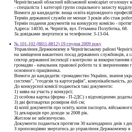
Чернігівський обласний військовий комісаріат оголошує 
- спеціаліста 1 категорії групи соціального захисту відді
Вимоги до кандидатів: вища освіта відповідного професій
Термін державної служби не менше 3 років або стаж робот
Термін подання документів на конкурсну комісію - протяг
Адреса: 14030, м. Чернігів, вул. Гетьмана Полуботка, 68.
За довідками звертатися за телефоном: 3-13-04.
№ 101-102 (8811-8812) 19 грудня 2009 року
Управління Держкомзему в Чернігівському районі Чернігі
на заміщення вакантних посад державних службовців, а сам
сектор державної інспекції з контролю за використанням і
громадян - начальник правової роботи та зі зверненнями гро
основного працівника.
Вимоги до кандидатів: громадянство України, знання укра
системи", "геодезія та картографія", комунікабельність, д
До конкурсної комісії подаються такі документи:
1) заява на участь у конкурсі;
2) особова картка (форма - П-2ДС) з відповідними додатк
3) дві фотокартки розміром 4х6 см;
4) копії документів про освіту, копія паспорта, військовог
5) декларація про доходи за 2008 рік.
Житлом не забезпечуємо.
Документи подаються протягом 30 календарних днів з дн
З пропозиціями звертатись до управління Держкомзему в Чер