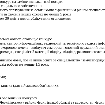
конкурс на заміщення вакантної посади:
лу соціального забезпечення
ного спрямування за освітньо-кваліфікаційним рівнем спеціаліст
и за фахом в інших сферах не менше 5 років.
ом 30 днів з дня опублікування оголошення.
вської області оголошує конкурс
е: сектор інформаційних технологій та технічного захисту інформа
 охороною земель - завідувач сектором, головний державний інсп
мадян, спеціаліст 2 категорії відділу; відділ державного земельно
їнської мови, повна вища освіта за спеціальністю "землевпорядк
освід роботи не менше 1,5 року.
ами;
о квитка (для військовозобов'язаних);
я оголошення конкурсу.
нігівському районі Чернігівської області за адресою: м. Чернігів,