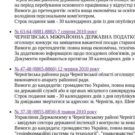
на період перебування основного працівника у відпустці 
Вимоги до претендентів: освіта вища економічна за освітн
володіння персональним комп'ютером.
Строк подання заяв - 30 календарних днів із дня опублікув
№ 63-64 (8881-8882) 7 серпня 2010 року
ЧЕРНІГІВСЬКА МІЖРАЙОННА ДЕРЖАВНА ПОДАТК
оголошує конкурс на заміщення вакантної посади старшог
Вимоги до претендентів: повна вища економічна, технічна
За додатковою інформацією щодо посадових обов'язків, роз
Документи приймаються протягом 30 календарних днів з дня
№ 47-48 (8865-8866) 12 червня 2010 року
Чернігівська районна рада Чернігівської області оголошу
виконавчого апарату районної ради.
Вимоги до кандидатів: громадянство України, повна вища 
на державній службі або в органах місцевого самоврядува
Строк подання заяв - 30 календарних днів з дня опубліку
За довідками звертатися за адресою: м. Чернігів, вул. Шевче
№ 37-38 (8855-8856) 8 травня 2010 року
Управління Держкомзему в Чернігівському районі Чернігі
- завідувач сектора державної інспекції з контролю за ви
Вимоги до кандидата: громадянство України, повна вища о
"геоінформаційні системи та технології", "правознавство