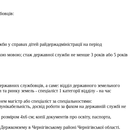
бовців:
би у справах дітей райдержадміністрації на період
ькою мовою; стаж державної служби не менше 3 років або 5 років
ержавних службовців, а саме: відділ державного земельного
та ринку земель - спеціаліст 1 категорії відділу - на час
ем магістр або спеціаліст за спеціальностями:
мунікабельність, досвід роботи за фахом на державній службі не
розміром 4х6 см; копії документів про освіту, паспорта,
Держкомзему в Чернігівському районі Чернігівської області.