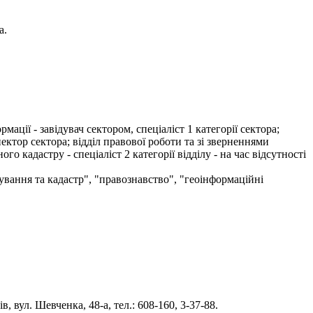
а.
ції - завідувач сектором, спеціаліст 1 категорії сектора;
ектор сектора; відділ правової роботи та зі зверненнями
го кадастру - спеціаліст 2 категорії відділу - на час відсутності
ування та кадастр", "правознавство", "геоінформаційні
 вул. Шевченка, 48-а, тел.: 608-160, 3-37-88.