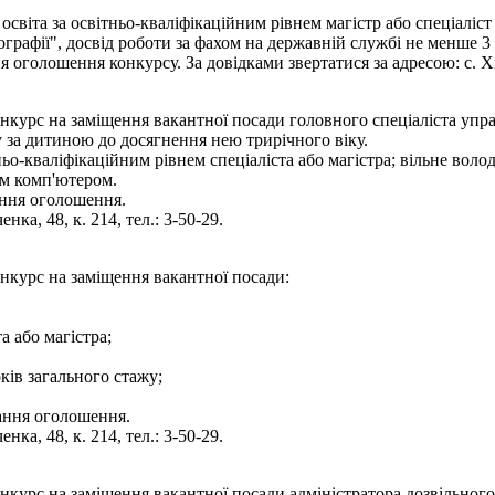
світа за освітньо-кваліфікаційним рівнем магістр або спеціаліст
тографії", досвід роботи за фахом на державній службі не менше 3
оголошення конкурсу. За довідками звертатися за адресою: с. Хмі
нкурс на заміщення вакантної посади головного спеціаліста упра
 за дитиною до досягнення нею трирічного віку.
ньо-кваліфікаційним рівнем спеціаліста або магістра; вільне во
им комп'ютером.
ання оголошення.
нка, 48, к. 214, тел.: 3-50-29.
онкурс на заміщення вакантної посади:
а або магістра;
ків загального стажу;
вання оголошення.
нка, 48, к. 214, тел.: 3-50-29.
нкурс на заміщення вакантної посади адміністратора дозвільног