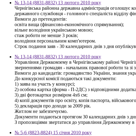
№ 13-14 (8831-8832) 13 лютого 2010 року
Чернігівська районна державна адміністрація оголошує к
державного службовця - головного спеціаліста відділу фі
Вимоги до претендентів:
освіта вища (фінансово-економічного спрямування);
вільне володіння українською мовою;
стаж роботи не менше 3 років;
володіння персональним комп'ютером.
Строк подання заяв - 30 календарних днів з дня опублікува
№ 13-14 (8831-8832) 13 лютого 2010 року
Управління Держкомзему в Чернігівському районі Чернігів
зверненнями громадян - начальник правової роботи та зі
Вимоги до кандидатів: громадянство України, знання украї
До конкурсної комісії подаються такі документи:
1) заява на участь у конкурсі;
2) особова картка (форма - П-2ДС) з відповідними додатк
3) дві фотокартки розміром 4х6 см;
4) копії документів про освіту, копія паспорта, військовог
5) декларація про доходи за 2009 рік.
Житлом не забезпечуємо.
Документи подаються протягом 30 календарних днів з дн
З пропозиціями звертатися до управління Держкомзему в Чер
№ 5-6 (8823-8824) 15 січня 2010 року