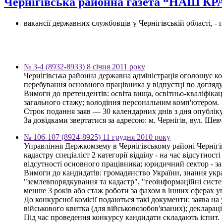
Чернігівська районна газета “НАШ К
вакансії державних службовців у Чернігівській області, 
№ 3-4 (8932-8933) 8 січня 2011 року
Чернігівська районна державна адміністрація оголошує ко
перебування основного працівника у відпустці по догляду
Вимоги до претендентів: освіта вища, освітньо-кваліфікац
загального стажу; володіння персональним комп'ютером.
Строк подання заяв — 30 календарних днів з дня опублі
За довідками звертатися за адресою: м. Чернігів, вул. Шевче
№ 106-107 (8924-8925) 11 грудня 2010 року
Управління Держкомзему в Чернігівському районі Чернігі
кадастру спеціаліст 2 категорії відділу - на час відсутнос
відсутності основного працівника; юридичний сектор - за
Вимоги до кандидатів: громадянство України, знання украї
"землевпорядкування та кадастр", "геоінформаційні систем
менше 3 років або стаж роботи за фахом в інших сферах у
До конкурсної комісії подаються такі документи: заява на 
військового квитка (для військовозобов'язаних); деклараці
Під час проведення конкурсу кандидати складають іспит. 