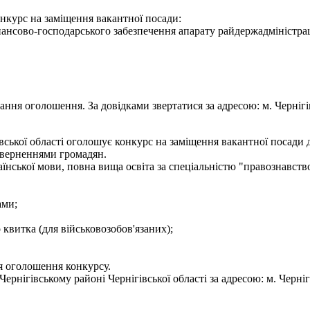
онкурс на заміщення вакантної посади:
нансово-господарського забезпечення апарату райдержадміністрац
ння оголошення. За довідками звертатися за адресою: м. Чернігів, 
ської області оголошує конкурс на заміщення вакантної посади де
 зверненнями громадян.
нської мови, повна вища освіта за спеціальністю "правознавство
ами;
о квитка (для військовозобов'язаних);
я оголошення конкурсу.
нігівському районі Чернігівської області за адресою: м. Чернігів,