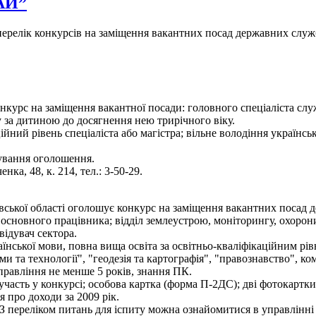
РАЙ”
- перелік конкурсів на заміщення вакантних посад державних служ
нкурс на заміщення вакантної посади: головного спеціаліста служ
 за дитиною до досягнення нею трирічного віку.
ійний рівень спеціаліста або магістра; вільне володіння українс
кування оголошення.
нка, 48, к. 214, тел.: 3-50-29.
вської області оголошує конкурс на заміщення вакантних посад д
ті основного працівника; відділ землеустрою, моніторингу, охорони 
відувач сектора.
нської мови, повна вища освіта за освітньо-кваліфікаційним рівн
и та технології", "геодезія та картографія", "правознавство", ко
правління не менше 5 років, знання ПК.
участь у конкурсі; особова картка (форма П-2ДС); дві фотокартки 
я про доходи за 2009 рік.
З переліком питань для іспиту можна ознайомитися в управлінні 