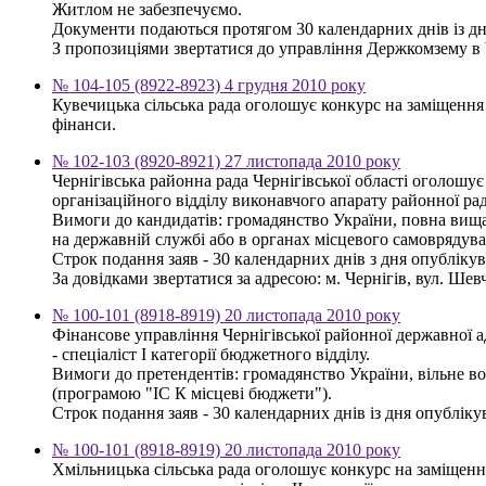
Житлом не забезпечуємо.
Документи подаються протягом 30 календарних днів із д
З пропозиціями звертатися до управління Держкомзему в Чер
№ 104-105 (8922-8923) 4 грудня 2010 року
Кувечицька сільська рада оголошує конкурс на заміщення 
фінанси.
№ 102-103 (8920-8921) 27 листопада 2010 року
Чернігівська районна рада Чернігівської області оголошу
організаційного відділу виконавчого апарату районної ра
Вимоги до кандидатів: громадянство України, повна вища 
на державній службі або в органах місцевого самоврядува
Строк подання заяв - 30 календарних днів з дня опубліку
За довідками звертатися за адресою: м. Чернігів, вул. Шевч
№ 100-101 (8918-8919) 20 листопада 2010 року
Фінансове управління Чернігівської районної державної 
- спеціаліст І категорії бюджетного відділу.
Вимоги до претендентів: громадянство України, вільне в
(програмою "ІС К місцеві бюджети").
Строк подання заяв - 30 календарних днів із дня опублікув
№ 100-101 (8918-8919) 20 листопада 2010 року
Хмільницька сільська рада оголошує конкурс на заміщен