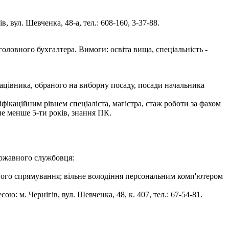
 вул. Шевченка, 48-а, тел.: 608-160, 3-37-88.
оловного бухгалтера. Вимоги: освіта вища, спеціальність -
рацівника, обраного на виборну посаду, посади начальника
фікаційним рівнем спеціаліста, магістра, стаж роботи за фахом
не менше 5-ти років, знання ПК.
ержавного службовця:
йного спрямування; вільне володіння персональним комп'ютером
: м. Чернігів, вул. Шевченка, 48, к. 407, тел.: 67-54-81.