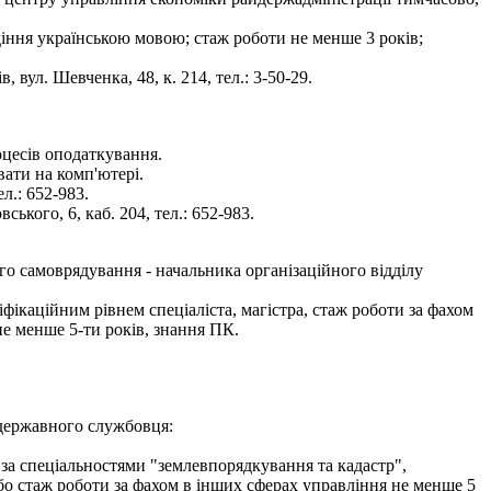
одіння українською мовою; стаж роботи не менше 3 років;
 вул. Шевченка, 48, к. 214, тел.: 3-50-29.
оцесів оподаткування.
вати на комп'ютері.
л.: 652-983.
кого, 6, каб. 204, тел.: 652-983.
го самоврядування - начальника організаційного відділу
фікаційним рівнем спеціаліста, магістра, стаж роботи за фахом
не менше 5-ти років, знання ПК.
 державного службовця:
 за спеціальностями "землевпорядкування та кадастр",
або стаж роботи за фахом в інших сферах управління не менше 5