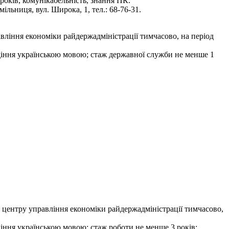
 років, комунікабельність, знання ПК.
льниця, вул. Широка, 1, тел.: 68-76-31.
вління економіки райдержадміністрації тимчасово, на період
лодіння українською мовою; стаж державної служби не менше 1
о центру управління економіки райдержадміністрації тимчасово,
одіння українською мовою; стаж роботи не менше 3 років;