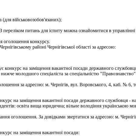
а (для військовозобов'язаних);
З переліком питань для іспиту можна ознайомитися в управлінні 
ня оголошення конкурсу.
ернігівському районі Чернігівської області за адресою:
ує конкурс на заміщення вакантної посади державного службовця -
е нижче молодшого спеціаліста за спеціальністю "Правознавство
шення за адресою: м. Чернігів, вул. Воровського, 4, каб. № 6, те
онкурс на заміщення вакантної посади державного службовця - на
дентів: освіта вища юридична; вільне володіння українською мо
ння оголошення. За довідками звертатися за адресою: м. Чернігів, 
онкурс на заміщення вакантної посади: