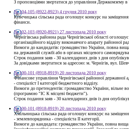
З пропозиціями звертатися до управління Держкомзему в Чер
№ 104-105 (8922-8923) 4 грудня 2010 року
Кувечицька сільська рада оголошує конкурс на заміщення 
фінанси.
№ 102-103 (8920-8921) 27 листопада 2010 року
Чернігівська районна рада Чернігівської області оголошу
організаційного відділу виконавчого апарату районної ра
Вимоги до кандидатів: громадянство України, повна вища 
на державній службі або в органах місцевого самоврядува
Строк подання заяв - 30 календарних днів з дня опубліку
За довідками звертатися за адресою: м. Чернігів, вул. Шевч
№ 100-101 (8918-8919) 20 листопада 2010 року
Фінансове управління Чернігівської районної державної 
- спеціаліст І категорії бюджетного відділу.
Вимоги до претендентів: громадянство України, вільне в
(програмою "ІС К місцеві бюджети").
Строк подання заяв - 30 календарних днів із дня опублікув
№ 100-101 (8918-8919) 20 листопада 2010 року
Хмільницька сільська рада оголошує конкурс на заміщен
- землевпорядника - спеціаліста ІІ категорії.
Вимоги до кандидата: громадянство України, повна вища о