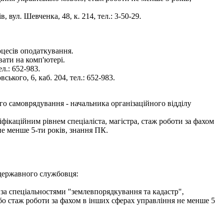
 вул. Шевченка, 48, к. 214, тел.: 3-50-29.
оцесів оподаткування.
вати на комп'ютері.
л.: 652-983.
кого, 6, каб. 204, тел.: 652-983.
го самоврядування - начальника організаційного відділу
фікаційним рівнем спеціаліста, магістра, стаж роботи за фахом
не менше 5-ти років, знання ПК.
 державного службовця:
 за спеціальностями "землевпорядкування та кадастр",
або стаж роботи за фахом в інших сферах управління не менше 5