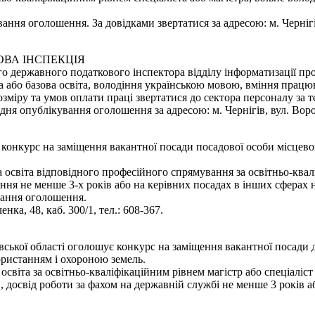
ання оголошення. За довідками звертатися за адресою: м. Чернігів,
ОВА ІНСПЕКЦІЯ
о державного податкового інспектора відділу інформатизації пр
 або базова освіта, володіння українською мовою, вміння працю
міру та умов оплати праці звертатися до сектора персоналу за те
 опублікування оголошення за адресою: м. Чернігів, вул. Воровсь
є конкурс на заміщення вакантної посади посадової особи місцево
освіта відповідного професійного спрямування за освітньо-квалі
ння не менше 3-х років або на керівних посадах в інших сферах 
вання оголошення.
нка, 48, каб. 300/1, тел.: 608-367.
вської області оголошує конкурс на заміщення вакантної посади
користанням і охороною земель.
світа за освітньо-кваліфікаційним рівнем магістр або спеціаліст
", досвід роботи за фахом на державній службі не менше 3 років 