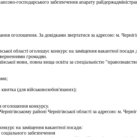
нансово-господарського забезпечення апарату райдержадміністрац
ння оголошення. За довідками звертатися за адресою: м. Чернігів, 
ської області оголошує конкурс на заміщення вакантної посади де
 зверненнями громадян.
нської мови, повна вища освіта за спеціальністю "правознавство
ами;
о квитка (для військовозобов'язаних);
я оголошення конкурсу.
нігівському районі Чернігівської області за адресою: м. Чернігів,
конкурс на заміщення вакантної посади:
лу соціального забезпечення