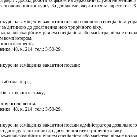
тографії", досвід роботи за фахом на державній службі не менше 3
оголошення конкурсу. За довідками звертатися за адресою: с. Хмі
нкурс на заміщення вакантної посади головного спеціаліста упра
 за дитиною до досягнення нею трирічного віку.
ньо-кваліфікаційним рівнем спеціаліста або магістра; вільне во
им комп'ютером.
ання оголошення.
нка, 48, к. 214, тел.: 3-50-29.
онкурс на заміщення вакантної посади:
а або магістра;
ків загального стажу;
вання оголошення.
нка, 48, к. 214, тел.: 3-50-29.
нкурс на заміщення вакантної посади адміністратора дозвільног
по догляду за дитиною до досягнення нею трирічного віку.
ьо-кваліфікаційним рівнем спеціаліста або магістра; вільне вол