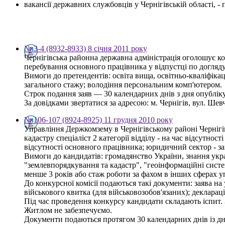
вакансії державних службовців у Чернігівській області, 
№ 3-4 (8932-8933) 8 січня 2011 року
Чернігівська районна державна адміністрація оголошує ко
перебування основного працівника у відпустці по догляду
Вимоги до претендентів: освіта вища, освітньо-кваліфікац
загального стажу; володіння персональним комп'ютером.
Строк подання заяв — 30 календарних днів з дня опублі
За довідками звертатися за адресою: м. Чернігів, вул. Шевче
№ 106-107 (8924-8925) 11 грудня 2010 року
Управління Держкомзему в Чернігівському районі Чернігі
кадастру спеціаліст 2 категорії відділу - на час відсутнос
відсутності основного працівника; юридичний сектор - за
Вимоги до кандидатів: громадянство України, знання украї
"землевпорядкування та кадастр", "геоінформаційні систем
менше 3 років або стаж роботи за фахом в інших сферах у
До конкурсної комісії подаються такі документи: заява на 
військового квитка (для військовозобов'язаних); деклараці
Під час проведення конкурсу кандидати складають іспит. 
Житлом не забезпечуємо.
Документи подаються протягом 30 календарних днів із д