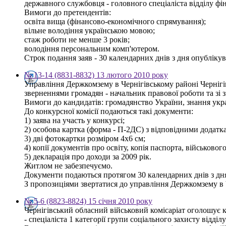
державного службовця - головного спеціаліста відділу фі
Вимоги до претендентів:
освіта вища (фінансово-економічного спрямування);
вільне володіння українською мовою;
стаж роботи не менше 3 років;
володіння персональним комп'ютером.
Строк подання заяв - 30 календарних днів з дня опублікува
№ 13-14 (8831-8832) 13 лютого 2010 року
Управління Держкомзему в Чернігівському районі Чернігів
зверненнями громадян - начальник правової роботи та зі
Вимоги до кандидатів: громадянство України, знання украї
До конкурсної комісії подаються такі документи:
1) заява на участь у конкурсі;
2) особова картка (форма - П-2ДС) з відповідними додатк
3) дві фотокартки розміром 4х6 см;
4) копії документів про освіту, копія паспорта, військовог
5) декларація про доходи за 2009 рік.
Житлом не забезпечуємо.
Документи подаються протягом 30 календарних днів з дн
З пропозиціями звертатися до управління Держкомзему в Чер
№ 5-6 (8823-8824) 15 січня 2010 року
Чернігівський обласний військовий комісаріат оголошує 
- спеціаліста 1 категорії групи соціального захисту відді