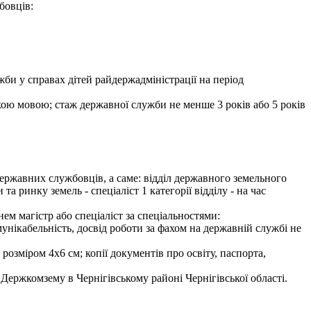
бовців:
би у справах дітей райдержадміністрації на період
ькою мовою; стаж державної служби не менше 3 років або 5 років
ержавних службовців, а саме: відділ державного земельного
та ринку земель - спеціаліст 1 категорії відділу - на час
ем магістр або спеціаліст за спеціальностями:
мунікабельність, досвід роботи за фахом на державній службі не
розміром 4х6 см; копії документів про освіту, паспорта,
Держкомзему в Чернігівському районі Чернігівської області.