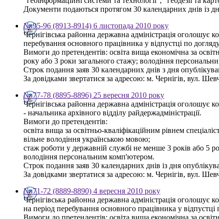
"геоінформаційні системи та технології", "геодезії та кар
Документи подаються протягом 30 календарних днів із дня 
№ 95-96 (8913-8914) 6 листопада 2010 року
Чернігівська районна державна адміністрація оголошує ко
перебування основного працівника у відпустці по догляду
Вимоги до претендентів: освіта вища економічна за освіт
року або 3 роки загального стажу; володіння персональн
Строк подання заяв 30 календарних днів з дня опублікув
За довідками звертатися за адресою: м. Чернігів, вул. Шевче
№ 77-78 (8895-8896) 25 вересня 2010 року
Чернігівська районна державна адміністрація оголошує к
- начальника архівного відділу райдержадміністрації.
Вимоги до претендентів:
освіта вища за освітньо-кваліфікаційним рівнем спеціаліст
вільне володіння українською мовою;
стаж роботи у державній службі не менше 3 років або 5 ро
володіння персональним комп'ютером.
Строк подання заяв 30 календарних днів із дня опубліку
За довідками звертатися за адресою: м. Чернігів, вул. Шевче
№ 71-72 (8889-8890) 4 вересня 2010 року
Чернігівська районна державна адміністрація оголошує ко
на період перебування основного працівника у відпустці 
Вимоги до претендентів: освіта вища економічна за освітн