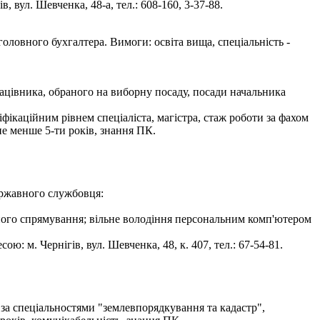
 вул. Шевченка, 48-а, тел.: 608-160, 3-37-88.
оловного бухгалтера. Вимоги: освіта вища, спеціальність -
рацівника, обраного на виборну посаду, посади начальника
фікаційним рівнем спеціаліста, магістра, стаж роботи за фахом
не менше 5-ти років, знання ПК.
ержавного службовця:
йного спрямування; вільне володіння персональним комп'ютером
: м. Чернігів, вул. Шевченка, 48, к. 407, тел.: 67-54-81.
 за спеціальностями "землевпорядкування та кадастр",