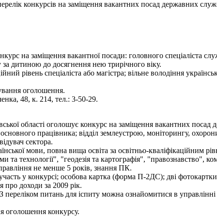
- перелік конкурсів на заміщення вакантних посад державних служ
нкурс на заміщення вакантної посади: головного спеціаліста служ
 за дитиною до досягнення нею трирічного віку.
ійний рівень спеціаліста або магістра; вільне володіння українс
кування оголошення.
нка, 48, к. 214, тел.: 3-50-29.
вської області оголошує конкурс на заміщення вакантних посад д
ті основного працівника; відділ землеустрою, моніторингу, охорони 
відувач сектора.
нської мови, повна вища освіта за освітньо-кваліфікаційним рівн
и та технології", "геодезія та картографія", "правознавство", ко
правління не менше 5 років, знання ПК.
участь у конкурсі; особова картка (форма П-2ДС); дві фотокартки 
я про доходи за 2009 рік.
З переліком питань для іспиту можна ознайомитися в управлінні 
ня оголошення конкурсу.