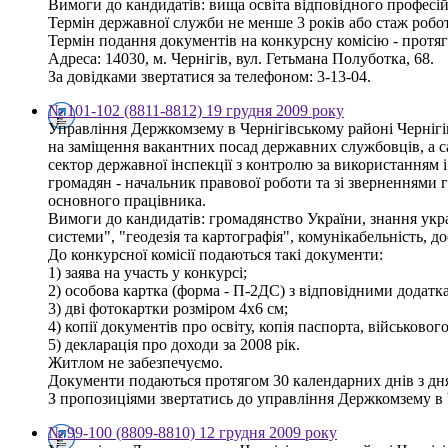
Вимоги до кандидатів: вища освіта відповідного професій
Термін державної служби не менше 3 років або стаж робот
Термін подання документів на конкурсну комісію - протяг
Адреса: 14030, м. Чернігів, вул. Гетьмана Полуботка, 68.
За довідками звертатися за телефоном: 3-13-04.
№ 101-102 (8811-8812) 19 грудня 2009 року
Управління Держкомзему в Чернігівському районі Чернігі
на заміщення вакантних посад державних службовців, а сам
сектор державної інспекції з контролю за використанням і
громадян - начальник правової роботи та зі зверненнями гро
основного працівника.
Вимоги до кандидатів: громадянство України, знання укра
системи", "геодезія та картографія", комунікабельність, д
До конкурсної комісії подаються такі документи:
1) заява на участь у конкурсі;
2) особова картка (форма - П-2ДС) з відповідними додатк
3) дві фотокартки розміром 4х6 см;
4) копії документів про освіту, копія паспорта, військовог
5) декларація про доходи за 2008 рік.
Житлом не забезпечуємо.
Документи подаються протягом 30 календарних днів з дн
З пропозиціями звертатись до управління Держкомзему в Чер
№ 99-100 (8809-8810) 12 грудня 2009 року