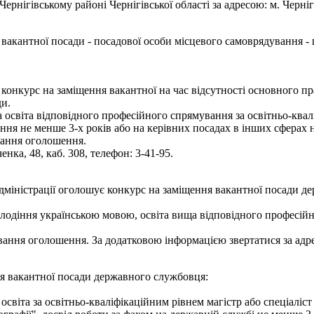
нігівському районі Чернігівської області за адресою: м. Чернігів,
вакантної посади - посадової особи місцевого самоврядування - г
є конкурс на заміщення вакантної на час відсутності основного п
ди.
освіта відповідного професійного спрямування за освітньо-квалі
ння не менше 3-х років або на керівних посадах в інших сферах 
вання оголошення.
енка, 48, каб. 308, телефон: 3-41-95.
адміністрації оголошує конкурс на заміщення вакантної посади д
олодіння українською мовою, освіта вища відповідного професі
ання оголошення. За додатковою інформацією звертатися за адресою
ня вакантної посади державного службовця:
світа за освітньо-кваліфікаційним рівнем магістр або спеціаліст