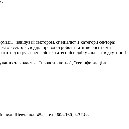
а.
ції - завідувач сектором, спеціаліст 1 категорії сектора;
ектор сектора; відділ правової роботи та зі зверненнями
го кадастру - спеціаліст 2 категорії відділу - на час відсутності
ування та кадастр", "правознавство", "геоінформаційні
 вул. Шевченка, 48-а, тел.: 608-160, 3-37-88.