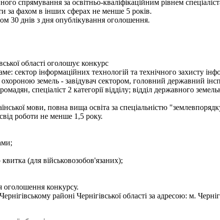
ного спрямування за освітньо-кваліфікаційним рівнем спеціаліст
и за фахом в інших сферах не менше 5 років.
ом 30 днів з дня опублікування оголошення.
вської області оголошує конкурс
е: сектор інформаційних технологій та технічного захисту інформа
 охороною земель - завідувач сектором, головний державний інсп
мадян, спеціаліст 2 категорії відділу; відділ державного земельно
їнської мови, повна вища освіта за спеціальністю "землевпорядк
освід роботи не менше 1,5 року.
ами;
о квитка (для військовозобов'язаних);
я оголошення конкурсу.
нігівському районі Чернігівської області за адресою: м. Чернігів,