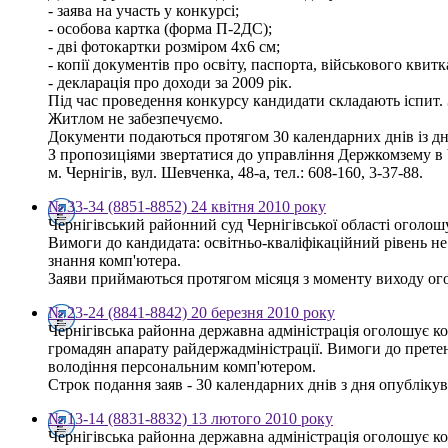
- заява на участь у конкурсі;
- особова картка (форма П-2ДС);
- дві фотокартки розміром 4х6 см;
- копії документів про освіту, паспорта, військового квитк
- декларація про доходи за 2009 рік.
Під час проведення конкурсу кандидати складають іспит. 
Житлом не забезпечуємо.
Документи подаються протягом 30 календарних днів із д
З пропозиціями звертатися до управління Держкомзему в Ч
м. Чернігів, вул. Шевченка, 48-а, тел.: 608-160, 3-37-88.
№ 33-34 (8851-8852) 24 квітня 2010 року
Чернігівський районний суд Чернігівської області оголош
Вимоги до кандидата: освітньо-кваліфікаційний рівень н
знання комп'ютера.
Заяви приймаються протягом місяця з моменту виходу оголо
№ 23-24 (8841-8842) 20 березня 2010 року
Чернігівська районна державна адміністрація оголошує к
громадян апарату райдержадміністрації. Вимоги до претен
володіння персональним комп'ютером.
Строк подання заяв - 30 календарних днів з дня опублікува
№ 13-14 (8831-8832) 13 лютого 2010 року
Чернігівська районна державна адміністрація оголошує к