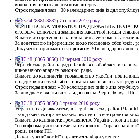
володіння персональним комп'ютером.
Строк подання заяв - 30 календарних днів із дня опублікув
№ 63-64 (8881-8882) 7 серпня 2010 року
ЧЕРНІГІВСЬКА МІЖРАЙОННА ДЕРЖАВНА ПОДАТК
оголошує конкурс на заміщення вакантної посади старшог
Вимоги до претендентів: повна вища економічна, технічна
За додатковою інформацією щодо посадових обов'язків, роз
Документи приймаються протягом 30 календарних днів з дня
№ 47-48 (8865-8866) 12 червня 2010 року
Чернігівська районна рада Чернігівської області оголошу
виконавчого апарату районної ради.
Вимоги до кандидатів: громадянство України, повна вища 
на державній службі або в органах місцевого самоврядува
Строк подання заяв - 30 календарних днів з дня опубліку
За довідками звертатися за адресою: м. Чернігів, вул. Шевче
№ 37-38 (8855-8856) 8 травня 2010 року
Управління Держкомзему в Чернігівському районі Чернігі
- завідувач сектора державної інспекції з контролю за ви
Вимоги до кандидата: громадянство України, повна вища о
"геоінформаційні системи та технології", "правознавство
років, знання ПК.
До конкурсної комісії подаються такі документи: