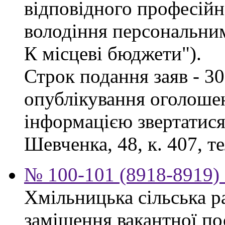
відповідного професійн
володіння персональни
К місцеві бюджети").
Строк подання заяв - 30
опублікування оголоше
інформацією звертатися 
Шевченка, 48, к. 407, те
№ 100-101 (8918-8919) 
Хмільницька сільська р
заміщення вакантної п