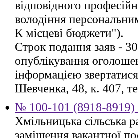
відповідного професійн
володіння персональни
К місцеві бюджети").
Строк подання заяв - 30
опублікування оголоше
інформацією звертатися 
Шевченка, 48, к. 407, те
№ 100-101 (8918-8919) 
Хмільницька сільська р
заміщення вакантної п