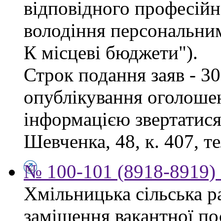
відповідного професійн
володіння персональни
К місцеві бюджети").
Строк подання заяв - 30
опублікування оголоше
інформацією звертатися 
Шевченка, 48, к. 407, те
№ 100-101 (8918-8919) 
Хмільницька сільська р
заміщення вакантної п