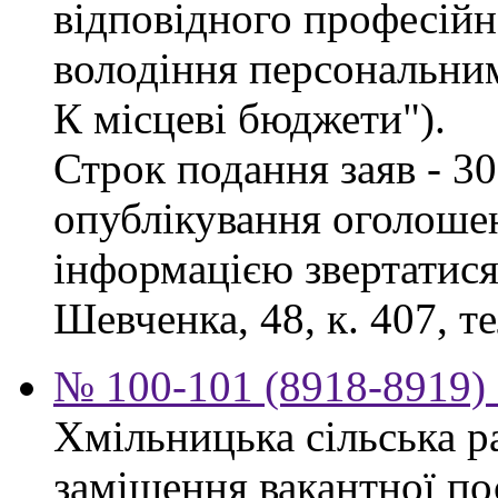
відповідного професійн
володіння персональни
К місцеві бюджети").
Строк подання заяв - 30
опублікування оголоше
інформацією звертатися 
Шевченка, 48, к. 407, те
№ 100-101 (8918-8919) 
Хмільницька сільська р
заміщення вакантної п