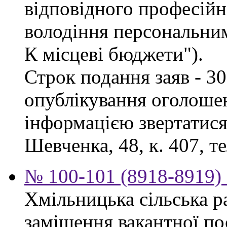
відповідного професійн
володіння персональни
К місцеві бюджети").
Строк подання заяв - 30
опублікування оголоше
інформацією звертатися 
Шевченка, 48, к. 407, те
№ 100-101 (8918-8919) 
Хмільницька сільська р
заміщення вакантної п