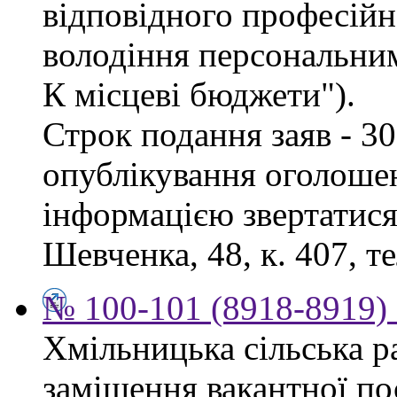
відповідного професійн
володіння персональни
К місцеві бюджети").
Строк подання заяв - 30
опублікування оголоше
інформацією звертатися 
Шевченка, 48, к. 407, те
№ 100-101 (8918-8919) 
Хмільницька сільська р
заміщення вакантної п