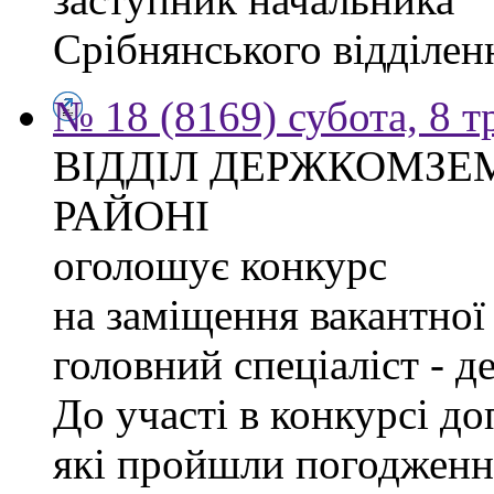
Срібнянського відділе
№ 18 (8169) субота, 8 т
ВІДДІЛ ДЕРЖКОМЗЕ
РАЙОНІ
оголошує конкурс
на заміщення вакантної 
головний спеціаліст - д
До участі в конкурсі д
які пройшли погодженн