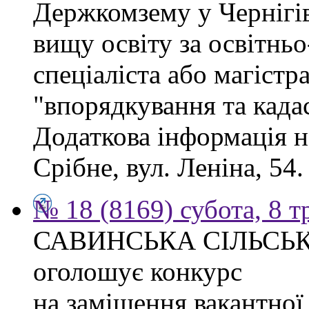
Держкомзему у Чернігів
вищу освіту за освітнь
спеціаліста або магістр
"впорядкування та када
Додаткова інформація н
Срібне, вул. Леніна, 54.
№ 18 (8169) субота, 8 т
САВИНСЬКА СІЛЬСЬ
оголошує конкурс
на заміщення вакантно