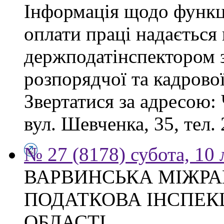
Інформація щодо функці
оплати праці надається
держподатінспектором з
розпорядчої та кадрово
Звертатися за адресою: 
вул. Шевченка, 35, тел. 
№ 27 (8178) субота, 10
ВАРВИНСЬКА МІЖР
ПОДАТКОВА ІНСПЕКЦ
ОБЛАСТІ