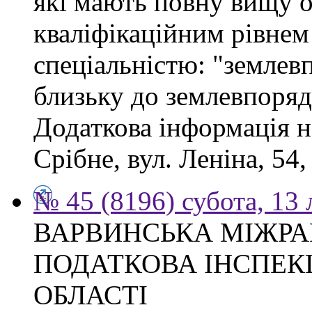
які мають повну вищу ос
кваліфікаційним рівнем 
спеціальністю: "землев
близьку до землевпоряд
Додаткова інформація н
Срібне, вул. Леніна, 54
№ 45 (8196) субота, 13
ВАРВИНСЬКА МІЖР
ПОДАТКОВА ІНСПЕКЦ
ОБЛАСТІ