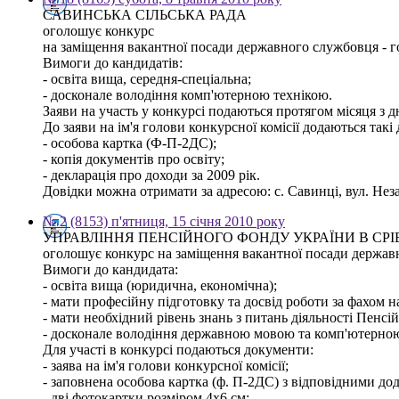
САВИНСЬКА СІЛЬСЬКА РАДА
оголошує конкурс
на заміщення вакантної посади державного службовця - гол
Вимоги до кандидатів:
- освіта вища, середня-спеціальна;
- досконале володіння комп'ютерною технікою.
Заяви на участь у конкурсі подаються протягом місяця з 
До заяви на ім'я голови конкурсної комісії додаються такі
- особова картка (Ф-П-2ДС);
- копія документів про освіту;
- декларація про доходи за 2009 рік.
Довідки можна отримати за адресою: с. Савинці, вул. Незал
№ 2 (8153) п'ятниця, 15 січня 2010 року
УПРАВЛІННЯ ПЕНСІЙНОГО ФОНДУ УКРАЇНИ В СР
оголошує конкурс на заміщення вакантної посади державно
Вимоги до кандидата:
- освіта вища (юридична, економічна);
- мати професійну підготовку та досвід роботи за фахом н
- мати необхідний рівень знань з питань діяльності Пенсі
- досконале володіння державною мовою та комп'ютерною
Для участі в конкурсі подаються документи:
- заява на ім'я голови конкурсної комісії;
- заповнена особова картка (ф. П-2ДС) з відповідними до
- дві фотокартки розміром 4х6 см;