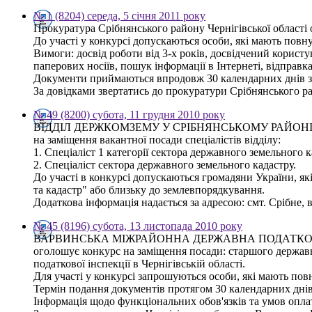
№ 1 (8204) середа, 5 січня 2011 року
Прокуратура Срібнянського району Чернігівської області 
До участі у конкурсі допускаються особи, які мають повну
Вимоги: досвід роботи від 3-х років, досвідчений користу
паперових носіїв, пошук інформації в Інтернеті, відправк
Документи приймаються впродовж 30 календарних днів з
За довідками звертатись до прокуратури Срібнянського р
№ 49 (8200) субота, 11 грудня 2010 року
ВІДДІЛ ДЕРЖКОМЗЕМУ У СРІБНЯНСЬКОМУ РАЙОН
на заміщення вакантної посади спеціалістів відділу:
1. Спеціаліст 1 категорії сектора державного земельного к
2. Спеціаліст сектора державного земельного кадастру.
До участі в конкурсі допускаються громадяни України, як
та кадастр" або близьку до землевпорядкування.
Додаткова інформація надається за адресою: смт. Срібне, в
№ 45 (8196) субота, 13 листопада 2010 року
ВАРВИНСЬКА МІЖРАЙОННА ДЕРЖАВНА ПОДАТКОВА
оголошує конкурс на заміщення посади: старшого державн
податкової інспекції в Чернігівській області.
Для участі у конкурсі запрошуються особи, які мають пов
Термін подання документів протягом 30 календарних днів
Інформація щодо функціональних обов'язків та умов опла