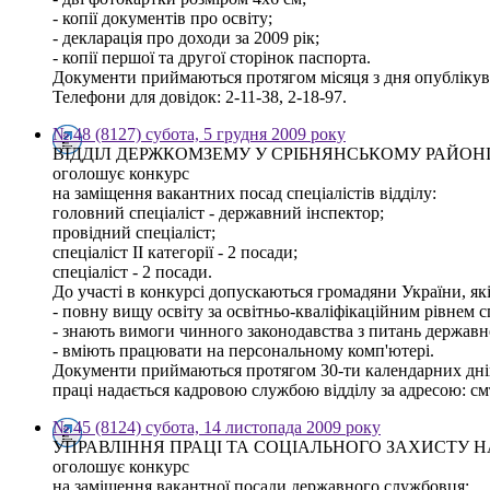
- копії документів про освіту;
- декларація про доходи за 2009 рік;
- копії першої та другої сторінок паспорта.
Документи приймаються протягом місяця з дня опублікуван
Телефони для довідок: 2-11-38, 2-18-97.
№ 48 (8127) субота, 5 грудня 2009 року
ВІДДІЛ ДЕРЖКОМЗЕМУ У СРІБНЯНСЬКОМУ РАЙОН
оголошує конкурс
на заміщення вакантних посад спеціалістів відділу:
головний спеціаліст - державний інспектор;
провідний спеціаліст;
спеціаліст ІІ категорії - 2 посади;
спеціаліст - 2 посади.
До участі в конкурсі допускаються громадяни України, як
- повну вищу освіту за освітньо-кваліфікаційним рівнем с
- знають вимоги чинного законодавства з питань державн
- вміють працювати на персональному комп'ютері.
Документи приймаються протягом 30-ти календарних днів
праці надається кадровою службою відділу за адресою: смт.
№ 45 (8124) субота, 14 листопада 2009 року
УПРАВЛІННЯ ПРАЦІ ТА СОЦІАЛЬНОГО ЗАХИСТУ 
оголошує конкурс
на заміщення вакантної посади державного службовця: