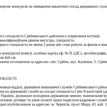
- перелік конкурсів на заміщення вакантних посад державних служ
го спеціаліста Срібнянського районного управління юстиції.
валіфікаційним рівнем магістра, спеціаліста.
дного спеціаліста не менш 3 років або стаж роботи за фахом в ін
 конкурсної комісії, особова картка (ф. № П-2ДС), автобіографія,
ом 4х6 см.
ння оголошення за адресою: смт. Срібне, вул. Калініна, 5. Сріб
 ОБЛАСТІ
навця відділу державної виконавчої служби Срібнянського райо
м на державній службі на посаді спеціаліста І або ІІ категорій 
 України, досконале володіння державною мовою; знання комп'юте
'язків, розміру та умов оплати праці надається кадровою служб
 опублікування за адресою: м. Чернігів, пр-кт Миру, 43, каб. 10