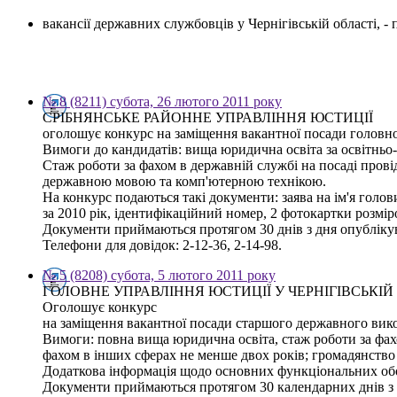
вакансії державних службовців у Чернігівській області, 
№ 8 (8211) субота, 26 лютого 2011 року
СРІБНЯНСЬКЕ РАЙОННЕ УПРАВЛІННЯ ЮСТИЦІЇ
оголошує конкурс на заміщення вакантної посади головно
Вимоги до кандидатів: вища юридична освіта за освітньо-к
Стаж роботи за фахом в державній службі на посаді прові
державною мовою та комп'ютерною технікою.
На конкурс подаються такі документи: заява на ім'я голови
за 2010 рік, ідентифікаційний номер, 2 фотокартки розмір
Документи приймаються протягом 30 днів з дня опублікува
Телефони для довідок: 2-12-36, 2-14-98.
№ 5 (8208) субота, 5 лютого 2011 року
ГОЛОВНЕ УПРАВЛІННЯ ЮСТИЦІЇ У ЧЕРНІГІВСЬКІЙ
Оголошує конкурс
на заміщення вакантної посади старшого державного вико
Вимоги: повна вища юридична освіта, стаж роботи за фахо
фахом в інших сферах не менше двох років; громадянство
Додаткова інформація щодо основних функціональних обов
Документи приймаються протягом 30 календарних днів з дня