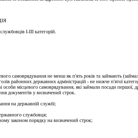
ЦІЯ
лужбовців І-ІІІ категорій.
евого самоврядування не менш як п'ять років та займають (займа
голів районних державних адміністрацій - не нижче п'ятої категор
і особи місцевого самоврядування, які займали посади першої, др
ння документів у визначений строк.
ання на державній службі;
державного службовця;
еному законом порядку на визначений строк;