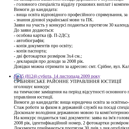
- головного спеціаліста відділу грошових виплат і компен
Вимоги до кандидата:
- вища освіта відповідного професійного спрямування, за 
- знання ділової української мови та ПК.
Заяви на участь у конкурсі подаються протягом 30 календ
До заяви додаються:
- особова картка (ф. П-2ДС);
- автобіографія;
- копія документів про освіту;
- копія паспорта;
- дві фотокартки розміром 3х4 см.;
- декларація про доходи за 2008 рік.
Довідки можна отримати за адресою: смт. Срібне, вул. Калі
№ 45 (8124) субота, 14 листопада 2009 року
СРІБНЯНСЬКЕ РАЙОННЕ УПРАВЛІННЯ ЮСТИЦІЇ
оголошує конкурс
на тимчасове заміщення на період відсутності основного п
управління юстиції.
Вимоги до кандидатів: вища юридична освіта за освітньо-к
Стаж роботи за фахом в державній службі на посаді спеціа
Досконале володіння державною мовою та комп'ютерною 
На конкурс подаються такі документи: заява на ім'я голови
2008 рік, ідентифікаційний номер, 2 фотокартки розміром
Документи приймаються протягом 30 днів з дня опублікуван