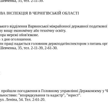
Шевченка, 35, тел. 2-11-39.
 ІНСПЕКЦІЯ В ЧЕРНІГІВСЬКІЙ ОБЛАСТІ
кого відділення Варвинської міжрайонної державної податкової ін
ну вищу економічну або технічну освіту.
ора мережі обов'язкове.
 з дня оголошення.
ти праці надається головним держподатінспектором з питань орг
Шевченка, 35, тел. 2-11-39, 2-61-30.
І
і пройшли погодження в Головному управлінні Держкомзему у Чер
альностями: "впорядкування та кадастр", "юрист".
л. Леніна, 54. Тел. 2-61-20.