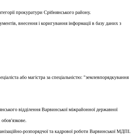
атегорії прокуратури Срібнянського району.
ментів, внесення і коригування інформації в базу даних з
еціаліста або магістра за спеціальністю: "землевпорядкування
янського відділення Варвинської міжрайонної державної
 обов'язкове.
анізаційно-розпорядчої та кадрової роботи Варвинської МДПІ.