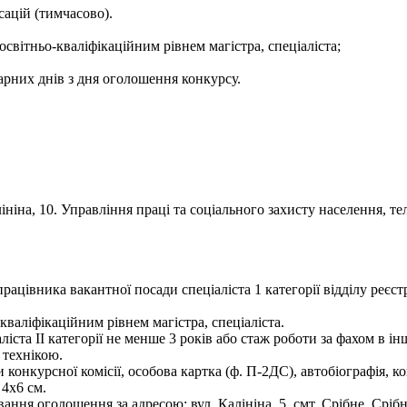
сацій (тимчасово).
освітньо-кваліфікаційним рівнем магістра, спеціаліста;
арних днів з дня оголошення конкурсу.
ніна, 10. Управління праці та соціального захисту населення, тел.
рацівника вакантної посади спеціаліста 1 категорії відділу реєс
валіфікаційним рівнем магістра, спеціаліста.
ліста ІІ категорії не менше 3 років або стаж роботи за фахом в і
технікою.
 конкурсної комісії, особова картка (ф. П-2ДС), автобіографія, ко
 4х6 см.
ня оголошення за адресою: вул. Калініна, 5, смт. Срібне, Срібня