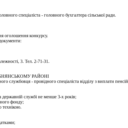
овного спеціаліста - головного бухгалтера сільської ради.
дня оголошення конкурсу.
 документи:
ежності, 3. Тел. 2-71-31.
ІБНЯНСЬКОМУ РАЙОНІ
го службовця - провідного спеціаліста відділу з виплати пенсій
а державній службі не менше 3-х років;
йного фонду;
 технікою.
датками;