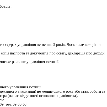
бовців:
ших сферах управління не менше 5 років. Досконале володіння
 копія паспорта та документів про освіту, декларація про доходи
нянське районне управління юстиції.
нного управління юстиції.
(державного виконавця) не менше одного року або стаж роботи за
ра (на час відсутності основного працівника).
ою.
9, тел. 69-80-68.