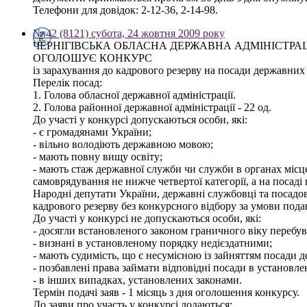
Телефони для довідок: 2-12-36, 2-14-98.
№ 42 (8121) субота, 24 жовтня 2009 року
ЧЕРНІГІВСЬКА ОБЛАСНА ДЕРЖАВНА АДМІНІСТРА
ОГОЛОШУЄ КОНКУРС
із зарахування до кадрового резерву на посади державних с
Перелік посад:
1. Голова обласної державної адміністрації.
2. Голова районної державної адміністрації - 22 од.
До участі у конкурсі допускаються особи, які:
- є громадянами України;
- вільно володіють державною мовою;
- мають повну вищу освіту;
- мають стаж державної служби чи служби в органах місц
самоврядування не нижче четвертої категорії, а на посаді 
Народні депутати України, державні службовці та посадов
кадрового резерву без конкурсного відбору за умови пода
До участі у конкурсі не допускаються особи, які:
- досягли встановленого законом граничного віку перебув
- визнані в установленому порядку недієздатними;
- мають судимість, що є несумісною із зайняттям посади 
- позбавлені права займати відповідні посади в установл
- в інших випадках, установлених законами.
Термін подачі заяв - 1 місяць з дня оголошення конкурсу.
До заяви про участь у конкурсі додаються: