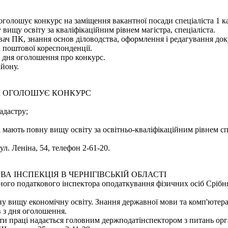
оголошує конкурс на заміщення вакантної посади спеціаліста 1 к
 вищу освіту за кваліфікаційним рівнем магістра, спеціаліста.
вач ПК, знання основ діловодства, оформлення і редагування доку
а поштової кореспонденції.
 дня оголошення про конкурс.
айону.
І ОГОЛОШУЄ КОНКУРС
адастру;
і мають повну вищу освіту за освітньо-кваліфікаційним рівнем сп
ул. Леніна, 54, телефон 2-61-20.
 ІНСПЕКЦІЯ В ЧЕРНІГІВСЬКІЙ ОБЛАСТІ
ого податкового інспектора оподаткування фізичних осіб Срібн
ну вищу економічну освіту. Знання державної мови та комп'ютера
 з дня оголошення.
ти праці надається головним держподатінспектором з питань орг