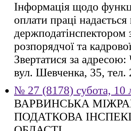
Інформація щодо функці
оплати праці надається
держподатінспектором з
розпорядчої та кадрово
Звертатися за адресою: 
вул. Шевченка, 35, тел. 
№ 27 (8178) субота, 10
ВАРВИНСЬКА МІЖР
ПОДАТКОВА ІНСПЕКЦ
ОБЛАСТІ