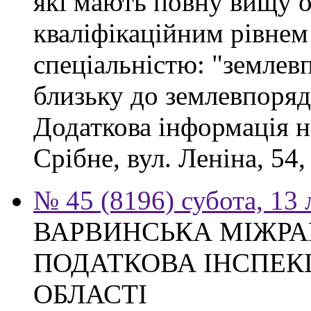
які мають повну вищу ос
кваліфікаційним рівнем 
спеціальністю: "землев
близьку до землевпоряд
Додаткова інформація н
Срібне, вул. Леніна, 54
№ 45 (8196) субота, 13
ВАРВИНСЬКА МІЖР
ПОДАТКОВА ІНСПЕКЦ
ОБЛАСТІ