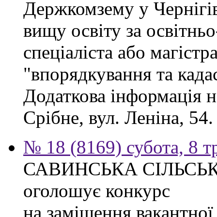
Держкомзему у Чернігів
вищу освіту за освітнь
спеціаліста або магістр
"впорядкування та када
Додаткова інформація н
Срібне, вул. Леніна, 54.
№ 18 (8169) субота, 8 т
САВИНСЬКА СІЛЬСЬ
оголошує конкурс
на заміщення вакантно