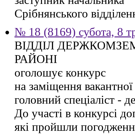
Срібнянського відділе
№ 18 (8169) субота, 8 т
ВІДДІЛ ДЕРЖКОМЗЕ
РАЙОНІ
оголошує конкурс
на заміщення вакантної 
головний спеціаліст - д
До участі в конкурсі д
які пройшли погодженн