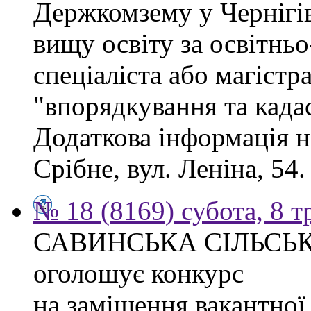
Держкомзему у Чернігів
вищу освіту за освітнь
спеціаліста або магістр
"впорядкування та када
Додаткова інформація н
Срібне, вул. Леніна, 54.
№ 18 (8169) субота, 8 т
САВИНСЬКА СІЛЬСЬ
оголошує конкурс
на заміщення вакантно