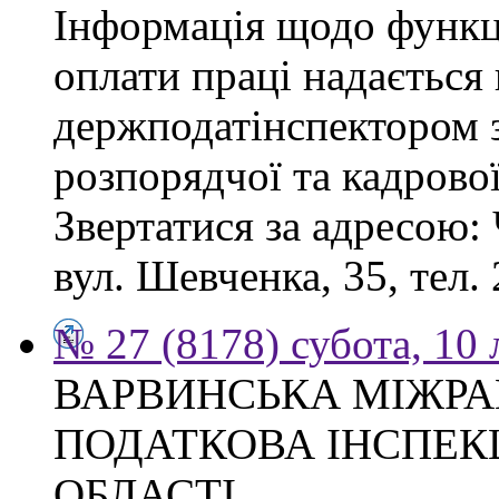
Інформація щодо функці
оплати праці надається
держподатінспектором з
розпорядчої та кадрово
Звертатися за адресою: 
вул. Шевченка, 35, тел. 
№ 27 (8178) субота, 10
ВАРВИНСЬКА МІЖР
ПОДАТКОВА ІНСПЕКЦ
ОБЛАСТІ