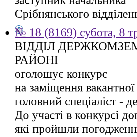
Срібнянського відділе
№ 18 (8169) субота, 8 т
ВІДДІЛ ДЕРЖКОМЗЕ
РАЙОНІ
оголошує конкурс
на заміщення вакантної 
головний спеціаліст - д
До участі в конкурсі д
які пройшли погодженн