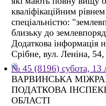
які мають повну вищу ос
кваліфікаційним рівнем 
спеціальністю: "землев
близьку до землевпоряд
Додаткова інформація н
Срібне, вул. Леніна, 54
№ 45 (8196) субота, 13
ВАРВИНСЬКА МІЖР
ПОДАТКОВА ІНСПЕКЦ
ОБЛАСТІ