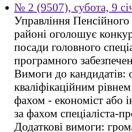
№ 2 (9507), субота, 9 с
Управління Пенсійного
районі оголошує конкур
посади головного спеціа
програмного забезпечен
Вимоги до кандидатів: о
кваліфікаційним рівнем 
фахом - економіст або 
за фахом спеціаліста-пр
Додаткові вимоги: гром