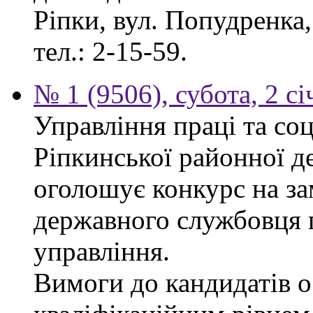
Ріпки, вул. Попудренка,
тел.: 2-15-59.
№ 1 (9506), субота, 2 с
Управління праці та со
Ріпкинської районної д
оголошує конкурс на за
державного службовця г
управління.
Вимоги до кандидатів ос