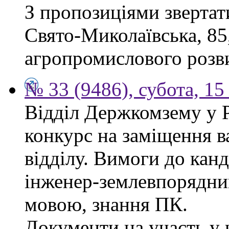
З пропозиціями звертати
Свято-Миколаївська, 85
агропромислового розви
№ 33 (9486), субота, 15
Відділ Держкомзему у 
конкурс на заміщення в
відділу. Вимоги до канд
інженер-землевпорядни
мовою, знання ПК.
Документи на участь у