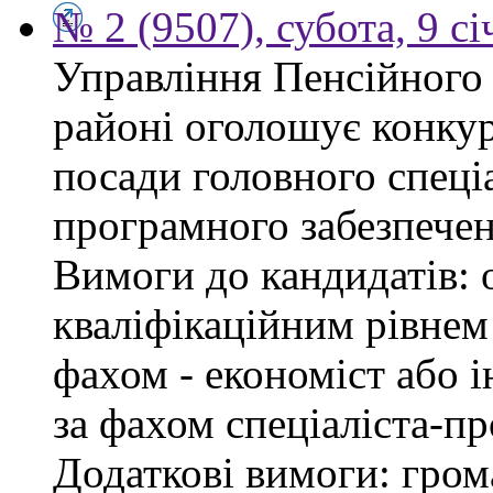
№ 2 (9507), субота, 9 с
Управління Пенсійного
районі оголошує конкур
посади головного спеціа
програмного забезпечен
Вимоги до кандидатів: о
кваліфікаційним рівнем 
фахом - економіст або 
за фахом спеціаліста-пр
Додаткові вимоги: гром