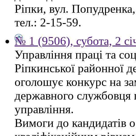
Ріпки, вул. Попудренка,
тел.: 2-15-59.
№ 1 (9506), субота, 2 с
Управління праці та со
Ріпкинської районної д
оголошує конкурс на за
державного службовця г
управління.
Вимоги до кандидатів ос