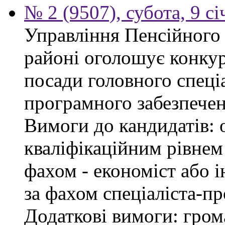
№ 2 (9507), субота, 9 с
Управління Пенсійного
районі оголошує конкур
посади головного спеціа
програмного забезпечен
Вимоги до кандидатів: о
кваліфікаційним рівнем 
фахом - економіст або 
за фахом спеціаліста-пр
Додаткові вимоги: гром