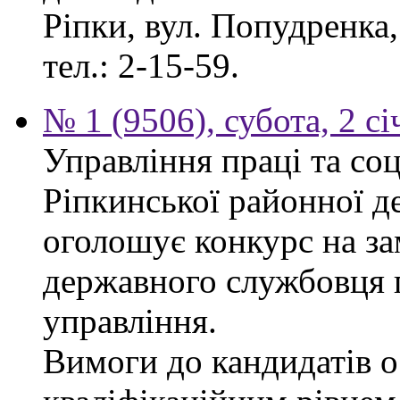
Ріпки, вул. Попудренка,
тел.: 2-15-59.
№ 1 (9506), субота, 2 с
Управління праці та со
Ріпкинської районної д
оголошує конкурс на за
державного службовця г
управління.
Вимоги до кандидатів ос