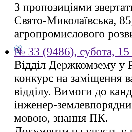
З пропозиціями звертати
Свято-Миколаївська, 85
агропромислового розви
№ 33 (9486), субота, 15
Відділ Держкомзему у 
конкурс на заміщення в
відділу. Вимоги до канд
інженер-землевпорядни
мовою, знання ПК.
Документи на участь у