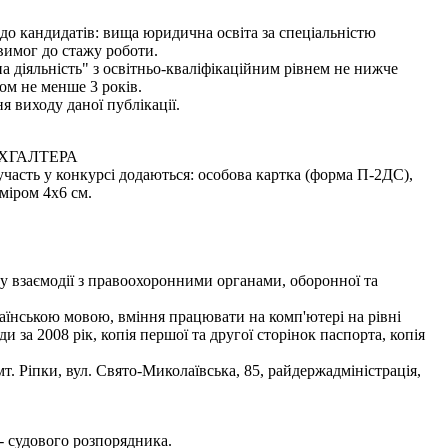
 до кандидатів: вища юридична освіта за спеціальністю
вимог до стажу роботи.
 діяльність" з освітньо-кваліфікаційним рівнем не нижче
ом не менше 3 років.
я виходу даної публікації.
ХГАЛТЕРА
участь у конкурсі додаються: особова картка (форма П-2ДС),
зміром 4х6 см.
лу взаємодії з правоохоронними органами, оборонної та
раїнською мовою, вміння працювати на комп'ютері на рівні
 за 2008 рік, копія першої та другої сторінок паспорта, копія
. Ріпки, вул. Свято-Миколаївська, 85, райдержадміністрація,
- судового розпорядника.