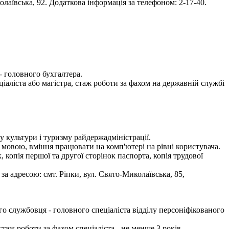
аївська, 92. Додаткова інформація за телефоном: 2-17-40.
- головного бухгалтера.
іаліста або магістра, стаж роботи за фахом на державній службі
у культури і туризму райдержадміністрації.
 мовою, вміння працювати на комп'ютері на рівні користувача.
 копія першої та другої сторінок паспорта, копія трудової
а адресою: смт. Ріпки, вул. Свято-Миколаївська, 85,
 службовця - головного спеціаліста відділу персоніфікованого
стаж роботи за фахом спеціаліста - не менше 3 років.