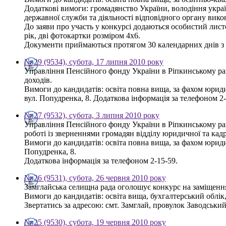
Додаткові вимоги: громадянство України, володіння украї
державної служби та діяльності відповідного органу вико
До заяви про участь у конкурсі додаються особистий листо
рік, дві фотокартки розміром 4х6.
Документи приймаються протягом 30 календарних днів з дн
№ 29 (9534), субота, 17 липня 2010 року
Управління Пенсійного фонду України в Ріпкинському рай
доходів.
Вимоги до кандидатів: освіта повна вища, за фахом юрид
вул. Попудренка, 8. Додаткова інформація за телефоном 2-
№ 27 (9532), субота, 3 липня 2010 року
Управління Пенсійного фонду України в Ріпкинському ра
роботі із зверненнями громадян відділу юридичної та кад
Вимоги до кандидатів: освіта повна вища, за фахом юрид
Попудренка, 8.
Додаткова інформація за телефоном 2-15-59.
№ 26 (9531), субота, 26 червня 2010 року
Замглайська селищна рада оголошує конкурс на заміщення
Вимоги до кандидатів: освіта вища, бухгалтерський облік
Звертатись за адресою: смт. Замглай, провулок Заводський, 
№ 25 (9530), субота, 19 червня 2010 року