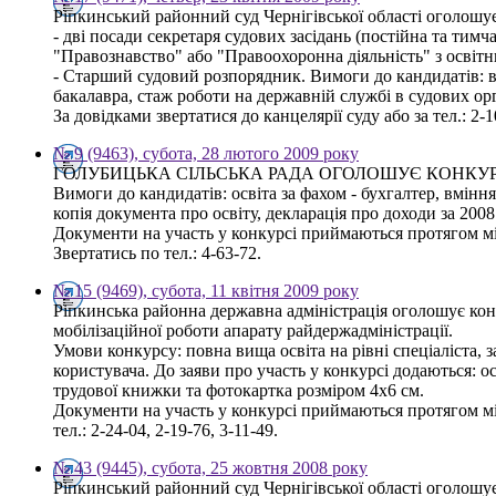
Ріпкинський районний суд Чернігівської області оголошу
- дві посади секретаря судових засідань (постійна та тим
"Правознавство" або "Правоохоронна діяльність" з освітн
- Старший судовий розпорядник. Вимоги до кандидатів: в
бакалавра, стаж роботи на державній службі в судових ор
За довідками звертатися до канцелярії суду або за тел.: 
№ 9 (9463), субота, 28 лютого 2009 року
ГОЛУБИЦЬКА СІЛЬСЬКА РАДА ОГОЛОШУЄ КОНКУ
Вимоги до кандидатів: освіта за фахом - бухгалтер, вмін
копія документа про освіту, декларація про доходи за 2008
Документи на участь у конкурсі приймаються протягом мі
Звертатись по тел.: 4-63-72.
№ 15 (9469), субота, 11 квітня 2009 року
Ріпкинська районна державна адміністрація оголошує конк
мобілізаційної роботи апарату райдержадміністрації.
Умови конкурсу: повна вища освіта на рівні спеціаліста,
користувача. До заяви про участь у конкурсі додаються: ос
трудової книжки та фотокартка розміром 4х6 см.
Документи на участь у конкурсі приймаються протягом міс
тел.: 2-24-04, 2-19-76, 3-11-49.
№ 43 (9445), субота, 25 жовтня 2008 року
Ріпкинський районний суд Чернігівської області оголошу