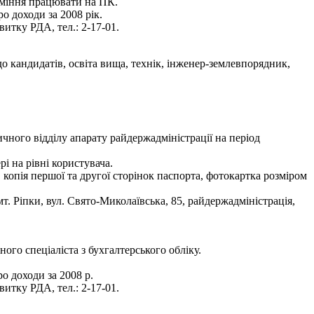
 уміння працювати на ПК.
о доходи за 2008 рік.
итку РДА, тел.: 2-17-01.
о кандидатів, освіта вища, технік, інженер-землевпорядник,
чного відділу апарату райдержадміністрації на період
і на рівні користувача.
, копія першої та другої сторінок паспорта, фотокартка розміром
. Ріпки, вул. Свято-Миколаївська, 85, райдержадміністрація,
го спеціаліста з бухгалтерського обліку.
о доходи за 2008 р.
итку РДА, тел.: 2-17-01.