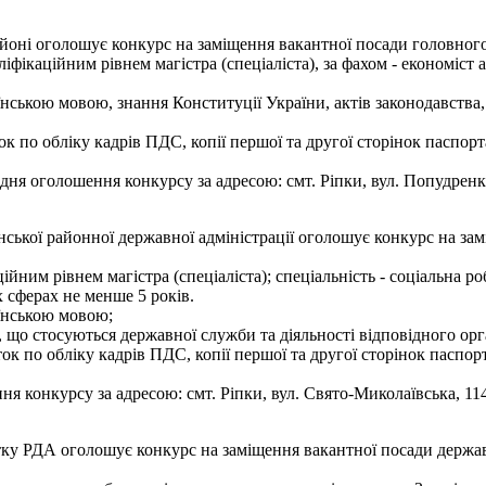
оні оголошує конкурс на заміщення вакантної посади головного 
іфікаційним рівнем магістра (спеціаліста), за фахом - економіст 
нською мовою, знання Конституції України, актів законодавства,
к по обліку кадрів ПДС, копії першої та другої сторінок паспорт
я оголошення конкурсу за адресою: смт. Ріпки, вул. Попудренка, 
инської районної державної адміністрації оголошує конкурс на з
ійним рівнем магістра (спеціаліста); спеціальність - соціальна р
х сферах не менше 5 років.
аїнською мовою;
 що стосуються державної служби та діяльності відповідного орг
ок по обліку кадрів ПДС, копії першої та другої сторінок паспорт
 конкурсу за адресою: смт. Ріпки, вул. Свято-Миколаївська, 114,
ку РДА оголошує конкурс на заміщення вакантної посади держав