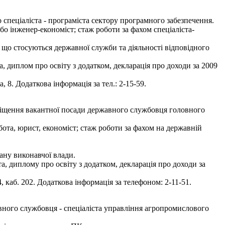
спеціаліста - програміста сектору програмного забезпечення.
або інженер-економіст; стаж роботи за фахом спеціаліста-
 що стосуються державної служби та діяльності відповідного
а, диплом про освіту з додатком, декларація про доходи за 2009
8. Додаткова інформація за тел.: 2-15-59.
аміщення вакантної посади державного службовця головного
обота, юрист, економіст; стаж роботи за фахом на державній
ану виконавчої влади.
а, диплому про освіту з додатком, декларація про доходи за
 каб. 202. Додаткова інформація за телефоном: 2-11-51.
ного службовця - спеціаліста управління агропромислового