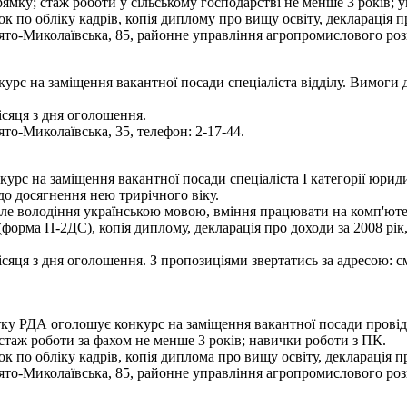
ямку; стаж роботи у сільському господарстві не менше 3 років;
к по обліку кадрів, копія диплому про вищу освіту, декларація пр
вято-Миколаївська, 85, районне управління агропромислового розв
рс на заміщення вакантної посади спеціаліста відділу. Вимоги д
сяця з дня оголошення.
ято-Миколаївська, 35, телефон: 2-17-44.
урс на заміщення вакантної посади спеціаліста І категорії юриди
до досягнення нею трирічного віку.
нале володіння українською мовою, вміння працювати на комп'ютер
 (форма П-2ДС), копія диплому, декларація про доходи за 2008 рік
яця з дня оголошення. З пропозиціями звертатись за адресою: смт
у РДА оголошує конкурс на заміщення вакантної посади провідно
 стаж роботи за фахом не менше 3 років; навички роботи з ПК.
к по обліку кадрів, копія диплома про вищу освіту, декларація пр
вято-Миколаївська, 85, районне управління агропромислового розв