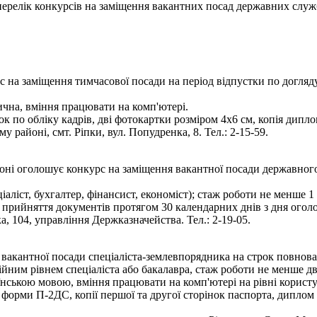
- перелік конкурсів на заміщення вакантних посад державних служ
на заміщення тимчасової посади на період відпустки по догляд
чна, вміння працювати на комп'ютері.
к по обліку кадрів, дві фотокартки розміром 4х6 см, копія диплом
 районі, смт. Ріпки, вул. Попудренка, 8. Тел.: 2-15-59.
і оголошує конкурс на заміщення вакантної посади державного слу
.
іаліст, бухгалтер, фінансист, економіст); стаж роботи не менше 
 прийняття документів протягом 30 календарних днів з дня огол
а, 104, управління Держказначейства. Тел.: 2-19-05.
вакантної посади спеціаліста-землевпорядника на строк повнова
ійним рівнем спеціаліста або бакалавра, стаж роботи не менше дв
їнською мовою, вміння працювати на комп'ютері на рівні користу
форми П-2ДС, копії першої та другої сторінок паспорта, диплом п