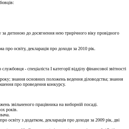
бовців:
у за дитиною до досягнення нею трирічного віку провідного
а про освіту, декларація про доходи за 2010 рік.
жбовця - спеціаліста І категорії відділу фінансової звітності
1 року; знання основних положень ведення діловодства; знання
ошення про проведення конкурсу.
жень звільненого працівника на виборній посаді.
ох років.
вача.
ро освіту з додатком, декларація про доходи за 2009 рік, дві