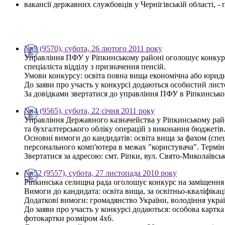
вакансії державних службовців у Чернігівській області, 
№ 9 (9570), субота, 26 лютого 2011 року
Управління ПФУ у Ріпкинському районі оголошує конкурс 
спеціаліста відділу з призначення пенсій.
Умови конкурсу: освіта повна вища економічна або юриди
До заяви про участь у конкурсі додаються особистий листо
За довідками звертатися до управління ПФУ в Ріпкинському
№ 4 (9565), субота, 22 січня 2011 року
Управління Державного казначейства у Ріпкинському район
та бухгалтерського обліку операцій з виконання бюджетів
Основні вимоги до кандидатів: освіта вища за фахом (спец
персонального комп'ютера в межах "користувача". Термін
Звертатися за адресою: смт. Ріпки, вул. Свято-Миколаївськ
№ 52 (9557), субота, 27 листопада 2010 року
Ріпкинська селищна рада оголошує конкурс на заміщення 
Вимоги до кандидата: освіта вища, за освітньо-кваліфікац
Додаткові вимоги: громадянство України, володіння укра
До заяви про участь у конкурсі додаються: особова картка 
фотокартки розміром 4х6.