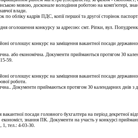
нською мовою, досконале володіння роботою на комп'ютері, знан
навчої влади.
к по обліку кадрів ПДС, копії першої та другої сторінок паспорт
я оголошення конкурсу за адресою: смт. Ріпки, вул. Попудренка, 
оні оголошує конкурс на заміщення вакантної посади державног
ична. або економічна. Документи приймаються протягом 30 календ
15-59.
йоні оголошує конкурс на заміщення вакантної посади державног
рової роботи.
ична.. Документи приймаються протягом 30 календарних днів з дн
 вакантної посади головного бухгалтера на період декретної від
, економіст, знання ПК. Документи на участь у конкурсі приймаю
1, тел.: 4-03-30.