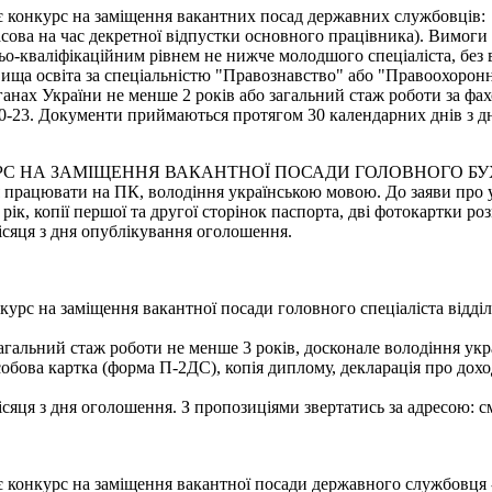
є конкурс на заміщення вакантних посад державних службовців:
часова на час декретної відпустки основного працівника). Вимоги
ьо-кваліфікаційним рівнем не нижче молодшого спеціаліста, без 
ища освіта за спеціальністю "Правознавство" або "Правоохоронна
ганах України не менше 2 років або загальний стаж роботи за фах
2-10-23. Документи приймаються протягом 30 календарних днів з дн
РС НА ЗАМІЩЕННЯ ВАКАНТНОЇ ПОСАДИ ГОЛОВНОГО БУ
ня працювати на ПК, володіння українською мовою. До заяви про 
 рік, копії першої та другої сторінок паспорта, дві фотокартки ро
сяця з дня опублікування оголошення.
урс на заміщення вакантної посади головного спеціаліста відді
 загальний стаж роботи не менше 3 років, досконале володіння ук
обова картка (форма П-2ДС), копія диплому, декларація про доходи
яця з дня оголошення. З пропозиціями звертатись за адресою: смт
є конкурс на заміщення вакантної посади державного службовця 