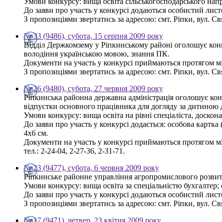
Умови конкурсу: вища освіта сільськогосподарського напр
До заяви про участь у конкурсі додаються особистий листо
З пропозиціями звертатись за адресою: смт. Ріпки, вул. С
№ 33 (9486), субота, 15 серпня 2009 року
Відділ Держкомзему у Ріпкинському районі оголошує конку
володіння українською мовою, знання ПК.
Документи на участь у конкурсі приймаються протягом мі
З пропозиціями звертатись за адресою: смт. Ріпки, вул. Св
№ 26 (9480), субота, 27 червня 2009 року
Ріпкинська районна державна адміністрація оголошує конк
відпустки основного працівника для догляду за дитиною 
Умови конкурсу: вища освіта на рівні спеціаліста, доско
До заяви про участь у конкурсі додається: особова картка
4х6 см.
Документи на участь у конкурсі приймаються протягом міс
тел.: 2-24-04, 2-27-36, 2-31-71.
№ 23 (9477), субота, 6 червня 2009 року
Ріпкинське районне управління агропромислового розвитк
Умови конкурсу: вища освіта за спеціальністю бухгалтер;
До заяви про участь у конкурсі додаються особистий листо
З пропозиціями звертатись за адресою: смт. Ріпки, вул. С
№ 17 (9471), четвер, 23 квітня 2009 року