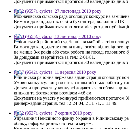
Документи приймаються протягом 30 календарних днів з дн
№ 52 (9557), субота, 27 листопада 2010 року
Мохначівська сільська рада оголошує конкурс на заміщен
Вимоги до кандидатів: освіта бухгалтера, володіння ПК.
Документи приймаються протягом місяця з дня публікації 
№ 50 (9555), субота, 13 листопада 2010 року
Ріпкинський районний суд Чернігівської області оголошу
Вимоги до кандидатів: повна вища освіта відповідного пр
не менше 3-х років або стаж роботи на посаді головного б
За довідками звертайтесь за тел.: 2-01-81.
Документи приймаються протягом 30 календарних днів з д
№ 37 (9542), субота, 11 вересня 2010 року
Ріпкинська районна державна адміністрація оголошує конк
Умови конкурсу: вища освіта, загальний стаж роботи у га
До заяви про участь у конкурсі додаються: особова картка 
книжки та фотокартка розміром 4х6 см.
Документи на участь у конкурсі приймаються протягом 30 
райдержадміністрація, тел.: 2-24-04, 2-31-71, 3-11-49.
№ 32 (9537), субота, 7 серпня 2010 року
Управління Пенсійного фонду України в Ріпкинському рай
обліку, інформаційних систем та мереж.
Вимоги до кандидатів: освіта повна вища, за освітньо-квал