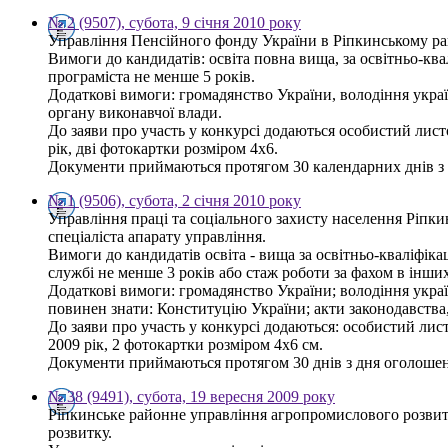
№ 2 (9507), субота, 9 січня 2010 року
Управління Пенсійного фонду України в Ріпкинському рай
Вимоги до кандидатів: освіта повна вища, за освітньо-квал
програміста не менше 5 років.
Додаткові вимоги: громадянство України, володіння украї
органу виконавчої влади.
До заяви про участь у конкурсі додаються особистий листо
рік, дві фотокартки розміром 4х6.
Документи приймаються протягом 30 календарних днів з дн
№ 1 (9506), субота, 2 січня 2010 року
Управління праці та соціального захисту населення Ріпк
спеціаліста апарату управління.
Вимоги до кандидатів освіта - вища за освітньо-кваліфікац
службі не менше 3 років або стаж роботи за фахом в інши
Додаткові вимоги: громадянство України; володіння укр
повинен знати: Конституцію України; акти законодавства,
До заяви про участь у конкурсі додаються: особистий лист
2009 рік, 2 фотокартки розміром 4х6 см.
Документи приймаються протягом 30 днів з дня оголошення
№ 38 (9491), субота, 19 вересня 2009 року
Ріпкинське районне управління агропромислового розвит
розвитку.