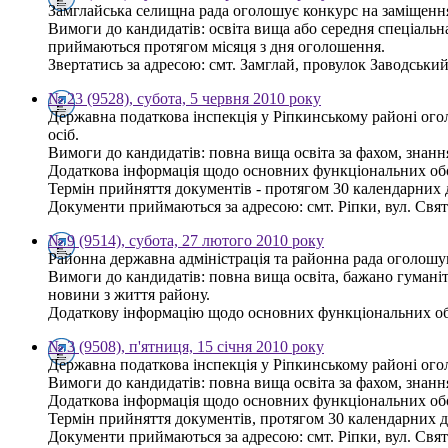
Замглайська селищна рада оголошує конкурс на заміщення
Вимоги до кандидатів: освіта вища або середня спеціальна
приймаються протягом місяця з дня оголошення.
Звертатись за адресою: смт. Замглай, провулок Заводський, 
№ 23 (9528), субота, 5 червня 2010 року
Державна податкова інспекція у Ріпкинському районі ог
осіб.
Вимоги до кандидатів: повна вища освіта за фахом, знанн
Додаткова інформація щодо основних функціональних обов'
Термін прийняття документів - протягом 30 календарних 
Документи приймаються за адресою: смт. Ріпки, вул. Свято-
№ 9 (9514), субота, 27 лютого 2010 року
Районна державна адміністрація та районна рада оголошу
Вимоги до кандидатів: повна вища освіта, бажано гуманіт
новини з життя району.
Додаткову інформацію щодо основних функціональних обов
№ 3 (9508), п'ятниця, 15 січня 2010 року
Державна податкова інспекція у Ріпкинському районі ого
Вимоги до кандидатів: повна вища освіта за фахом, знанн
Додаткова інформація щодо основних функціональних обов'
Термін прийняття документів, протягом 30 календарних д
Документи приймаються за адресою: смт. Ріпки, вул. Свято-