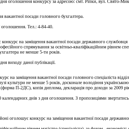
я оголошення конкурсу за адресою: смт. Ріпки, вул. Свято-Микол
ня вакантної посади головного бухгалтера.
оголошення. Тел.: 4-84-40.
є конкурс на заміщення вакантної посади державного службовця 
офесійного спрямування за освітньо-кваліфікаційним рівнем спец
ухгалтера не менше 5-ти років.
ня виходу даної публікації.
урс на заміщення вакантної посади головного спеціаліста відділ
лузі культури не менше 5 років, досконале володіння українською
(форма П-2ДС), копія диплома, декларація про доходи за 2009 рік,
календарних днів з дня оголошення. З пропозиціями звертатись з
оні оголошує конкурс на заміщення вакантної посади державного
іфікаційним рівнем магістра (спеціаліста), за фахом - економіст; 