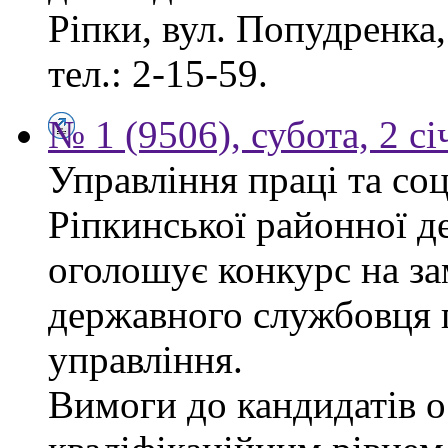
Ріпки, вул. Попудренка,
тел.: 2-15-59.
№ 1 (9506), субота, 2 с
Управління праці та со
Ріпкинської районної д
оголошує конкурс на за
державного службовця г
управління.
Вимоги до кандидатів ос