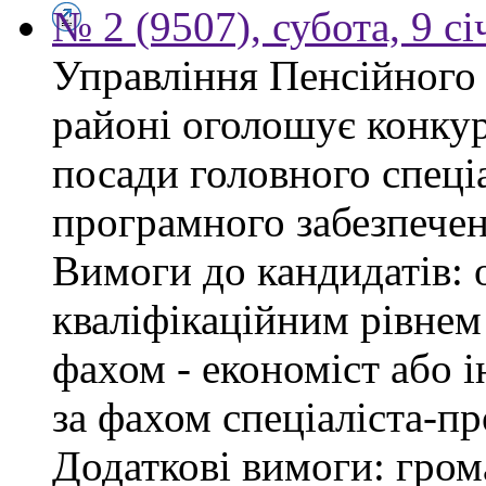
№ 2 (9507), субота, 9 с
Управління Пенсійного
районі оголошує конкур
посади головного спеціа
програмного забезпечен
Вимоги до кандидатів: о
кваліфікаційним рівнем 
фахом - економіст або 
за фахом спеціаліста-пр
Додаткові вимоги: гром