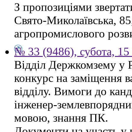
З пропозиціями звертати
Свято-Миколаївська, 85
агропромислового розви
№ 33 (9486), субота, 15
Відділ Держкомзему у 
конкурс на заміщення в
відділу. Вимоги до канд
інженер-землевпорядни
мовою, знання ПК.
Документи на участь у