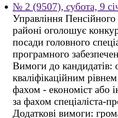
№ 2 (9507), субота, 9 с
Управління Пенсійного
районі оголошує конкур
посади головного спеціа
програмного забезпечен
Вимоги до кандидатів: о
кваліфікаційним рівнем 
фахом - економіст або 
за фахом спеціаліста-пр
Додаткові вимоги: гром