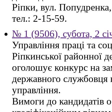
Ріпки, вул. Попудренка,
тел.: 2-15-59.
№ 1 (9506), субота, 2 с
Управління праці та со
Ріпкинської районної д
оголошує конкурс на за
державного службовця г
управління.
Вимоги до кандидатів ос