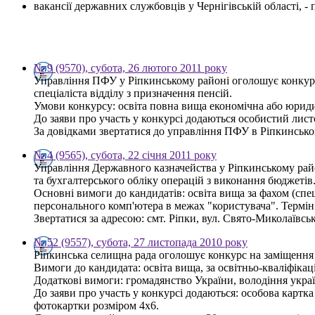
вакансії державних службовців у Чернігівській області, 
№ 9 (9570), субота, 26 лютого 2011 року
Управління ПФУ у Ріпкинському районі оголошує конкурс 
спеціаліста відділу з призначення пенсій.
Умови конкурсу: освіта повна вища економічна або юриди
До заяви про участь у конкурсі додаються особистий листо
За довідками звертатися до управління ПФУ в Ріпкинському
№ 4 (9565), субота, 22 січня 2011 року
Управління Державного казначейства у Ріпкинському район
та бухгалтерського обліку операцій з виконання бюджетів
Основні вимоги до кандидатів: освіта вища за фахом (спец
персонального комп'ютера в межах "користувача". Термін
Звертатися за адресою: смт. Ріпки, вул. Свято-Миколаївськ
№ 52 (9557), субота, 27 листопада 2010 року
Ріпкинська селищна рада оголошує конкурс на заміщення 
Вимоги до кандидата: освіта вища, за освітньо-кваліфікац
Додаткові вимоги: громадянство України, володіння укра
До заяви про участь у конкурсі додаються: особова картка 
фотокартки розміром 4х6.