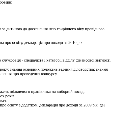
бовців:
у за дитиною до досягнення нею трирічного віку провідного
а про освіту, декларація про доходи за 2010 рік.
жбовця - спеціаліста І категорії відділу фінансової звітності
1 року; знання основних положень ведення діловодства; знання
ошення про проведення конкурсу.
жень звільненого працівника на виборній посаді.
ох років.
вача.
ро освіту з додатком, декларація про доходи за 2009 рік, дві