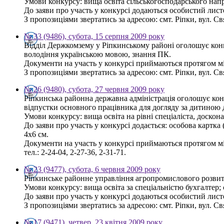
Умови конкурсу: вища освіта сільськогосподарського напр
До заяви про участь у конкурсі додаються особистий листо
З пропозиціями звертатись за адресою: смт. Ріпки, вул. С
№ 33 (9486), субота, 15 серпня 2009 року
Відділ Держкомзему у Ріпкинському районі оголошує конку
володіння українською мовою, знання ПК.
Документи на участь у конкурсі приймаються протягом мі
З пропозиціями звертатись за адресою: смт. Ріпки, вул. Св
№ 26 (9480), субота, 27 червня 2009 року
Ріпкинська районна державна адміністрація оголошує конк
відпустки основного працівника для догляду за дитиною 
Умови конкурсу: вища освіта на рівні спеціаліста, доско
До заяви про участь у конкурсі додається: особова картка
4х6 см.
Документи на участь у конкурсі приймаються протягом міс
тел.: 2-24-04, 2-27-36, 2-31-71.
№ 23 (9477), субота, 6 червня 2009 року
Ріпкинське районне управління агропромислового розвитк
Умови конкурсу: вища освіта за спеціальністю бухгалтер;
До заяви про участь у конкурсі додаються особистий листо
З пропозиціями звертатись за адресою: смт. Ріпки, вул. С
№ 17 (9471), четвер, 23 квітня 2009 року