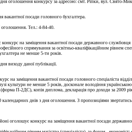
я оголошення конкурсу за адресою: смт. Ріпки, вул. Свято-Микол
ня вакантної посади головного бухгалтера.
оголошення. Тел.: 4-84-40.
є конкурс на заміщення вакантної посади державного службовця 
офесійного спрямування за освітньо-кваліфікаційним рівнем спец
ухгалтера не менше 5-ти років.
ня виходу даної публікації.
урс на заміщення вакантної посади головного спеціаліста відділ
лузі культури не менше 5 років, досконале володіння українською
(форма П-2ДС), копія диплома, декларація про доходи за 2009 рік,
календарних днів з дня оголошення. З пропозиціями звертатись з
оні оголошує конкурс на заміщення вакантної посади державного
іфікаційним рівнем магістра (спеціаліста), за фахом - економіст; 