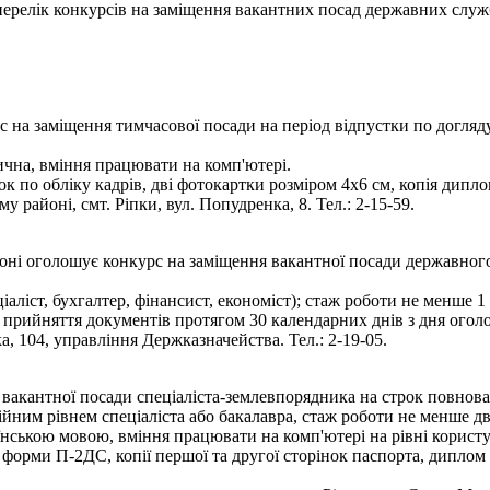
- перелік конкурсів на заміщення вакантних посад державних служ
на заміщення тимчасової посади на період відпустки по догляд
чна, вміння працювати на комп'ютері.
к по обліку кадрів, дві фотокартки розміром 4х6 см, копія диплом
 районі, смт. Ріпки, вул. Попудренка, 8. Тел.: 2-15-59.
і оголошує конкурс на заміщення вакантної посади державного слу
.
іаліст, бухгалтер, фінансист, економіст); стаж роботи не менше 
 прийняття документів протягом 30 календарних днів з дня огол
а, 104, управління Держказначейства. Тел.: 2-19-05.
вакантної посади спеціаліста-землевпорядника на строк повнова
ійним рівнем спеціаліста або бакалавра, стаж роботи не менше дв
їнською мовою, вміння працювати на комп'ютері на рівні користу
форми П-2ДС, копії першої та другої сторінок паспорта, диплом п