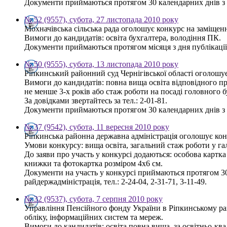
Документи приймаються протягом 30 календарних днів з дн
№ 52 (9557), субота, 27 листопада 2010 року
Мохначівська сільська рада оголошує конкурс на заміщен
Вимоги до кандидатів: освіта бухгалтера, володіння ПК.
Документи приймаються протягом місяця з дня публікації 
№ 50 (9555), субота, 13 листопада 2010 року
Ріпкинський районний суд Чернігівської області оголошу
Вимоги до кандидатів: повна вища освіта відповідного пр
не менше 3-х років або стаж роботи на посаді головного б
За довідками звертайтесь за тел.: 2-01-81.
Документи приймаються протягом 30 календарних днів з д
№ 37 (9542), субота, 11 вересня 2010 року
Ріпкинська районна державна адміністрація оголошує конк
Умови конкурсу: вища освіта, загальний стаж роботи у га
До заяви про участь у конкурсі додаються: особова картка 
книжки та фотокартка розміром 4х6 см.
Документи на участь у конкурсі приймаються протягом 30 
райдержадміністрація, тел.: 2-24-04, 2-31-71, 3-11-49.
№ 32 (9537), субота, 7 серпня 2010 року
Управління Пенсійного фонду України в Ріпкинському рай
обліку, інформаційних систем та мереж.
Вимоги до кандидатів: освіта повна вища, за освітньо-квал