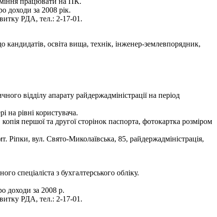
 уміння працювати на ПК.
о доходи за 2008 рік.
итку РДА, тел.: 2-17-01.
о кандидатів, освіта вища, технік, інженер-землевпорядник,
чного відділу апарату райдержадміністрації на період
і на рівні користувача.
, копія першої та другої сторінок паспорта, фотокартка розміром
. Ріпки, вул. Свято-Миколаївська, 85, райдержадміністрація,
го спеціаліста з бухгалтерського обліку.
о доходи за 2008 р.
итку РДА, тел.: 2-17-01.