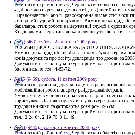
Ріпкинський районний суд Чернігівської області оголошу
- дві посади секретаря судових засідань (постійна та тим
"Правознавство" або "Правоохоронна діяльність" з освітн
- Старший судовий розпорядник. Вимоги до кандидатів: в
бакалавра, стаж роботи на державній службі в судових ор
За довідками звертатися до канцелярії суду або за тел.: 
№ 9 (9463), субота, 28 лютого 2009 року
ГОЛУБИЦЬКА СІЛЬСЬКА РАДА ОГОЛОШУЄ КОНКУ
Вимоги до кандидатів: освіта за фахом - бухгалтер, вмін
копія документа про освіту, декларація про доходи за 2008
Документи на участь у конкурсі приймаються протягом мі
Звертатись по тел.: 4-63-72.
№ 15 (9469), субота, 11 квітня 2009 року
Ріпкинська районна державна адміністрація оголошує конк
мобілізаційної роботи апарату райдержадміністрації.
Умови конкурсу: повна вища освіта на рівні спеціаліста,
користувача. До заяви про участь у конкурсі додаються: ос
трудової книжки та фотокартка розміром 4х6 см.
Документи на участь у конкурсі приймаються протягом міс
тел.: 2-24-04, 2-19-76, 3-11-49.
№ 43 (9445), субота, 25 жовтня 2008 року
Ріпкинський районний суд Чернігівської області оголошу