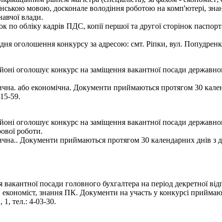
нською мовою, досконале володіння роботою на комп'ютері, знан
навчої влади.
к по обліку кадрів ПДС, копії першої та другої сторінок паспорт
я оголошення конкурсу за адресою: смт. Ріпки, вул. Попудренка, 
оні оголошує конкурс на заміщення вакантної посади державног
ична. або економічна. Документи приймаються протягом 30 календ
15-59.
йоні оголошує конкурс на заміщення вакантної посади державног
рової роботи.
ична.. Документи приймаються протягом 30 календарних днів з дн
 вакантної посади головного бухгалтера на період декретної від
, економіст, знання ПК. Документи на участь у конкурсі приймаю
1, тел.: 4-03-30.