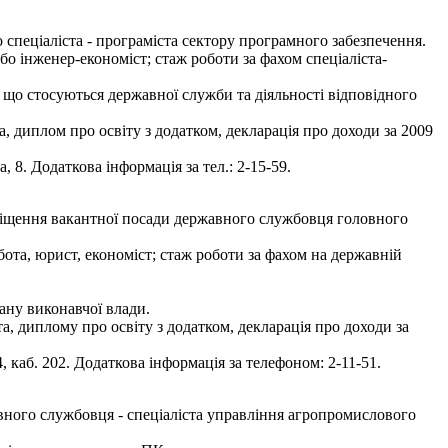
спеціаліста - програміста сектору програмного забезпечення.
або інженер-економіст; стаж роботи за фахом спеціаліста-
 що стосуються державної служби та діяльності відповідного
а, диплом про освіту з додатком, декларація про доходи за 2009
8. Додаткова інформація за тел.: 2-15-59.
аміщення вакантної посади державного службовця головного
обота, юрист, економіст; стаж роботи за фахом на державній
ану виконавчої влади.
а, диплому про освіту з додатком, декларація про доходи за
 каб. 202. Додаткова інформація за телефоном: 2-11-51.
ного службовця - спеціаліста управління агропромислового