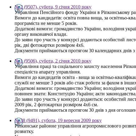
№ 2 (9507), субота, 9 січня 2010 року
Управління Пенсійного фонду України в Ріпкинському рай
Вимоги до кандидатів: освіта повна вища, за освітньо-квал
програміста не менше 5 років.
Додаткові вимоги: громадянство України, володіння украї
органу виконавчої влади.
До заяви про участь у конкурсі додаються особистий листо
рік, дві фотокартки розміром 4х6.
Документи приймаються протягом 30 календарних днів з дн
№ 1 (9506), субота, 2 січня 2010 року
Управління праці та соціального захисту населення Ріпк
спеціаліста апарату управління.
Вимоги до кандидатів освіта - вища за освітньо-кваліфікац
службі не менше 3 років або стаж роботи за фахом в інши
Додаткові вимоги: громадянство України; володіння укр
повинен знати: Конституцію України; акти законодавства,
До заяви про участь у конкурсі додаються: особистий лист
2009 рік, 2 фотокартки розміром 4х6 см.
Документи приймаються протягом 30 днів з дня оголошення
№ 38 (9491), субота, 19 вересня 2009 року
Ріпкинське районне управління агропромислового розвит
розвитку.