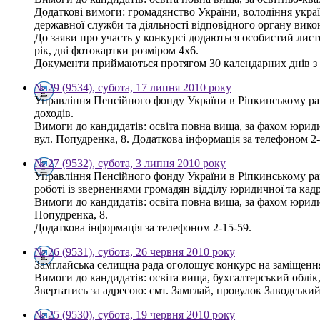
Додаткові вимоги: громадянство України, володіння украї
державної служби та діяльності відповідного органу вико
До заяви про участь у конкурсі додаються особистий листо
рік, дві фотокартки розміром 4х6.
Документи приймаються протягом 30 календарних днів з дн
№ 29 (9534), субота, 17 липня 2010 року
Управління Пенсійного фонду України в Ріпкинському рай
доходів.
Вимоги до кандидатів: освіта повна вища, за фахом юрид
вул. Попудренка, 8. Додаткова інформація за телефоном 2-
№ 27 (9532), субота, 3 липня 2010 року
Управління Пенсійного фонду України в Ріпкинському ра
роботі із зверненнями громадян відділу юридичної та кад
Вимоги до кандидатів: освіта повна вища, за фахом юрид
Попудренка, 8.
Додаткова інформація за телефоном 2-15-59.
№ 26 (9531), субота, 26 червня 2010 року
Замглайська селищна рада оголошує конкурс на заміщення
Вимоги до кандидатів: освіта вища, бухгалтерський облік
Звертатись за адресою: смт. Замглай, провулок Заводський, 
№ 25 (9530), субота, 19 червня 2010 року