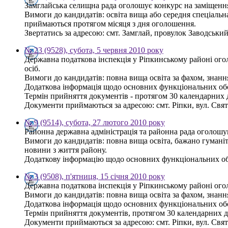
Замглайська селищна рада оголошує конкурс на заміщення
Вимоги до кандидатів: освіта вища або середня спеціальна
приймаються протягом місяця з дня оголошення.
Звертатись за адресою: смт. Замглай, провулок Заводський, 
№ 23 (9528), субота, 5 червня 2010 року
Державна податкова інспекція у Ріпкинському районі ог
осіб.
Вимоги до кандидатів: повна вища освіта за фахом, знанн
Додаткова інформація щодо основних функціональних обов'
Термін прийняття документів - протягом 30 календарних 
Документи приймаються за адресою: смт. Ріпки, вул. Свято-
№ 9 (9514), субота, 27 лютого 2010 року
Районна державна адміністрація та районна рада оголошу
Вимоги до кандидатів: повна вища освіта, бажано гуманіт
новини з життя району.
Додаткову інформацію щодо основних функціональних обов
№ 3 (9508), п'ятниця, 15 січня 2010 року
Державна податкова інспекція у Ріпкинському районі ого
Вимоги до кандидатів: повна вища освіта за фахом, знанн
Додаткова інформація щодо основних функціональних обов'
Термін прийняття документів, протягом 30 календарних д
Документи приймаються за адресою: смт. Ріпки, вул. Свято-