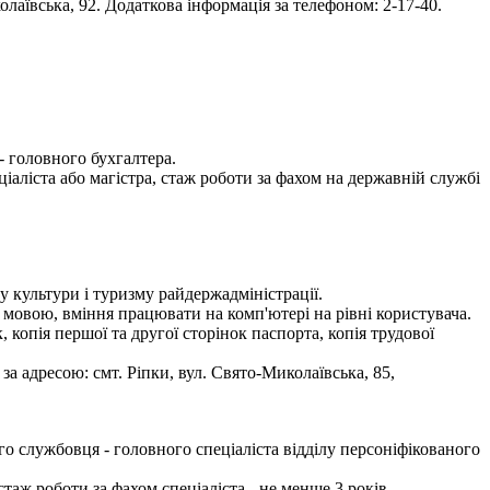
аївська, 92. Додаткова інформація за телефоном: 2-17-40.
- головного бухгалтера.
іаліста або магістра, стаж роботи за фахом на державній службі
у культури і туризму райдержадміністрації.
 мовою, вміння працювати на комп'ютері на рівні користувача.
 копія першої та другої сторінок паспорта, копія трудової
а адресою: смт. Ріпки, вул. Свято-Миколаївська, 85,
 службовця - головного спеціаліста відділу персоніфікованого
стаж роботи за фахом спеціаліста - не менше 3 років.