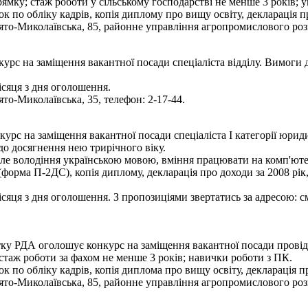
ямку; стаж роботи у сільському господарстві не менше 3 років;
к по обліку кадрів, копія диплому про вищу освіту, декларація пр
вято-Миколаївська, 85, районне управління агропромислового розв
рс на заміщення вакантної посади спеціаліста відділу. Вимоги д
сяця з дня оголошення.
ято-Миколаївська, 35, телефон: 2-17-44.
урс на заміщення вакантної посади спеціаліста І категорії юриди
до досягнення нею трирічного віку.
нале володіння українською мовою, вміння працювати на комп'ютер
 (форма П-2ДС), копія диплому, декларація про доходи за 2008 рік
яця з дня оголошення. З пропозиціями звертатись за адресою: смт
у РДА оголошує конкурс на заміщення вакантної посади провідно
 стаж роботи за фахом не менше 3 років; навички роботи з ПК.
к по обліку кадрів, копія диплома про вищу освіту, декларація пр
вято-Миколаївська, 85, районне управління агропромислового розв