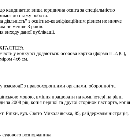
 до кандидатів: вища юридична освіта за спеціальністю
вимог до стажу роботи.
 діяльність" з освітньо-кваліфікаційним рівнем не нижче
ом не менше 3 років.
я виходу даної публікації.
ХГАЛТЕРА
участь у конкурсі додаються: особова картка (форма П-2ДС),
зміром 4х6 см.
лу взаємодії з правоохоронними органами, оборонної та
раїнською мовою, вміння працювати на комп'ютері на рівні
 за 2008 рік, копія першої та другої сторінок паспорта, копія
. Ріпки, вул. Свято-Миколаївська, 85, райдержадміністрація,
- судового розпорядника.