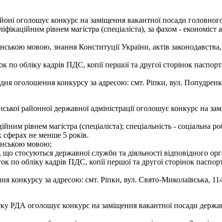
оні оголошує конкурс на заміщення вакантної посади головного 
іфікаційним рівнем магістра (спеціаліста), за фахом - економіст 
нською мовою, знання Конституції України, актів законодавства,
к по обліку кадрів ПДС, копії першої та другої сторінок паспорт
я оголошення конкурсу за адресою: смт. Ріпки, вул. Попудренка, 
инської районної державної адміністрації оголошує конкурс на з
ійним рівнем магістра (спеціаліста); спеціальність - соціальна р
х сферах не менше 5 років.
аїнською мовою;
 що стосуються державної служби та діяльності відповідного орг
ок по обліку кадрів ПДС, копії першої та другої сторінок паспорт
 конкурсу за адресою: смт. Ріпки, вул. Свято-Миколаївська, 114,
ку РДА оголошує конкурс на заміщення вакантної посади держав