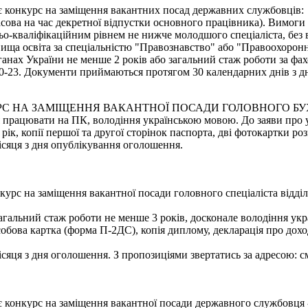
є конкурс на заміщення вакантних посад державних службовців:
часова на час декретної відпустки основного працівника). Вимоги
ьо-кваліфікаційним рівнем не нижче молодшого спеціаліста, без 
ища освіта за спеціальністю "Правознавство" або "Правоохоронна
ганах України не менше 2 років або загальний стаж роботи за фах
2-10-23. Документи приймаються протягом 30 календарних днів з дн
РС НА ЗАМІЩЕННЯ ВАКАНТНОЇ ПОСАДИ ГОЛОВНОГО БУ
ня працювати на ПК, володіння українською мовою. До заяви про 
 рік, копії першої та другої сторінок паспорта, дві фотокартки ро
сяця з дня опублікування оголошення.
урс на заміщення вакантної посади головного спеціаліста відді
 загальний стаж роботи не менше 3 років, досконале володіння ук
обова картка (форма П-2ДС), копія диплому, декларація про доходи
яця з дня оголошення. З пропозиціями звертатись за адресою: смт
є конкурс на заміщення вакантної посади державного службовця 