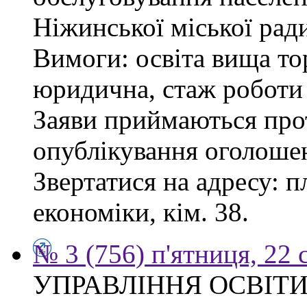
Ніжинської міської рад
Вимоги: освіта вища то
юридична, стаж роботи 
Заяви приймаються прот
опублікування оголоше
Звертатися на адресу: п
економіки, кім. 38.
№ 3 (756) п'ятниця, 22 
УПРАВЛІННЯ ОСВІТИ