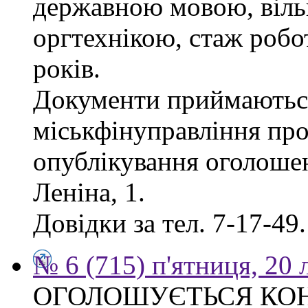
державною мовою, віль
оргтехнікою, стаж робо
років.
Документи приймаються
міськфінуправління про
опублікування оголошен
Леніна, 1.
Довідки за тел. 7-17-49.
№ 6 (715) п'ятниця, 20
ОГОЛОШУЄТЬСЯ КО