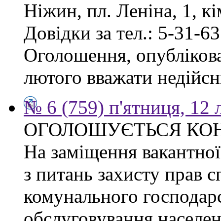
Ніжин, пл. Леніна, 1, кі
Довідки за тел.: 5-31-63
Оголошення, опублікован
лютого вважати недійсн
№ 6 (759) п'ятниця, 12
ОГОЛОШУЄТЬСЯ КО
На заміщення вакантної 
з питань захисту прав сп
комунального господарс
обслуговування населен