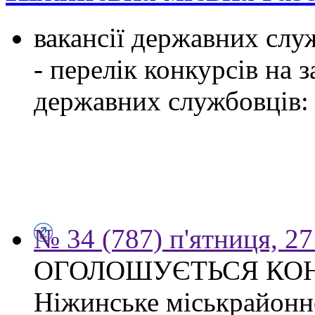
вакансії державних служ
- перелік конкурсів на
державних службовців:
№ 34 (787) п'ятниця, 2
ОГОЛОШУЄТЬСЯ КО
Ніжинське міськрайонн