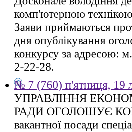
Досконале володіння д
комп'ютерною технікою
Заяви приймаються прот
дня опублікування ого
конкурсу за адресою: м.
2-22-28.
№ 7 (760) п'ятниця, 19
УПРАВЛІННЯ ЕКОНО
РАДИ ОГОЛОШУЄ КОН
вакантної посади спеціал