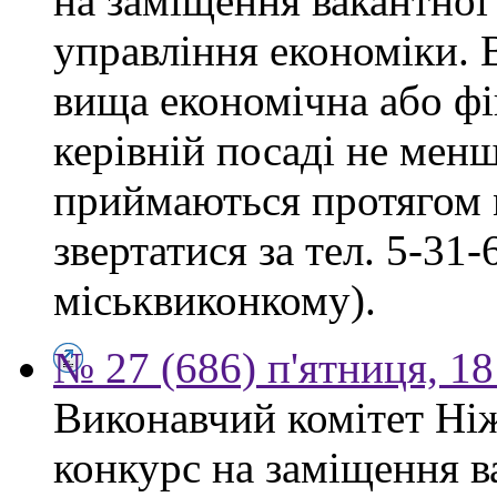
на заміщення вакантної
управління економіки. 
вища економічна або фі
керівній посаді не мен
приймаються протягом м
звертатися за тел. 5-31
міськвиконкому).
№ 27 (686) п'ятниця, 1
Виконавчий комітет Ніж
конкурс на заміщення в