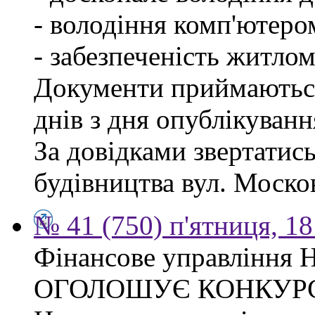
- володіння комп'ютеро
- забезпеченість житлом
Документи приймаються
днів з дня опублікуван
За довідками звертатис
будівництва вул. Москов
№ 41 (750) п'ятниця, 1
Фінансове управління Н
ОГОЛОШУЄ КОНКУР