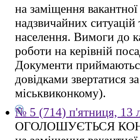
на заміщення вакантної
надзвичайних ситуацій 
населення. Вимоги до к
роботи на керівній поса
Документи приймаються
довідками звертатися за
міськвиконкому).
№ 5 (714) п'ятниця, 13
ОГОЛОШУЄТЬСЯ КО