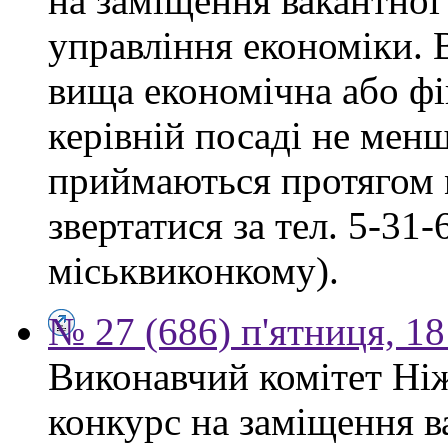
на заміщення вакантної
управління економіки. 
вища економічна або фі
керівній посаді не мен
приймаються протягом м
звертатися за тел. 5-31
міськвиконкому).
№ 27 (686) п'ятниця, 1
Виконавчий комітет Ніж
конкурс на заміщення в