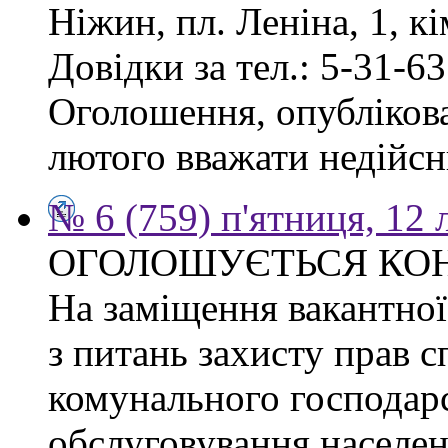
Ніжин, пл. Леніна, 1, кі
Довідки за тел.: 5-31-63
Оголошення, опублікован
лютого вважати недійсн
№ 6 (759) п'ятниця, 12
ОГОЛОШУЄТЬСЯ КО
На заміщення вакантної 
з питань захисту прав сп
комунального господарс
обслуговування населен