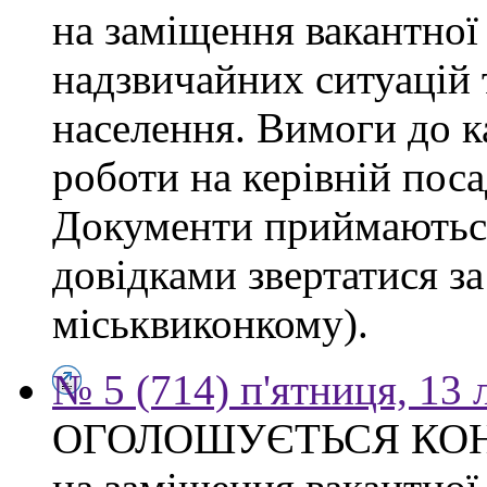
на заміщення вакантної
надзвичайних ситуацій 
населення. Вимоги до к
роботи на керівній поса
Документи приймаються
довідками звертатися за
міськвиконкому).
№ 5 (714) п'ятниця, 13
ОГОЛОШУЄТЬСЯ КО