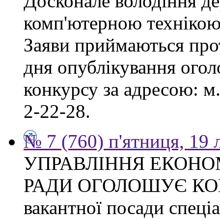
Досконале володіння д
комп'ютерною технікою
Заяви приймаються прот
дня опублікування ого
конкурсу за адресою: м.
2-22-28.
№ 7 (760) п'ятниця, 19
УПРАВЛІННЯ ЕКОНО
РАДИ ОГОЛОШУЄ КОН
вакантної посади спеціал