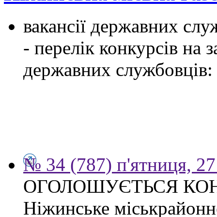
вакансії державних служ
- перелік конкурсів на
державних службовців:
№ 34 (787) п'ятниця, 2
ОГОЛОШУЄТЬСЯ КО
Ніжинське міськрайонн