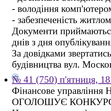
- володіння комп'ютеро
- забезпеченість житлом
Документи приймаються
днів з дня опублікуван
За довідками звертатис
будівництва вул. Москов
№ 41 (750) п'ятниця, 1
Фінансове управління Н
ОГОЛОШУЄ КОНКУР