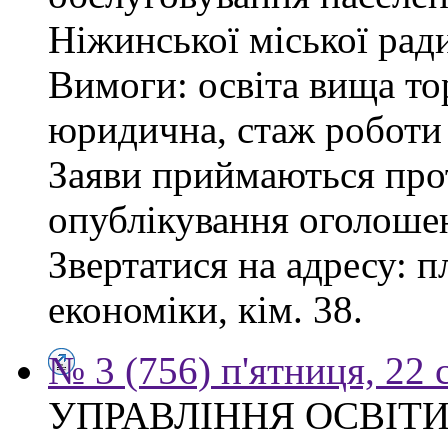
Ніжинської міської рад
Вимоги: освіта вища то
юридична, стаж роботи 
Заяви приймаються прот
опублікування оголоше
Звертатися на адресу: п
економіки, кім. 38.
№ 3 (756) п'ятниця, 22 
УПРАВЛІННЯ ОСВІТИ