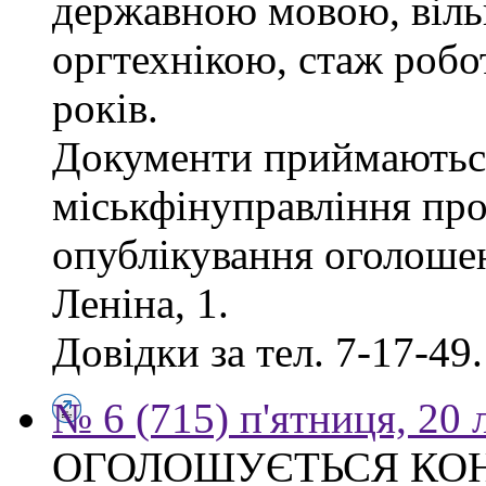
державною мовою, віль
оргтехнікою, стаж робо
років.
Документи приймаються
міськфінуправління про
опублікування оголошен
Леніна, 1.
Довідки за тел. 7-17-49.
№ 6 (715) п'ятниця, 20
ОГОЛОШУЄТЬСЯ КО