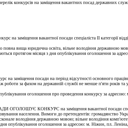
- перелік конкурсів на заміщення вакантних посад державних служ
урс на заміщення вакантної посади спеціаліста ІІ категорії ві
бо повна вища юридична освіта, вільне володіння державною мов
ються протягом місяця з дня опублікування оголошення за адресо
рс на заміщення посади на період відсутності основного працівни
ж роботи за фахом на державній службі не менше п'яти років та у
ублікування оголошення про проведення конкурсу за адресою: м. 
ОШУЄ КОНКУРС на заміщення вакантної посади спеціаліста 
говування населення. Вимоги до претендентів: громадянство Укр
 досконале володіння державною мовою; вільне володіння комп'юте
я опублікування оголошення за адресою: м. Ніжин, пл. Леніна, 1