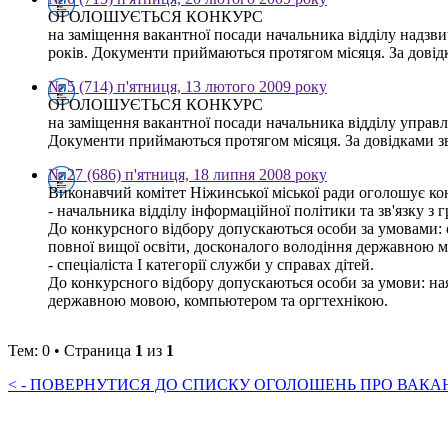
ОГОЛОШУЄТЬСЯ КОНКУРС
на заміщення вакантної посади начальника відділу надзви
років. Документи приймаються протягом місяця. За довідк
№ 5 (714) п'ятниця, 13 лютого 2009 року
ОГОЛОШУЄТЬСЯ КОНКУРС
на заміщення вакантної посади начальника відділу управл
Документи приймаються протягом місяця. За довідками зве
№ 27 (686) п'ятниця, 18 липня 2008 року
Виконавчий комітет Ніжинської міської ради оголошує ко
- начальника відділу інформаційної політики та зв'язку з 
До конкурсного відбору допускаються особи за умовами: 
повної вищої освіти, досконалого володіння державною м
- спеціаліста І категорії служби у справах дітей.
До конкурсного відбору допускаються особи за умови: ная
державною мовою, компьютером та оргтехнікою.
Тем: 0 • Страница
1
из
1
< - ПОВЕРНУТИСЯ ДО СПИСКУ ОГОЛОШЕНЬ ПРО ВАКАНС