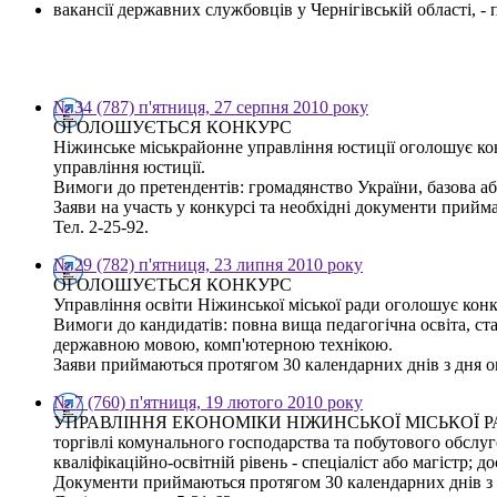
вакансії державних службовців у Чернігівській області, 
№ 34 (787) п'ятниця, 27 серпня 2010 року
ОГОЛОШУЄТЬСЯ КОНКУРС
Ніжинське міськрайонне управління юстиції оголошує конк
управління юстиції.
Вимоги до претендентів: громадянство України, базова а
Заяви на участь у конкурсі та необхідні документи прийма
Тел. 2-25-92.
№ 29 (782) п'ятниця, 23 липня 2010 року
ОГОЛОШУЄТЬСЯ КОНКУРС
Управління освіти Ніжинської міської ради оголошує конку
Вимоги до кандидатів: повна вища педагогічна освіта, ста
державною мовою, комп'ютерною технікою.
Заяви приймаються протягом 30 календарних днів з дня оп
№ 7 (760) п'ятниця, 19 лютого 2010 року
УПРАВЛІННЯ ЕКОНОМІКИ НІЖИНСЬКОЇ МІСЬКОЇ РАДИ ОГОЛ
торгівлі комунального господарства та побутового обслу
кваліфікаційно-освітній рівень - спеціаліст або магістр;
Документи приймаються протягом 30 календарних днів з дн