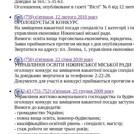
Довідки за тел.: 5-31-63.
Оголошення, опубліковане в газеті "Вісті" № 6 від 12 лю
№ 6 (759) п'ятниця, 12 лютого 2010 року
ОГОЛОШУЄТЬСЯ КОНКУРС
На заміщення вакантної посади спеціаліста 1 категорії з 
управління економіки Ніжинської міської ради.
Вимоги: освіта вища торговельна-економічна, юридична, 
Заяви приймаються протягом місяця з дня опублікування
Звертатися на адресу: пл. Леніна, 1, управління економіки,
№ 3 (756) п'ятниця, 22 січня 2010 року
УПРАВЛІННЯ ОСВІТИ НІЖИНСЬКОЇ МІСЬКОЇ РАДИ
оголошує конкурс на заміщення вакантної посади спеціаліс
За довідками звертатися за телефоном: 2-22-28.
Документи для участі в конкурсі приймаються протягом мі
№ 42-43 (751-752) п'ятниця, 25 грудня 2009 року
Управління житлово-комунального господарства та будівн
оголошує конкурс на заміщення вакантної посади заступ
Вимоги до кандидатів:
- громадянство України;
- повна вища освіта, інженер-будівельник;
- кваліфікаційно-освітній рівень - спеціаліст, магістр;
- стаж роботи не менше трьох років;