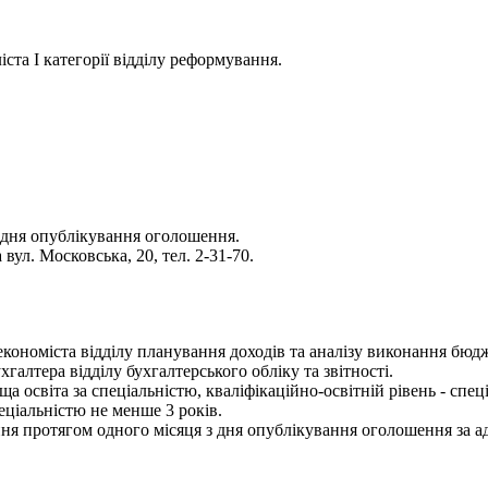
ста І категорії відділу реформування.
 дня опублікування оголошення.
вул. Московська, 20, тел. 2-31-70.
- економіста відділу планування доходів та аналізу виконання бюд
хгалтера відділу бухгалтерського обліку та звітності.
 освіта за спеціальністю, кваліфікаційно-освітній рівень - спец
еціальністю не менше 3 років.
я протягом одного місяця з дня опублікування оголошення за адр