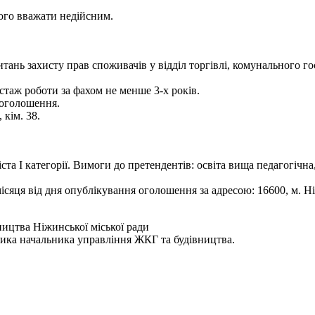
того вважати недійсним.
питань захисту прав споживачів у відділ торгівлі, комунального 
стаж роботи за фахом не менше 3-х років.
 оголошення.
 кім. 38.
та І категорії. Вимоги до претендентів: освіта вища педагогічна
сяця від дня опублікування оголошення за адресою: 16600, м. Ні
ицтва Ніжинської міської ради
ника начальника управління ЖКГ та будівництва.