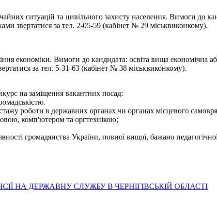
чайних ситуацій та цивільного захисту населення. Вимоги до кан
ами звертатися за тел. 2-05-59 (кабінет № 29 міськвиконкому).
іння економіки. Вимоги до кандидата: освіта вища економічна або
ртатися за тел. 5-31-63 (кабінет № 38 міськвиконкому).
нкурс на заміщення вакантних посад:
громадськістю.
стажу роботи в державних органах чи органах місцевого самовря
овою, комп'ютером та оргтехнікою;
вності громадянства України, повної вищої, бажано педагогічної
ІЇ НА ДЕРЖАВНУ СЛУЖБУ В ЧЕРНІГІВСЬКІЙ ОБЛАСТІ