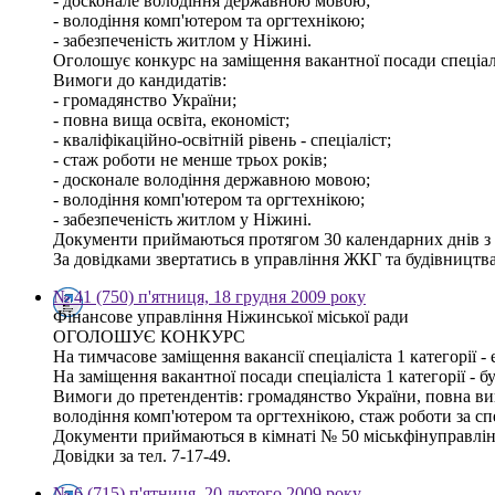
- досконале володіння державною мовою;
- володіння комп'ютером та оргтехнікою;
- забезпеченість житлом у Ніжині.
Оголошує конкурс на заміщення вакантної посади спеціалі
Вимоги до кандидатів:
- громадянство України;
- повна вища освіта, економіст;
- кваліфікаційно-освітній рівень - спеціаліст;
- стаж роботи не менше трьох років;
- досконале володіння державною мовою;
- володіння комп'ютером та оргтехнікою;
- забезпеченість житлом у Ніжині.
Документи приймаються протягом 30 календарних днів з
За довідками звертатись в управління ЖКГ та будівництва 
№ 41 (750) п'ятниця, 18 грудня 2009 року
Фінансове управління Ніжинської міської ради
ОГОЛОШУЄ КОНКУРС
На тимчасове заміщення вакансії спеціаліста 1 категорії 
На заміщення вакантної посади спеціаліста 1 категорії - бу
Вимоги до претендентів: громадянство України, повна вища
володіння комп'ютером та оргтехнікою, стаж роботи за сп
Документи приймаються в кімнаті № 50 міськфінуправлінн
Довідки за тел. 7-17-49.
№ 6 (715) п'ятниця, 20 лютого 2009 року