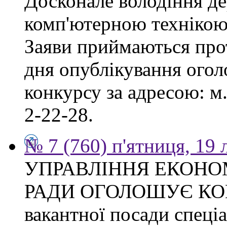
Досконале володіння д
комп'ютерною технікою
Заяви приймаються прот
дня опублікування ого
конкурсу за адресою: м.
2-22-28.
№ 7 (760) п'ятниця, 19
УПРАВЛІННЯ ЕКОНО
РАДИ ОГОЛОШУЄ КОН
вакантної посади спеціал