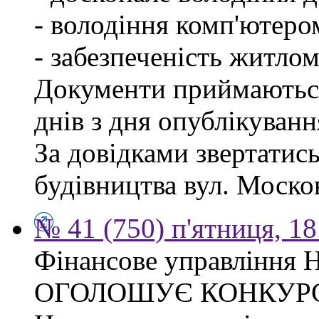
- володіння комп'ютеро
- забезпеченість житлом
Документи приймаються
днів з дня опублікуван
За довідками звертатис
будівництва вул. Москов
№ 41 (750) п'ятниця, 1
Фінансове управління Н
ОГОЛОШУЄ КОНКУР