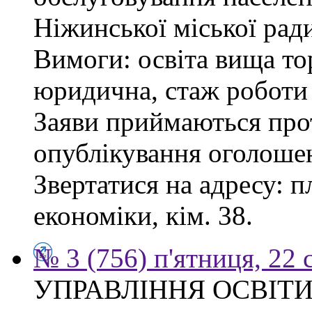
Ніжинської міської рад
Вимоги: освіта вища то
юридична, стаж роботи 
Заяви приймаються прот
опублікування оголоше
Звертатися на адресу: п
економіки, кім. 38.
№ 3 (756) п'ятниця, 22 
УПРАВЛІННЯ ОСВІТИ