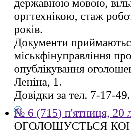
державною мовою, віль
оргтехнікою, стаж робо
років.
Документи приймаються
міськфінуправління про
опублікування оголошен
Леніна, 1.
Довідки за тел. 7-17-49.
№ 6 (715) п'ятниця, 20
ОГОЛОШУЄТЬСЯ КО