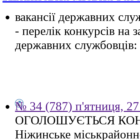
вакансії державних служ
- перелік конкурсів на
державних службовців:
№ 34 (787) п'ятниця, 2
ОГОЛОШУЄТЬСЯ КО
Ніжинське міськрайонн