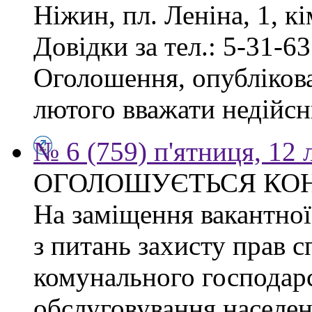
Ніжин, пл. Леніна, 1, кі
Довідки за тел.: 5-31-63
Оголошення, опублікован
лютого вважати недійсн
№ 6 (759) п'ятниця, 12
ОГОЛОШУЄТЬСЯ КО
На заміщення вакантної 
з питань захисту прав сп
комунального господарс
обслуговування населен