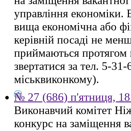
на заміщення вакантної
управління економіки. 
вища економічна або фі
керівній посаді не мен
приймаються протягом м
звертатися за тел. 5-31
міськвиконкому).
№ 27 (686) п'ятниця, 1
Виконавчий комітет Ніж
конкурс на заміщення в