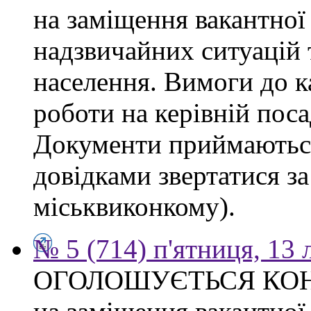
на заміщення вакантної
надзвичайних ситуацій 
населення. Вимоги до к
роботи на керівній поса
Документи приймаються
довідками звертатися за
міськвиконкому).
№ 5 (714) п'ятниця, 13
ОГОЛОШУЄТЬСЯ КО