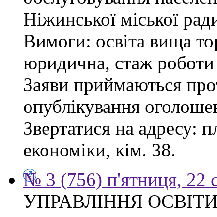
Ніжинської міської рад
Вимоги: освіта вища то
юридична, стаж роботи 
Заяви приймаються прот
опублікування оголоше
Звертатися на адресу: п
економіки, кім. 38.
№ 3 (756) п'ятниця, 22 
УПРАВЛІННЯ ОСВІТИ