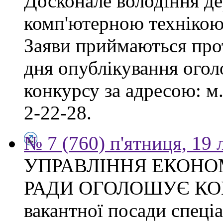
Досконале володіння д
комп'ютерною технікою
Заяви приймаються прот
дня опублікування ого
конкурсу за адресою: м.
2-22-28.
№ 7 (760) п'ятниця, 19
УПРАВЛІННЯ ЕКОНО
РАДИ ОГОЛОШУЄ КОН
вакантної посади спеціал