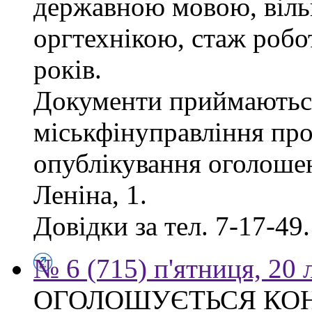
державною мовою, віль
оргтехнікою, стаж робо
років.
Документи приймаються
міськфінуправління про
опублікування оголошен
Леніна, 1.
Довідки за тел. 7-17-49.
№ 6 (715) п'ятниця, 20
ОГОЛОШУЄТЬСЯ КО