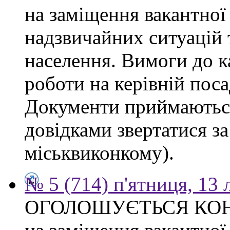
на заміщення вакантної
надзвичайних ситуацій 
населення. Вимоги до к
роботи на керівній поса
Документи приймаються
довідками звертатися за
міськвиконкому).
№ 5 (714) п'ятниця, 13
ОГОЛОШУЄТЬСЯ КО