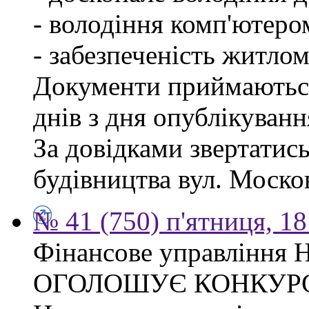
- володіння комп'ютеро
- забезпеченість житлом
Документи приймаються
днів з дня опублікуван
За довідками звертатис
будівництва вул. Москов
№ 41 (750) п'ятниця, 1
Фінансове управління Н
ОГОЛОШУЄ КОНКУР