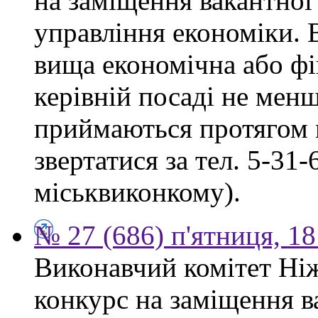
на заміщення вакантної
управління економіки. 
вища економічна або фі
керівній посаді не мен
приймаються протягом м
звертатися за тел. 5-31
міськвиконкому).
№ 27 (686) п'ятниця, 1
Виконавчий комітет Ніж
конкурс на заміщення в