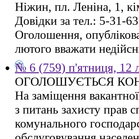
Ніжин, пл. Леніна, 1, кі
Довідки за тел.: 5-31-63
Оголошення, опублікован
лютого вважати недійсн
№ 6 (759) п'ятниця, 12
ОГОЛОШУЄТЬСЯ КО
На заміщення вакантної 
з питань захисту прав сп
комунального господарс
обслуговування населен