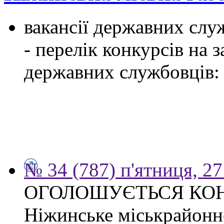
вакансії державних служ
- перелік конкурсів на
державних службовців:
№ 34 (787) п'ятниця, 2
ОГОЛОШУЄТЬСЯ КО
Ніжинське міськрайонн