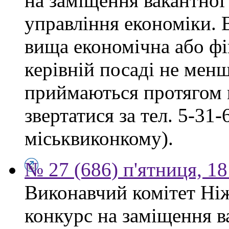
на заміщення вакантної
управління економіки. 
вища економічна або фі
керівній посаді не мен
приймаються протягом м
звертатися за тел. 5-31
міськвиконкому).
№ 27 (686) п'ятниця, 1
Виконавчий комітет Ніж
конкурс на заміщення в