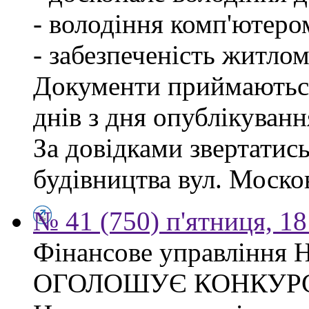
- володіння комп'ютеро
- забезпеченість житлом
Документи приймаються
днів з дня опублікуван
За довідками звертатис
будівництва вул. Москов
№ 41 (750) п'ятниця, 1
Фінансове управління Н
ОГОЛОШУЄ КОНКУР