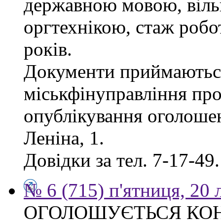
державною мовою, віль
оргтехнікою, стаж робо
років.
Документи приймаються
міськфінуправління про
опублікування оголошен
Леніна, 1.
Довідки за тел. 7-17-49.
№ 6 (715) п'ятниця, 20
ОГОЛОШУЄТЬСЯ КО