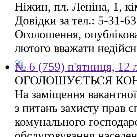
Ніжин, пл. Леніна, 1, кі
Довідки за тел.: 5-31-63
Оголошення, опублікован
лютого вважати недійсн
№ 6 (759) п'ятниця, 12
ОГОЛОШУЄТЬСЯ КО
На заміщення вакантної 
з питань захисту прав сп
комунального господарс
обслуговування населен