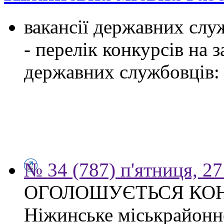
вакансії державних служ
- перелік конкурсів на
державних службовців:
№ 34 (787) п'ятниця, 2
ОГОЛОШУЄТЬСЯ КО
Ніжинське міськрайонн