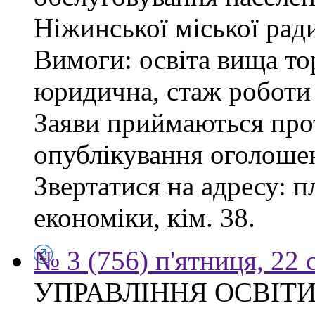
Ніжинської міської рад
Вимоги: освіта вища то
юридична, стаж роботи 
Заяви приймаються прот
опублікування оголоше
Звертатися на адресу: п
економіки, кім. 38.
№ 3 (756) п'ятниця, 22 
УПРАВЛІННЯ ОСВІТИ