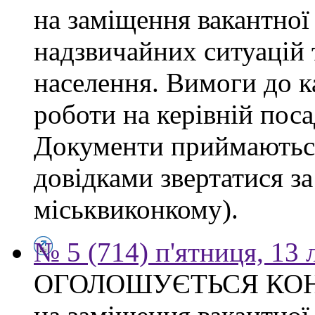
на заміщення вакантної
надзвичайних ситуацій 
населення. Вимоги до к
роботи на керівній поса
Документи приймаються
довідками звертатися за
міськвиконкому).
№ 5 (714) п'ятниця, 13
ОГОЛОШУЄТЬСЯ КО