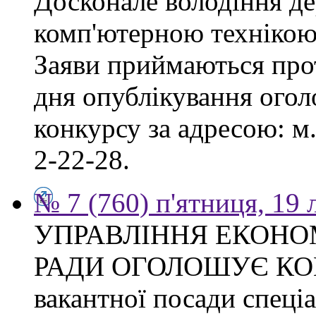
Досконале володіння д
комп'ютерною технікою
Заяви приймаються прот
дня опублікування ого
конкурсу за адресою: м.
2-22-28.
№ 7 (760) п'ятниця, 19
УПРАВЛІННЯ ЕКОНО
РАДИ ОГОЛОШУЄ КОН
вакантної посади спеціал