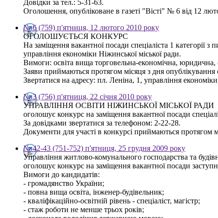
Довідки за тел.: 5-31-63.
Оголошення, опубліковане в газеті "Вісті" № 6 від 12 лю
№ 6 (759) п'ятниця, 12 лютого 2010 року
ОГОЛОШУЄТЬСЯ КОНКУРС
На заміщення вакантної посади спеціаліста 1 категорії з 
управління економіки Ніжинської міської ради.
Вимоги: освіта вища торговельна-економічна, юридична, 
Заяви приймаються протягом місяця з дня опублікування
Звертатися на адресу: пл. Леніна, 1, управління економіки,
№ 3 (756) п'ятниця, 22 січня 2010 року
УПРАВЛІННЯ ОСВІТИ НІЖИНСЬКОЇ МІСЬКОЇ РАДИ
оголошує конкурс на заміщення вакантної посади спеціаліс
За довідками звертатися за телефоном: 2-22-28.
Документи для участі в конкурсі приймаються протягом мі
№ 42-43 (751-752) п'ятниця, 25 грудня 2009 року
Управління житлово-комунального господарства та будівн
оголошує конкурс на заміщення вакантної посади заступ
Вимоги до кандидатів:
- громадянство України;
- повна вища освіта, інженер-будівельник;
- кваліфікаційно-освітній рівень - спеціаліст, магістр;
- стаж роботи не менше трьох років;