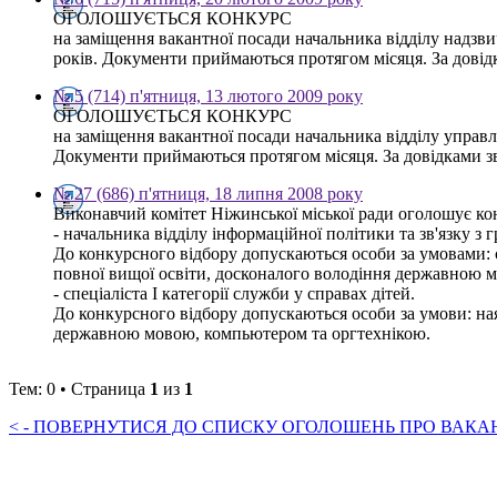
ОГОЛОШУЄТЬСЯ КОНКУРС
на заміщення вакантної посади начальника відділу надзви
років. Документи приймаються протягом місяця. За довідк
№ 5 (714) п'ятниця, 13 лютого 2009 року
ОГОЛОШУЄТЬСЯ КОНКУРС
на заміщення вакантної посади начальника відділу управл
Документи приймаються протягом місяця. За довідками зве
№ 27 (686) п'ятниця, 18 липня 2008 року
Виконавчий комітет Ніжинської міської ради оголошує ко
- начальника відділу інформаційної політики та зв'язку з 
До конкурсного відбору допускаються особи за умовами: 
повної вищої освіти, досконалого володіння державною м
- спеціаліста І категорії служби у справах дітей.
До конкурсного відбору допускаються особи за умови: ная
державною мовою, компьютером та оргтехнікою.
Тем: 0 • Страница
1
из
1
< - ПОВЕРНУТИСЯ ДО СПИСКУ ОГОЛОШЕНЬ ПРО ВАКАНС