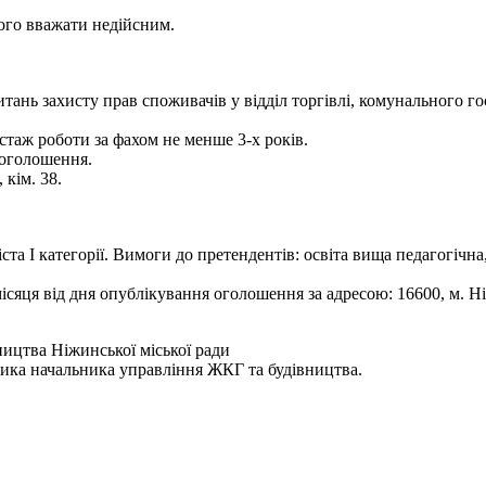
того вважати недійсним.
питань захисту прав споживачів у відділ торгівлі, комунального 
стаж роботи за фахом не менше 3-х років.
 оголошення.
 кім. 38.
та І категорії. Вимоги до претендентів: освіта вища педагогічна
сяця від дня опублікування оголошення за адресою: 16600, м. Ні
ицтва Ніжинської міської ради
ника начальника управління ЖКГ та будівництва.