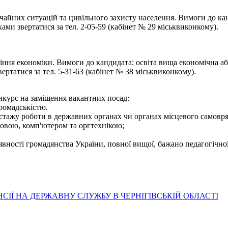
чайних ситуацій та цивільного захисту населення. Вимоги до кан
ами звертатися за тел. 2-05-59 (кабінет № 29 міськвиконкому).
іння економіки. Вимоги до кандидата: освіта вища економічна або
ртатися за тел. 5-31-63 (кабінет № 38 міськвиконкому).
нкурс на заміщення вакантних посад:
громадськістю.
стажу роботи в державних органах чи органах місцевого самовря
овою, комп'ютером та оргтехнікою;
вності громадянства України, повної вищої, бажано педагогічної
ІЇ НА ДЕРЖАВНУ СЛУЖБУ В ЧЕРНІГІВСЬКІЙ ОБЛАСТІ