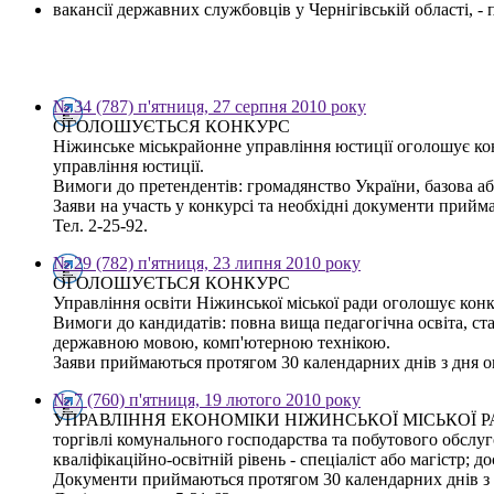
вакансії державних службовців у Чернігівській області, 
№ 34 (787) п'ятниця, 27 серпня 2010 року
ОГОЛОШУЄТЬСЯ КОНКУРС
Ніжинське міськрайонне управління юстиції оголошує конк
управління юстиції.
Вимоги до претендентів: громадянство України, базова а
Заяви на участь у конкурсі та необхідні документи прийма
Тел. 2-25-92.
№ 29 (782) п'ятниця, 23 липня 2010 року
ОГОЛОШУЄТЬСЯ КОНКУРС
Управління освіти Ніжинської міської ради оголошує конку
Вимоги до кандидатів: повна вища педагогічна освіта, ста
державною мовою, комп'ютерною технікою.
Заяви приймаються протягом 30 календарних днів з дня оп
№ 7 (760) п'ятниця, 19 лютого 2010 року
УПРАВЛІННЯ ЕКОНОМІКИ НІЖИНСЬКОЇ МІСЬКОЇ РАДИ ОГОЛ
торгівлі комунального господарства та побутового обслу
кваліфікаційно-освітній рівень - спеціаліст або магістр;
Документи приймаються протягом 30 календарних днів з дн