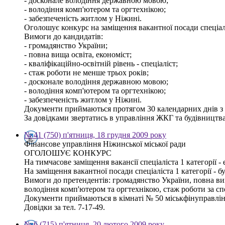
- досконале володіння державною мовою;
- володіння комп'ютером та оргтехнікою;
- забезпеченість житлом у Ніжині.
Оголошує конкурс на заміщення вакантної посади спеціалі
Вимоги до кандидатів:
- громадянство України;
- повна вища освіта, економіст;
- кваліфікаційно-освітній рівень - спеціаліст;
- стаж роботи не менше трьох років;
- досконале володіння державною мовою;
- володіння комп'ютером та оргтехнікою;
- забезпеченість житлом у Ніжині.
Документи приймаються протягом 30 календарних днів з
За довідками звертатись в управління ЖКГ та будівництва 
№ 41 (750) п'ятниця, 18 грудня 2009 року
Фінансове управління Ніжинської міської ради
ОГОЛОШУЄ КОНКУРС
На тимчасове заміщення вакансії спеціаліста 1 категорії 
На заміщення вакантної посади спеціаліста 1 категорії - бу
Вимоги до претендентів: громадянство України, повна вища
володіння комп'ютером та оргтехнікою, стаж роботи за сп
Документи приймаються в кімнаті № 50 міськфінуправлінн
Довідки за тел. 7-17-49.
№ 6 (715) п'ятниця, 20 лютого 2009 року