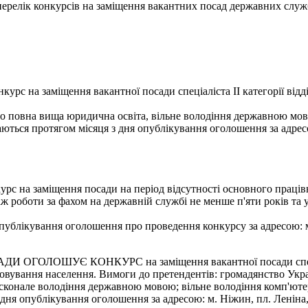
- перелік конкурсів на заміщення вакантних посад державних служ
урс на заміщення вакантної посади спеціаліста ІІ категорії ві
бо повна вища юридична освіта, вільне володіння державною мов
ються протягом місяця з дня опублікування оголошення за адресо
рс на заміщення посади на період відсутності основного працівни
ж роботи за фахом на державній службі не менше п'яти років та у
ублікування оголошення про проведення конкурсу за адресою: м. 
ОШУЄ КОНКУРС на заміщення вакантної посади спеціаліста 
говування населення. Вимоги до претендентів: громадянство Укр
 досконале володіння державною мовою; вільне володіння комп'юте
я опублікування оголошення за адресою: м. Ніжин, пл. Леніна, 1