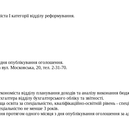
ста І категорії відділу реформування.
 дня опублікування оголошення.
вул. Московська, 20, тел. 2-31-70.
- економіста відділу планування доходів та аналізу виконання бюд
хгалтера відділу бухгалтерського обліку та звітності.
 освіта за спеціальністю, кваліфікаційно-освітній рівень - спец
еціальністю не менше 3 років.
я протягом одного місяця з дня опублікування оголошення за адр