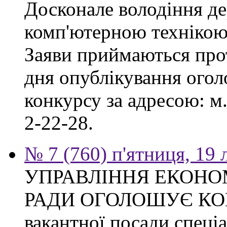
Досконале володіння д
комп'ютерною технікою
Заяви приймаються прот
дня опублікування ого
конкурсу за адресою: м.
2-22-28.
№ 7 (760) п'ятниця, 19
УПРАВЛІННЯ ЕКОНО
РАДИ ОГОЛОШУЄ КОН
вакантної посади спеціал