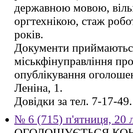
державною мовою, віль
оргтехнікою, стаж робо
років.
Документи приймаються
міськфінуправління про
опублікування оголошен
Леніна, 1.
Довідки за тел. 7-17-49.
№ 6 (715) п'ятниця, 20
ОГОЛОШУЄТЬСЯ КО