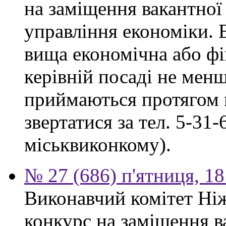
на заміщення вакантної
управління економіки. 
вища економічна або фі
керівній посаді не мен
приймаються протягом м
звертатися за тел. 5-31
міськвиконкому).
№ 27 (686) п'ятниця, 1
Виконавчий комітет Ніж
конкурс на заміщення в