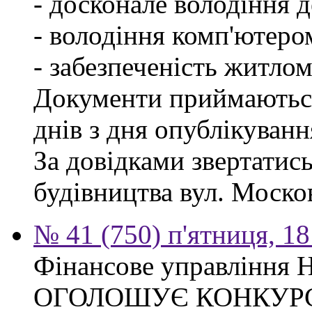
- досконале володіння
- володіння комп'ютеро
- забезпеченість житлом
Документи приймаються
днів з дня опублікуван
За довідками звертатис
будівництва вул. Москов
№ 41 (750) п'ятниця, 1
Фінансове управління Н
ОГОЛОШУЄ КОНКУР