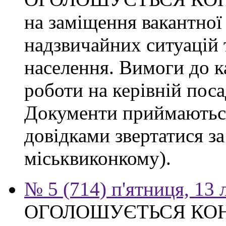
на заміщення вакантної
надзвичайних ситуацій 
населення. Вимоги до к
роботи на керівній поса
Документи приймаються
довідками звертатися за
міськвиконкому).
№ 5 (714) п'ятниця, 13
ОГОЛОШУЄТЬСЯ КО