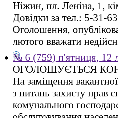
Ніжин, пл. Леніна, 1, кі
Довідки за тел.: 5-31-63
Оголошення, опублікован
лютого вважати недійсн
№ 6 (759) п'ятниця, 12
ОГОЛОШУЄТЬСЯ КО
На заміщення вакантної 
з питань захисту прав сп
комунального господарс
обслуговування населен