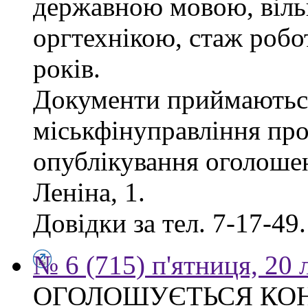
державною мовою, віль
оргтехнікою, стаж робо
років.
Документи приймаються
міськфінуправління про
опублікування оголошен
Леніна, 1.
Довідки за тел. 7-17-49.
№ 6 (715) п'ятниця, 20
ОГОЛОШУЄТЬСЯ КО