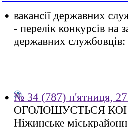
вакансії державних служ
- перелік конкурсів на
державних службовців:
№ 34 (787) п'ятниця, 2
ОГОЛОШУЄТЬСЯ КО
Ніжинське міськрайонн