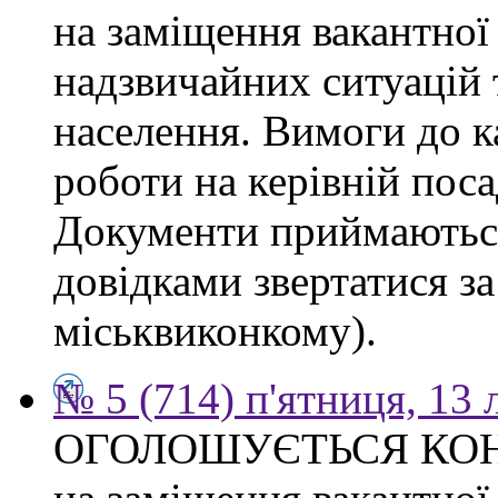
на заміщення вакантної
надзвичайних ситуацій 
населення. Вимоги до к
роботи на керівній поса
Документи приймаються
довідками звертатися за
міськвиконкому).
№ 5 (714) п'ятниця, 13
ОГОЛОШУЄТЬСЯ КО