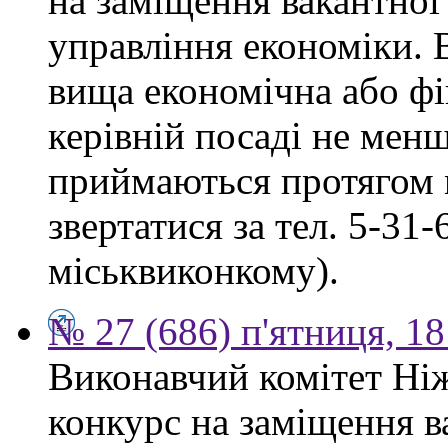
на заміщення вакантної
управління економіки. 
вища економічна або фі
керівній посаді не мен
приймаються протягом м
звертатися за тел. 5-31
міськвиконкому).
№ 27 (686) п'ятниця, 1
Виконавчий комітет Ніж
конкурс на заміщення в