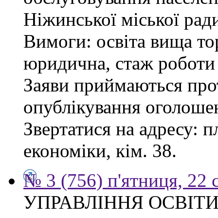
Ніжинської міської рад
Вимоги: освіта вища то
юридична, стаж роботи 
Заяви приймаються прот
опублікування оголоше
Звертатися на адресу: п
економіки, кім. 38.
№ 3 (756) п'ятниця, 22 
УПРАВЛІННЯ ОСВІТИ