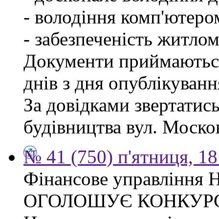
- володіння комп'ютеро
- забезпеченість житлом
Документи приймаються
днів з дня опублікуван
За довідками звертатис
будівництва вул. Москов
№ 41 (750) п'ятниця, 1
Фінансове управління Н
ОГОЛОШУЄ КОНКУР