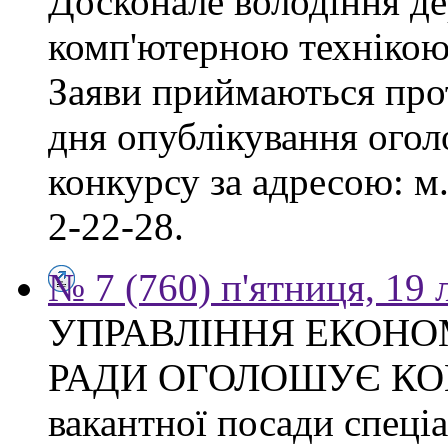
Досконале володіння д
комп'ютерною технікою
Заяви приймаються прот
дня опублікування ого
конкурсу за адресою: м.
2-22-28.
№ 7 (760) п'ятниця, 19
УПРАВЛІННЯ ЕКОНО
РАДИ ОГОЛОШУЄ КОН
вакантної посади спеціал