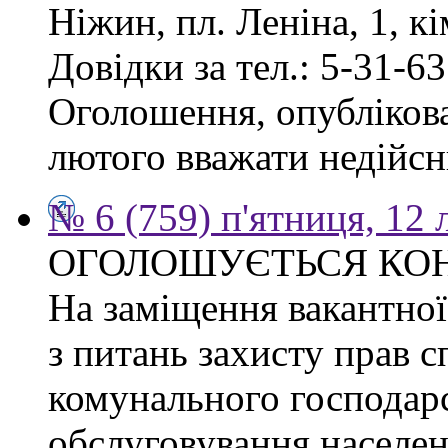
Ніжин, пл. Леніна, 1, кі
Довідки за тел.: 5-31-63
Оголошення, опублікован
лютого вважати недійсн
№ 6 (759) п'ятниця, 12
ОГОЛОШУЄТЬСЯ КО
На заміщення вакантної 
з питань захисту прав сп
комунального господарс
обслуговування населен