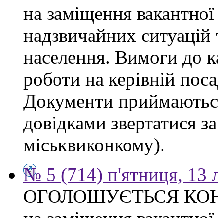
на заміщення вакантної
надзвичайних ситуацій 
населення. Вимоги до к
роботи на керівній поса
Документи приймаються
довідками звертатися за
міськвиконкому).
№ 5 (714) п'ятниця, 13
ОГОЛОШУЄТЬСЯ КО