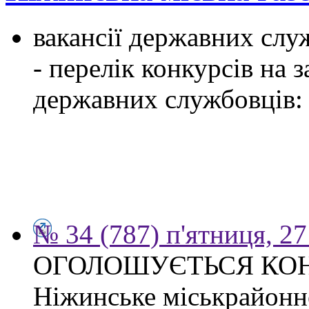
вакансії державних служ
- перелік конкурсів на
державних службовців:
№ 34 (787) п'ятниця, 2
ОГОЛОШУЄТЬСЯ КО
Ніжинське міськрайонн