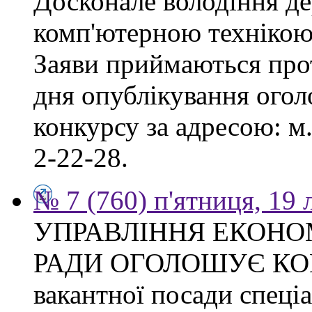
Досконале володіння д
комп'ютерною технікою
Заяви приймаються прот
дня опублікування ого
конкурсу за адресою: м.
2-22-28.
№ 7 (760) п'ятниця, 19
УПРАВЛІННЯ ЕКОНО
РАДИ ОГОЛОШУЄ КОН
вакантної посади спеціал