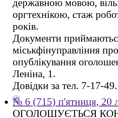
державною мовою, віль
оргтехнікою, стаж робо
років.
Документи приймаються
міськфінуправління про
опублікування оголошен
Леніна, 1.
Довідки за тел. 7-17-49.
№ 6 (715) п'ятниця, 20
ОГОЛОШУЄТЬСЯ КО