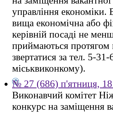
на заміщення вакантної
управління економіки. 
вища економічна або фі
керівній посаді не мен
приймаються протягом м
звертатися за тел. 5-31
міськвиконкому).
№ 27 (686) п'ятниця, 1
Виконавчий комітет Ніж
конкурс на заміщення в