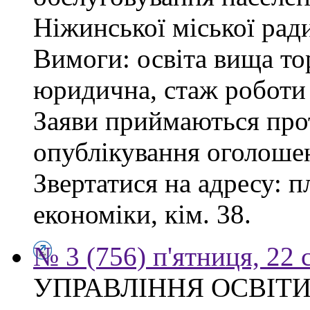
Ніжинської міської рад
Вимоги: освіта вища то
юридична, стаж роботи 
Заяви приймаються прот
опублікування оголоше
Звертатися на адресу: п
економіки, кім. 38.
№ 3 (756) п'ятниця, 22 
УПРАВЛІННЯ ОСВІТИ