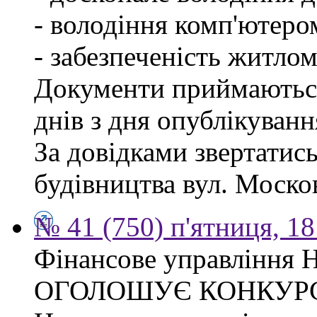
- володіння комп'ютеро
- забезпеченість житлом
Документи приймаються
днів з дня опублікуван
За довідками звертатис
будівництва вул. Москов
№ 41 (750) п'ятниця, 1
Фінансове управління Н
ОГОЛОШУЄ КОНКУР