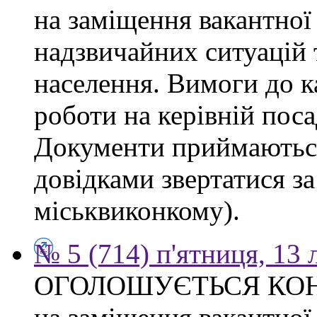
на заміщення вакантної
надзвичайних ситуацій 
населення. Вимоги до к
роботи на керівній поса
Документи приймаються
довідками звертатися за
міськвиконкому).
№ 5 (714) п'ятниця, 13
ОГОЛОШУЄТЬСЯ КО