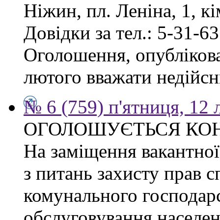
Ніжин, пл. Леніна, 1, кі
Довідки за тел.: 5-31-63
Оголошення, опублікован
лютого вважати недійсн
№ 6 (759) п'ятниця, 12
ОГОЛОШУЄТЬСЯ КО
На заміщення вакантної 
з питань захисту прав сп
комунального господарс
обслуговування населен