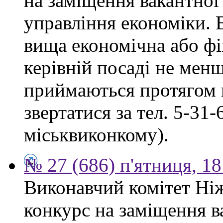
на заміщення вакантної
управління економіки. 
вища економічна або фі
керівній посаді не мен
приймаються протягом м
звертатися за тел. 5-31
міськвиконкому).
№ 27 (686) п'ятниця, 1
Виконавчий комітет Ніж
конкурс на заміщення в