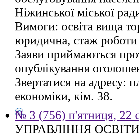
Ніжинської міської рад
Вимоги: освіта вища то
юридична, стаж роботи 
Заяви приймаються прот
опублікування оголоше
Звертатися на адресу: п
економіки, кім. 38.
№ 3 (756) п'ятниця, 22 
УПРАВЛІННЯ ОСВІТИ