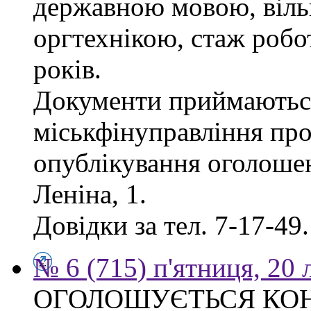
державною мовою, віль
оргтехнікою, стаж робо
років.
Документи приймаються
міськфінуправління про
опублікування оголошен
Леніна, 1.
Довідки за тел. 7-17-49.
№ 6 (715) п'ятниця, 20
ОГОЛОШУЄТЬСЯ КО