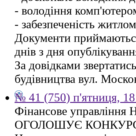
- володіння комп'ютеро
- забезпеченість житлом
Документи приймаються
днів з дня опублікуван
За довідками звертатис
будівництва вул. Москов
№ 41 (750) п'ятниця, 1
Фінансове управління Н
ОГОЛОШУЄ КОНКУР