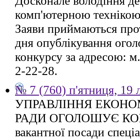
Досконале володіння д
комп'ютерною технікою
Заяви приймаються прот
дня опублікування ого
конкурсу за адресою: м.
2-22-28.
№ 7 (760) п'ятниця, 19
УПРАВЛІННЯ ЕКОНО
РАДИ ОГОЛОШУЄ КОН
вакантної посади спеціал