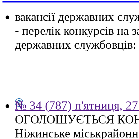
вакансії державних служ
- перелік конкурсів на
державних службовців:
№ 34 (787) п'ятниця, 2
ОГОЛОШУЄТЬСЯ КО
Ніжинське міськрайонн