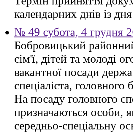
Термін прийняття докум
календарних днів із дн
№ 49 субота, 4 грудня 
Бобровицький районний
сім'ї, дітей та молоді 
вакантної посади держа
спеціаліста, головного 
На посаду головного сп
призначаються особи, я
середньо-спеціальну ос