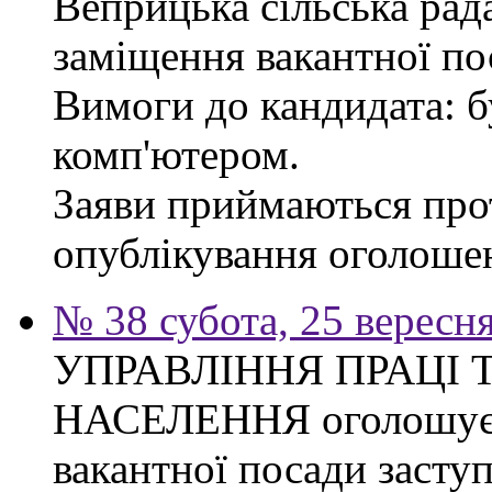
Веприцька сільська рад
заміщення вакантної по
Вимоги до кандидата: б
комп'ютером.
Заяви приймаються прот
опублікування оголоше
№ 38 субота, 25 вересн
УПРАВЛІННЯ ПРАЦІ 
НАСЕЛЕННЯ оголошує 
вакантної посади засту