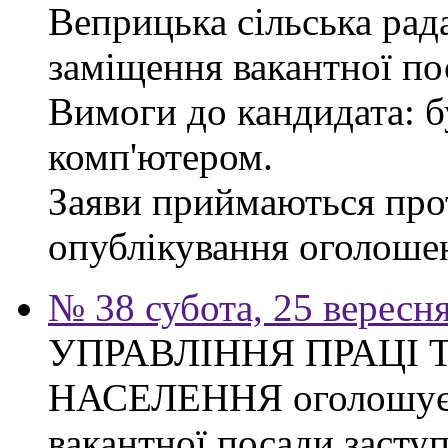
Веприцька сільська рад
заміщення вакантної по
Вимоги до кандидата: б
комп'ютером.
Заяви приймаються прот
опублікування оголоше
№ 38 субота, 25 вересн
УПРАВЛІННЯ ПРАЦІ 
НАСЕЛЕННЯ оголошує 
вакантної посади засту