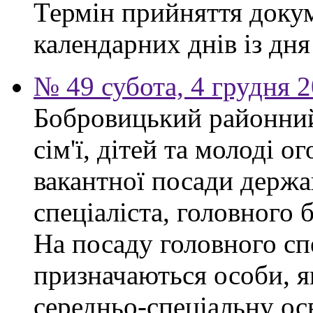
Термін прийняття докум
календарних днів із дн
№ 49 субота, 4 грудня 
Бобровицький районний
сім'ї, дітей та молоді 
вакантної посади держа
спеціаліста, головного 
На посаду головного сп
призначаються особи, я
середньо-спеціальну ос