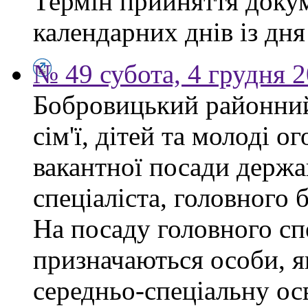
Термін прийняття докум
календарних днів із дн
№ 49 субота, 4 грудня 
Бобровицький районний
сім'ї, дітей та молоді 
вакантної посади держа
спеціаліста, головного 
На посаду головного сп
призначаються особи, я
середньо-спеціальну ос