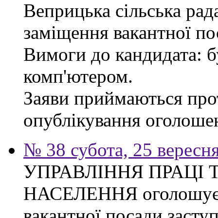
Веприцька сільська рад
заміщення вакантної по
Вимоги до кандидата: б
комп'ютером.
Заяви приймаються прот
опублікування оголоше
№ 38 субота, 25 вересн
УПРАВЛІННЯ ПРАЦІ 
НАСЕЛЕННЯ оголошує 
вакантної посади засту