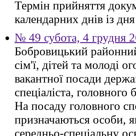
Термін прийняття докум
календарних днів із дн
№ 49 субота, 4 грудня 
Бобровицький районний
сім'ї, дітей та молоді 
вакантної посади держа
спеціаліста, головного 
На посаду головного сп
призначаються особи, я
середньо-спеціальну ос