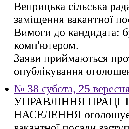
Веприцька сільська рад
заміщення вакантної по
Вимоги до кандидата: б
комп'ютером.
Заяви приймаються прот
опублікування оголоше
№ 38 субота, 25 вересн
УПРАВЛІННЯ ПРАЦІ 
НАСЕЛЕННЯ оголошує 
вакантної посади засту