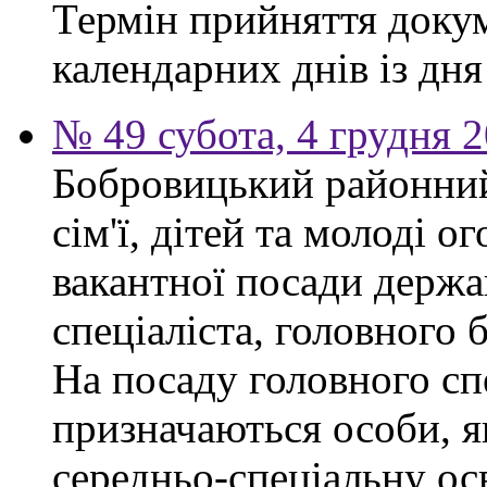
Термін прийняття докум
календарних днів із дн
№ 49 субота, 4 грудня 
Бобровицький районний
сім'ї, дітей та молоді 
вакантної посади держа
спеціаліста, головного 
На посаду головного сп
призначаються особи, я
середньо-спеціальну ос