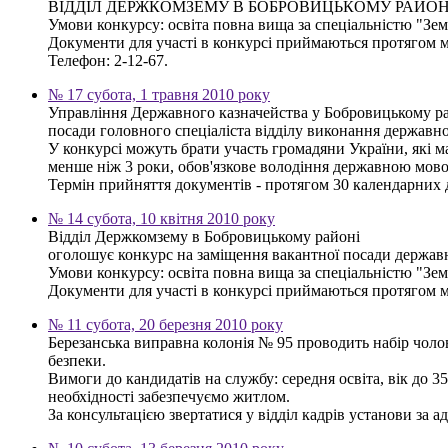
ВІДДІЛ ДЕРЖКОМЗЕМУ В БОБРОВИЦЬКОМУ РАЙОНІ оголошу
Умови конкурсу: освіта повна вища за спеціальністю "Зе
Документи для участі в конкурсі приймаються протягом мі
Телефон: 2-12-67.
№ 17 субота, 1 травня 2010 року
Управління Державного казначейства у Бобровицькому рай
посади головного спеціаліста відділу виконання державно
У конкурсі можуть брати участь громадяни України, які ма
менше ніж 3 роки, обов'язкове володіння державною мово
Термін прийняття документів - протягом 30 календарних д
№ 14 субота, 10 квітня 2010 року
Відділ Держкомзему в Бобровицькому районі
оголошує конкурс на заміщення вакантної посади державн
Умови конкурсу: освіта повна вища за спеціальністю "Зе
Документи для участі в конкурсі приймаються протягом мі
№ 11 субота, 20 березня 2010 року
Березанська виправна колонія № 95 проводить набір чоло
безпеки.
Вимоги до кандидатів на службу: середня освіта, вік до 3
необхідності забезпечуємо житлом.
За консультацією звертатися у відділ кадрів установи за ад