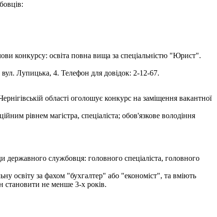
бовців:
ви конкурсу: освіта повна вища за спеціальністю "Юрист".
ул. Лупицька, 4. Телефон для довідок: 2-12-67.
ернігівській області оголошує конкурс на заміщення вакантної
ійним рівнем магістра, спеціаліста; обов'язкове володіння
ди державного службовця: головного спеціаліста, головного
ьну освіту за фахом "бухгалтер" або "економіст", та вміють
н становити не менше 3-х років.