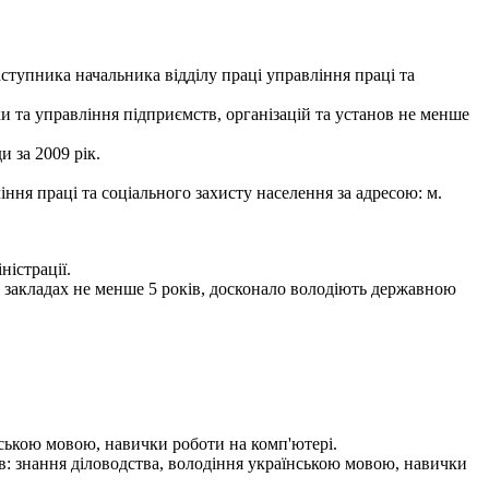
ика начальника відділу праці управління праці та
и та управління підприємств, організацій та установ не менше
и за 2009 рік.
ння праці та соціального захисту населення за адресою: м.
істрації.
х закладах не менше 5 років, досконало володіють державною
нською мовою, навички роботи на комп'ютері.
в: знання діловодства, володіння українською мовою, навички