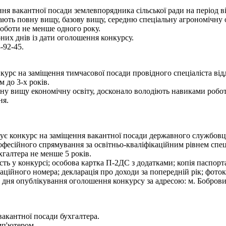
ня вакантної посади землевпорядника сільської ради на період в
мають повну вищу, базову вищу, середню спеціальну агрономічну 
роботи не менше одного року.
рних днів із дати оголошення конкурсу.
-92-45.
курс на заміщення тимчасової посади провідного спеціаліста від
 до 3-х років.
ну вищу економічну освіту, досконало володіють навиками робот
ня.
ує конкурс на заміщення вакантної посади державного службовця
фесійного спрямування за освітньо-кваліфікаційним рівнем спеці
хгалтера не менше 5 років.
сть у конкурсі; особова картка П-2ДС з додатками; копія паспорта
аційного номера; декларація про доходи за попередній рік; фоток
ня опублікування оголошення конкурсу за адресою: м. Бобровиця 
вакантної посади бухгалтера.
мп'ютером.