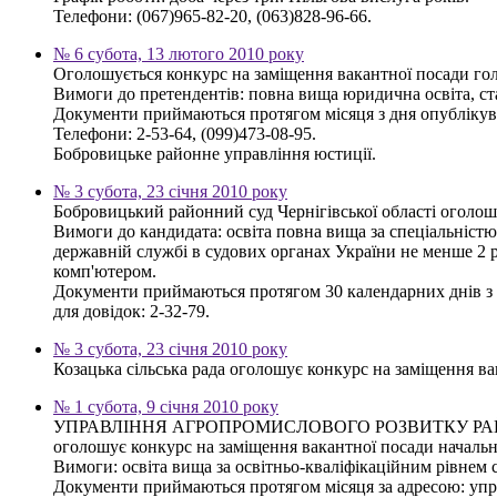
Телефони: (067)965-82-20, (063)828-96-66.
№ 6 субота, 13 лютого 2010 року
Оголошується конкурс на заміщення вакантної посади гол
Вимоги до претендентів: повна вища юридична освіта, ста
Документи приймаються протягом місяця з дня опублікува
Телефони: 2-53-64, (099)473-08-95.
Бобровицьке районне управління юстиції.
№ 3 субота, 23 січня 2010 року
Бобровицький районний суд Чернігівської області оголош
Вимоги до кандидата: освіта повна вища за спеціальністю
державній службі в судових органах України не менше 2 р
комп'ютером.
Документи приймаються протягом 30 календарних днів з дн
для довідок: 2-32-79.
№ 3 субота, 23 січня 2010 року
Козацька сільська рада оголошує конкурс на заміщення вак
№ 1 субота, 9 січня 2010 року
УПРАВЛІННЯ АГРОПРОМИСЛОВОГО РОЗВИТКУ РА
оголошує конкурс на заміщення вакантної посади начальни
Вимоги: освіта вища за освітньо-кваліфікаційним рівнем 
Документи приймаються протягом місяця за адресою: управ