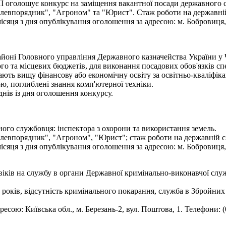
є конкурс на заміщення вакантної посади державного служ
млевпорядник", "Агроном" та "Юрист". Стаж роботи на державній
сяця з дня опублікування оголошення за адресою: м. Бобровиця, 
оні Головного управління Державного казначейства України у Ч
го та місцевих бюджетів, для виконання посадових обов'язків спе
ють вищу фінансову або економічну освіту за освітньо-кваліфікац
ю, поглиблені знання комп'ютерної техніки.
нів із дня оголошення конкурсу.
ого службовця: інспектора з охорони та використання земель.
млевпорядник", "Агроном", "Юрист"; стаж роботи на державній с
сяця з дня опублікування оголошення за адресою: м. Бобровиця, в
віків на службу в органи Державної кримінально-виконавчої служ
5 років, відсутність кримінального покарання, служба в Збройних 
ресою: Київська обл., м. Березань-2, вул. Поштова, 1. Телефони: (