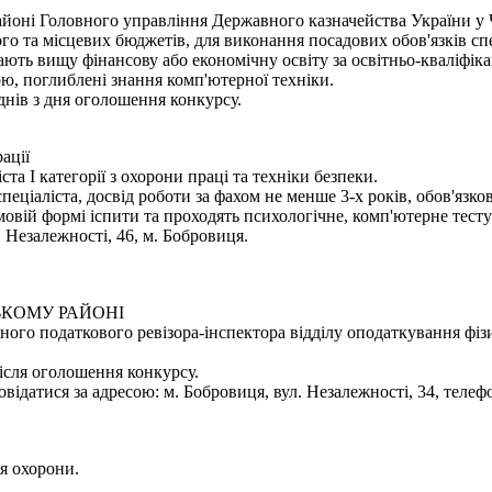
оні Головного управління Державного казначейства України у Ч
го та місцевих бюджетів, для виконання посадових обов'язків спе
ють вищу фінансову або економічну освіту за освітньо-кваліфікац
ю, поглиблені знання комп'ютерної техніки.
днів з дня оголошення конкурсу.
ації
та І категорії з охорони праці та техніки безпеки.
спеціаліста, досвід роботи за фахом не менше 3-х років, обов'я
овій формі іспити та проходять психологічне, комп'ютерне тесту
 Незалежності, 46, м. Бобровиця.
ЬКОМУ РАЙОНІ
ого податкового ревізора-інспектора відділу оподаткування фізи
сля оголошення конкурсу.
датися за адресою: м. Бобровиця, вул. Незалежності, 34, телефон
ня охорони.