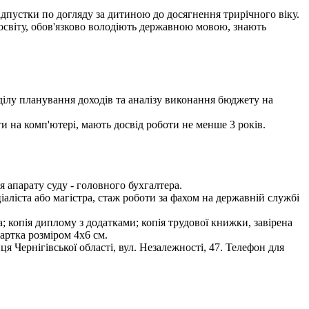
ідпустки по догляду за дитиною до досягнення трирічного віку.
освіту, обов'язково володіють державною мовою, знають
ділу планування доходів та аналізу виконання бюджету на
и на комп'ютері, мають досвід роботи не менше 3 років.
 апарату суду - головного бухгалтера.
аліста або магістра, стаж роботи за фахом на державній службі
; копія диплому з додатками; копія трудової книжки, завірена
артка розміром 4х6 см.
Чернігівської області, вул. Незалежності, 47. Телефон для