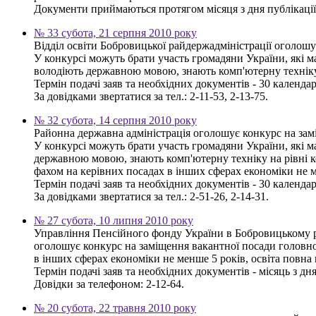
Документи приймаються протягом місяця з дня публікації 
№ 33 субота, 21 серпня 2010 року
Відділ освіти Бобровицької райдержадміністрації оголошу
У конкурсі можуть брати участь громадяни України, які м
володіють державною мовою, знають комп'ютерну техніку 
Термін подачі заяв та необхідних документів - 30 календа
За довідками звертатися за тел.: 2-11-53, 2-13-75.
№ 32 субота, 14 серпня 2010 року
Районна державна адміністрація оголошує конкурс на зам
У конкурсі можуть брати участь громадяни України, які м
державною мовою, знають комп'ютерну техніку на рівні ко
фахом на керівних посадах в інших сферах економіки не м
Термін подачі заяв та необхідних документів - 30 календа
За довідками звертатися за тел.: 2-51-26, 2-14-31.
№ 27 субота, 10 липня 2010 року
Управління Пенсійного фонду України в Бобровицькому 
оголошує конкурс на заміщення вакантної посади головног
в інших сферах економіки не менше 5 років, освіта повна
Термін подачі заяв та необхідних документів - місяць з д
Довідки за телефоном: 2-12-64.
№ 20 субота, 22 травня 2010 року