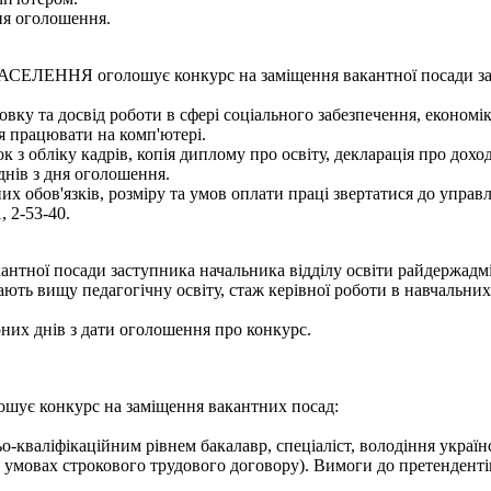
ня оголошення.
 оголошує конкурс на заміщення вакантної посади заступн
вку та досвід роботи в сфері соціального забезпечення, економік
я працювати на комп'ютері.
 з обліку кадрів, копія диплому про освіту, декларація про доход
днів з дня оголошення.
обов'язків, розміру та умов оплати праці звертатися до управлі
, 2-53-40.
нтної посади заступника начальника відділу освіти райдержадмін
ають вищу педагогічну освіту, стаж керівної роботи в навчальни
рних днів з дати оголошення про конкурс.
ошує конкурс на заміщення вакантних посад:
о-кваліфікаційним рівнем бакалавр, спеціаліст, володіння украї
а умовах строкового трудового договору). Вимоги до претенденті