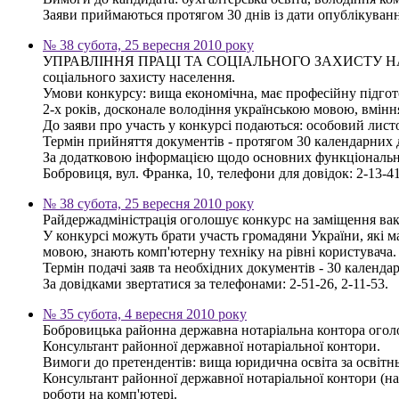
Заяви приймаються протягом 30 днів із дати опублікуван
№ 38 субота, 25 вересня 2010 року
УПРАВЛІННЯ ПРАЦІ ТА СОЦІАЛЬНОГО ЗАХИСТУ НАСЕЛЕННЯ
соціального захисту населення.
Умови конкурсу: вища економічна, має професійну підгото
2-х років, досконале володіння українською мовою, вмінн
До заяви про участь у конкурсі подаються: особовий листок
Термін прийняття документів - протягом 30 календарних 
За додатковою інформацією щодо основних функціональних 
Бобровиця, вул. Франка, 10, телефони для довідок: 2-13-41
№ 38 субота, 25 вересня 2010 року
Райдержадміністрація оголошує конкурс на заміщення вака
У конкурсі можуть брати участь громадяни України, які м
мовою, знають комп'ютерну техніку на рівні користувача.
Термін подачі заяв та необхідних документів - 30 календа
За довідками звертатися за телефонами: 2-51-26, 2-11-53.
№ 35 субота, 4 вересня 2010 року
Бобровицька районна державна нотаріальна контора огол
Консультант районної державної нотаріальної контори.
Вимоги до претендентів: вища юридична освіта за освітнь
Консультант районної державної нотаріальної контори (н
роботи на комп'ютері.