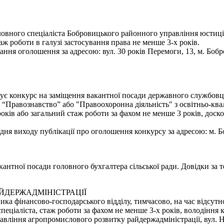
овного спеціаліста Бобровицького районного управління юстиції
ж роботи в галузі застосування права не менше 3-х років.
ння оголошення за адресою: вул. 30 років Перемоги, 13, м. Бобр
ує конкурс на заміщення вакантної посади державного службовця 
 “Правознавство” або "Правоохоронна діяльність" з освітньо-квал
оків або загальний стаж роботи за фахом не менше 3 років, дос
я виходу публікації про оголошення конкурсу за адресою: м. Боб
антної посади головного бухгалтера сільської ради. Довідки за т
ЙДЕРЖАДМІНІСТРАЦІЇ
ка фінансово-господарського відділу, тимчасово, на час відсутн
спеціаліста, стаж роботи за фахом не менше 3-х років, володіння
ління агропромислового розвитку райдержадміністрації, вул. Нез