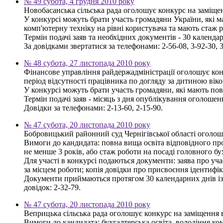
№ 49 субота, 4 грудня 2010 року
Новобасанська сільська рада оголошує конкурс на заміщен
У конкурсі можуть брати участь громадяни України, які 
комп'ютерну техніку на рівні користувача та мають стаж 
Термін подачі заяв та необхідних документів - 30 календа
За довідками звертатися за телефонами: 2-56-08, 3-92-30, 3
№ 48 субота, 27 листопада 2010 року
Фінансове управління райдержадміністрації оголошує кон
період відсутності працівника по догляду за дитиною віком
У конкурсі можуть брати участь громадяни, які мають пов
Термін подачі заяв - місяць з дня опублікування оголошен
Довідки за телефонами: 2-13-60, 2-15-90.
№ 47 субота, 20 листопада 2010 року
Бобровицький районний суд Чернігівської області оголош
Вимоги до кандидата: повна вища освіта відповідного про
не менше 3 років, або стаж роботи на посаді головного бу
Для участі в конкурсі подаються документи: заява про уча
за місцем роботи; копія довідки про присвоєння ідентифік
Документи приймаються протягом 30 календарних днів із д
довідок: 2-32-79.
№ 47 субота, 20 листопада 2010 року
Веприцька сільська рада оголошує конкурс на заміщення 
Вимоги до кандидата: бухгалтерська освіта, володіння ко