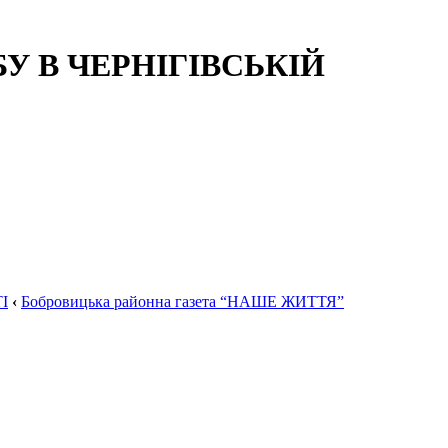
 В ЧЕРНІГІВСЬКІЙ
І
‹
Бобровицька районна газета “НАШЕ ЖИТТЯ”