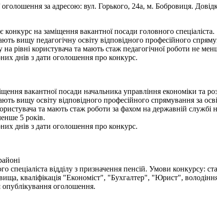
оголошення за адресою: вул. Горького, 24а, м. Бобровиця. Довідк
є конкурс на заміщення вакантної посади головного спеціаліста.
ають вищу педагогічну освіту відповідного професійного спрямув
на рівні користувача та мають стаж педагогічної роботи не менш
рних днів з дати оголошення про конкурс.
іщення вакантної посади начальника управління економіки та ро
ають вищу освіту відповідного професійного спрямування за осві
ристувача та мають стаж роботи за фахом на державній службі н
енше 5 років.
рних днів з дати оголошення про конкурс.
районі
о спеціаліста відділу з призначення пенсій. Умови конкурсу: ст
 вища, кваліфікація "Економіст", "Бухгалтер", "Юрист", володі
ня опублікування оголошення.