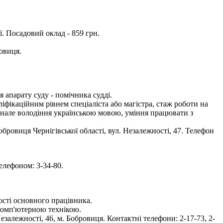
. Посадовий оклад - 859 грн.
овиця.
апарату суду - помічника судді.
іфікаційним рівнем спеціаліста або магістра, стаж роботи на
конале володіння українською мовою, уміння працювати з
ровиця Чернігівської області, вул. Незалежності, 47. Телефон
елефоном: 3-34-80.
ості основного працівника.
 комп'ютерною технікою.
алежності, 46, м. Бобровиця. Контактні телефони: 2-17-73, 2-