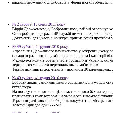
вакансії державних службовців у Чернігівській області, 
№ 2 субота, 15 січня 2011 року
Відділ Держкомзему у Бобровицькому районі оголошує ко
Стаж роботи на державній службі не менше 3 років, воло
Документи для участі в конкурсі приймаються протягом мі
№ 49 субота, 4 грудня 2010 року
Управління Державного казначейства у Бобровицькому рай
посади державного службовця - спеціаліста І категорії відд
У конкурсі можуть брати участь громадяни України, які ма
державною мовою та персональним комп'ютером.
Термін прийняття документів - протягом 30 календарних д
№ 49 субота, 4 грудня 2010 року
Бобровицький районний центр соціальних служб для сім'ї
бухгалтера.
На посаду головного спеціаліста, головного бухгалтера пр
працювати з комп'ютером. За умови освітньо-кваліфікацій
Термін подачі заяв та необхідних документів - місяць із 
Телефон для довідок: 2-52-09.