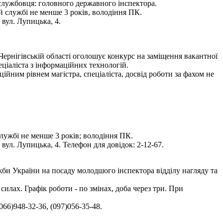
бовця: головного державного інспектора.
 службі не менше 3 років, володіння ПК.
вул. Лупицька, 4.
ернігівській області оголошує конкурс на заміщення вакантної
ціаліста з інформаційних технологій.
ійним рівнем магістра, спеціаліста, досвід роботи за фахом не
лужбі не менше 3 років; володіння ПК.
ул. Лупицька, 4. Телефон для довідок: 2-12-67.
би України на посаду молодшого інспектора відділу нагляду та
силах. Графік роботи - по змінах, доба через три. При
066)948-32-36, (097)056-35-48.