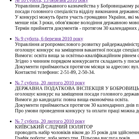
№ 10 субота, 13 березня 2010 року
Управління Державного казначейства у Бобровицькому рай
посади головного спеціаліста відділу виконання державно
У конкурсі можуть брати участь громадяни України, які ма
менше ніж 3 роки, обов'язкове володіння державною мово
Термін прийняття документів - протягом 30 календарних 
№ 9 субота, 6 березня 2010 року
Управління агропромислового розвитку райдержадміністр
оголошує конкурс на заміщення вакантної посади спеціаліс
Вимоги: освіта вища за освітньо-кваліфікаційним рівнем 
Згідно з чинним порядком конкурсанти складають у письм
Документи приймаються протягом місяця за адресою: вул.
Контактні телефони: 2-51-89, 2-50-34.
№ 7 субота, 20 лютого 2010 року
ДЕРЖАВНА ПОДАТКОВА ІНСПЕКЦІЯ У БОБРОВИЦ
оголошує конкурс на заміщення посади головного державн
Вимоги до кандидата: повна вища економічна освіта.
Документи приймаються протягом 30 календарних днів пі
Про умови проведення конкурсу та оплати праці можна дові
№ 7 субота, 20 лютого 2010 року
КИЇВСЬКИЙ СЛІДЧИЙ ІЗОЛЯТОР
проводить набір чоловіків віком до 35 років для здійснен
Графік роботи: доба через три. Пільгова вислуга років.