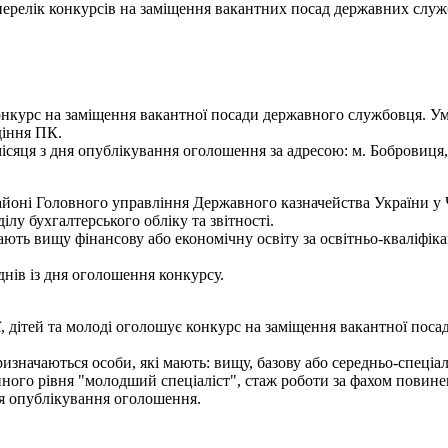
- перелік конкурсів на заміщення вакантних посад державних служ
нкурс на заміщення вакантної посади державного службовця. Умо
діння ПК.
сяця з дня опублікування оголошення за адресою: м. Бобровиця, в
оні Головного управління Державного казначейства України у Ч
ілу бухгалтерського обліку та звітності.
ють вищу фінансову або економічну освіту за освітньо-кваліфікац
нів із дня оголошення конкурсу.
, дітей та молоді оголошує конкурс на заміщення вакантної поса
изначаються особи, які мають: вищу, базову або середньо-спеціал
ного рівня "молодший спеціаліст", стаж роботи за фахом повине
дня опублікування оголошення.